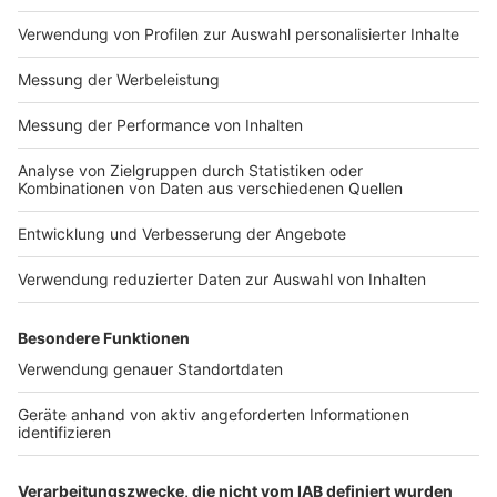
Impressum
Newsletter
Nutzungsbedingungen
Kontakt
Jobs
Studio-Hotline
Presse
Verkehrs-Hotline
Werben
Archiv
ANTENNE BAYERN GROUP
Stiftung ANTENNE BAYERN
hilft