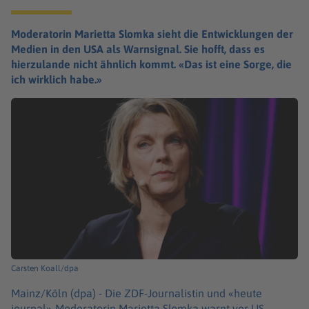
Moderatorin Marietta Slomka sieht die Entwicklungen der
Medien in den USA als Warnsignal. Sie hofft, dass es
hierzulande nicht ähnlich kommt. «Das ist eine Sorge, die
ich wirklich habe.»
Carsten Koall/dpa
Mainz/Köln (dpa) -
Die ZDF-Journalistin und «heute
journal»-Moderatorin Marietta Slomka warnt vor US-