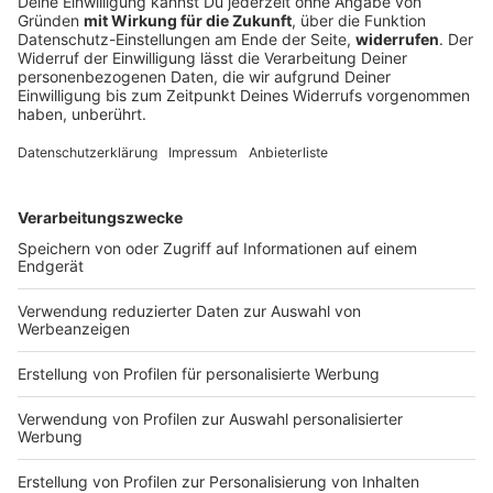
es Russland?
Im vorigen Jahr zeigte Kanzler Merz nach den
Drohnensichtungen an deutschen Flughäfen auf
Russland. Nach dem Fund einer Drohne mit
Sprengstoff am Flughafen Leipzig/Halle ist diesmal
einiges anders.
DEINE GEMERKTEN ARTIKEL
Du hast dir noch keine Artikel gemerkt
Markiere sie hierfür mit einem