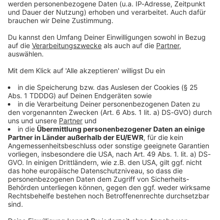
© dpa-infocom, dpa:260129-930-611759/1
DAS KÖNNTE DICH AUCH INTERESSIEREN
Welt
Drohne mit Sprengstoff am Flughafen - War