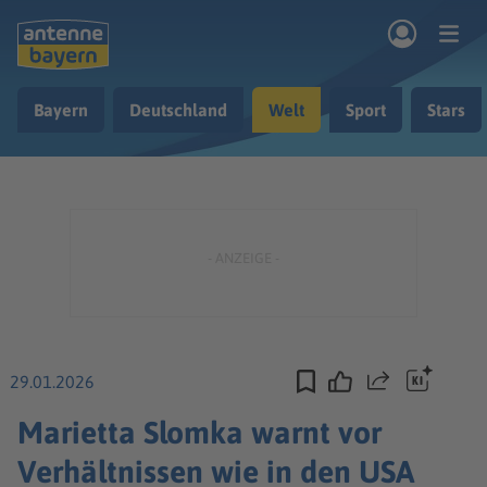
Zum Hauptinhalt springen
Bayern
Deutschland
Welt
Sport
Stars
rogramm
Musik & Radio
Podcasts
Nachrichten
Ratgeber
Kontakt
29.01.2026
Teilen
Marietta Slomka warnt vor
Verhältnissen wie in den USA