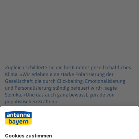
Zugleich schilderte sie ein bestimmtes gesellschaftliches
Klima. «Wir erleben eine starke Polarisierung der
Gesellschaft, die durch Clickbaiting, Emotionalisierung
und Personalisierung ständig befeuert wird», sagte
Slomka. «Und das auch ganz bewusst, gerade von
populistischen Kräften.»
Die Journalistin präsentiert seit 2001 als Moderatorin das
«heute journal» im ZDF. An diesem Donnerstag (29.
Januar) jährt sich ihr Debüt bei dem Nachrichten-
Flaggschiff zum 25. Mal.