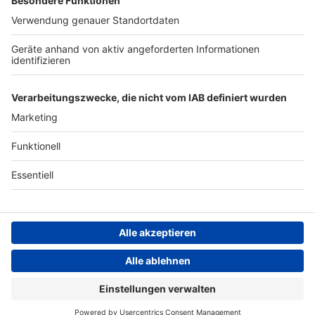
Archiv
ANTENNE BAYERN GROUP
Stiftung ANTENNE BAYERN
hilft
Teilnahmebedingungen
Grounding Page ANTENNE
BAYERN
Datenschutz­erklärung
Cookie- und Drittanbieter-
einstellungen
Persönliche Datenkontrolle
ANTENNE BAYERN Live
P!nk & Willow Sage Hart – Cover Me In Sunshine