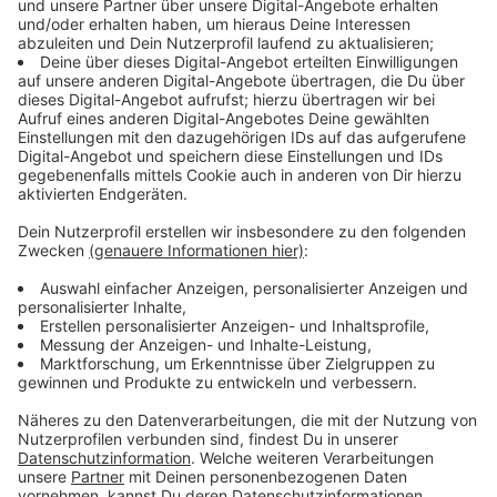
Immer auf dem Laufenden
bleiben!
Verpass' nichts mehr - mit unserem kostenlosen
ANTENNE BAYERN Newsletter. Ob Nachrichten,
Lifestyle oder unsere neuesten Aktionen - wir
informieren dich.
Zum Newsletter anmelden