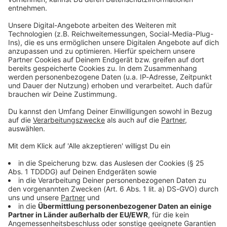
Du möchtest uns etwas sagen?
Studio Hotline
Kontaktformular
Sprachnachricht
© dpa-infocom, dpa:260120-930-569593/1
DAS KÖNNTE DICH AUCH INTERESSIEREN
Welt