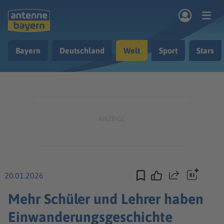
Zum Hauptinhalt springen
Bayern
Deutschland
Welt
Sport
Stars
rogramm
Musik & Radio
Podcasts
Nachrichten
Ratgeber
Kontakt
20.01.2026
Teilen
Mehr Schüler und Lehrer haben
Einwanderungsgeschichte