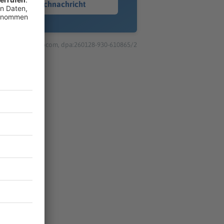
Sprachnachricht
© dpa-infocom, dpa:260128-930-610865/2