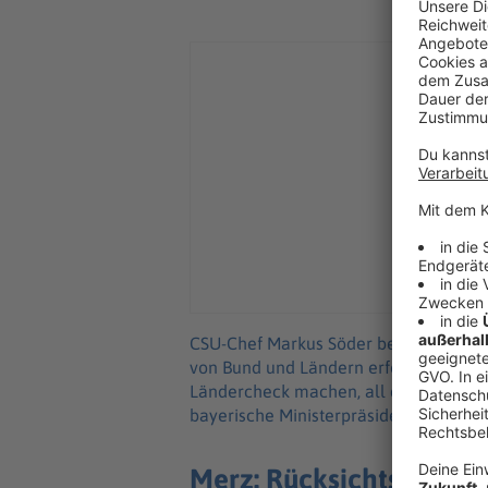
CSU-Chef Markus Söder betonte, der Sc
von Bund und Ländern erfolgen. «Des
Ländercheck machen, all diese kritisc
bayerische Ministerpräsident.
Merz: Rücksichtslose 