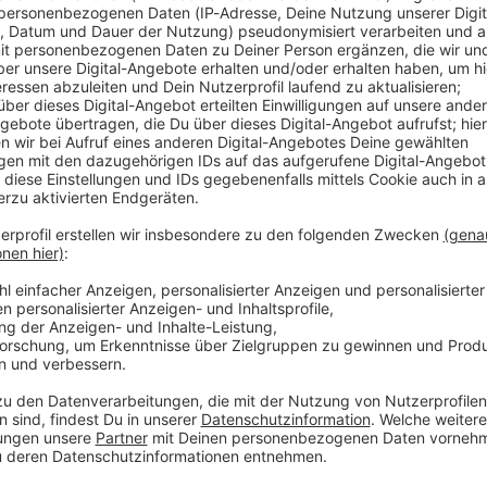
ndigte Bundeskanzler Friedrich Merz (CDU) nach der
es in diesem Jahr an. Merz sagte, der Stromausfall in
and darauf angewiesen sei, dass die Infrastruktur
e verletzlich unsere Gesellschaft ist.»
sch motivierten Anschlag war Anfang Januar die
en im Südwesten der Hauptstadt tagelang
damit Heizungen, Internet und Mobilfunk aus.
ängliche Informationen
üsse besser geschützt werden. «Und dazu gehört vor
se Infrastruktur nicht mehr so einfach öffentlich
aten und andere sicherheitsrelevante Informationen.
henden Transparenz und hin zu mehr Resilienz.» Bund
nformationen sie über Schlüsseleinrichtungen der
Außerdem sollten Schäden schneller repariert werden
s einen Entwurf für ein sogenanntes Kritis-
ndestag beschlossen werden soll.