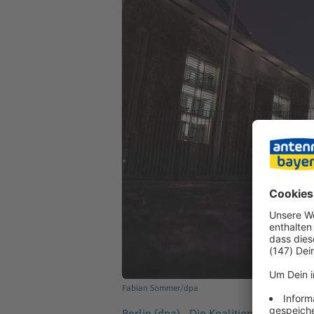
Fabian Sommer/dpa
Berlin (dpa) -
Die Koalition aus Union u