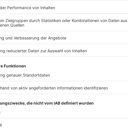
orge um Demokratie
el Bas, solle 2026 «das Jahr des Anpackens und nicht
a bei den anstehenden Reformen des Sozialstaats.
hlen machen der Koalition auch Cyberangriffe und
anipulierte Bilder oder Videos auf digitalen
ie müsse «gegen Einflüsse von außen» geschützt