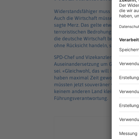
Widerstandsfähiger muss nach Ansicht d
Auch die Wirtschaft müsse ein besseres
sagte Merz. Das gelte etwa in den Lie
terroristischen Bedrohungen. Bei Inno
die deutsche Wirtschaft besser werde
ohne Rücksicht handeln, sagte Merz, 
SPD-Chef und Vizekanzler Lars Klingbei
Auseinandersetzung um Grönland gege
sei. «Gleichwohl, das will ich hier für 
haben maximal Zeit gewonnen», sagte
müssten jetzt souveräner werden. «Ich 
keinem anderen Land klein machen mü
Führungsverantwortung.