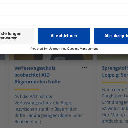
TERESSIEREN
Welt
Welt
Verfassungsschutz
Sprengstof
beobachtet AfD-
Leipzig: Se
Abgeordneten Nolte
Nach dem D
Flughafen Le
Auf die AfD hat der
Ermittlunge
Verfassungsschutz ein Auge.
ist vieles un
Inzwischen steht in Bayern der
Der Mann, d
dritte Landtagsabgeordnete unter
entdeckte, h
Beobachtung.