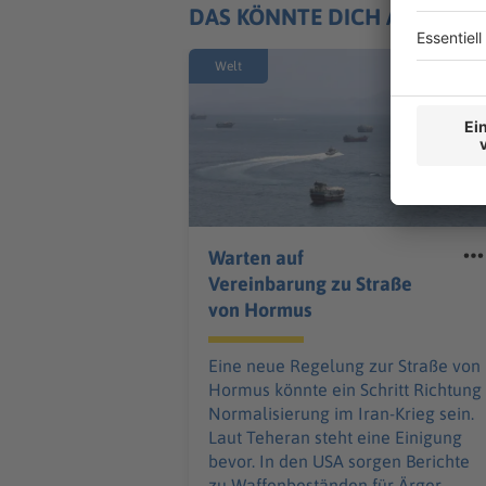
DAS KÖNNTE DICH AUCH IN
Welt
Warten auf
Vereinbarung zu Straße
von Hormus
Eine neue Regelung zur Straße von
Hormus könnte ein Schritt Richtung
Normalisierung im Iran-Krieg sein.
Laut Teheran steht eine Einigung
bevor. In den USA sorgen Berichte
zu Waffenbeständen für Ärger.