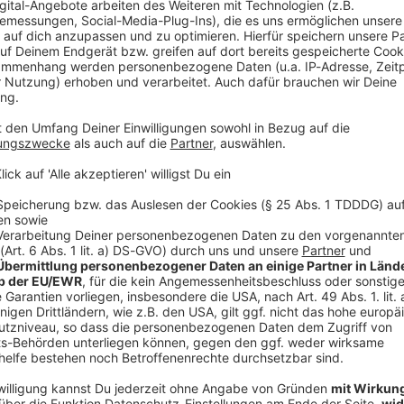
V
Ne
od
hutz kritischer Infrastruktur müsse im «Doppelpass»
wegen werden auch die Länder einen absoluten
hen Infrastrukturen zu überprüfen», sagte der
Großmächte