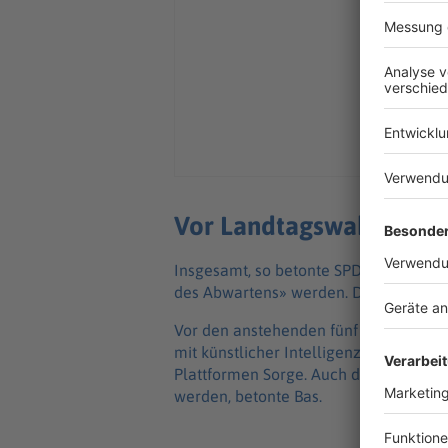
Vor Landtagswahlen: S
Insgesamt, so betonte SPD-Chefin Bärb
des Abwartens» werden. Das gelte etw
Vor den anstehenden fünf Landtagswa
mit künstlicher Intelligenz erzeugte, m
Plattformen Sorge. Auch die Demokrat
werden, betonte Bas.