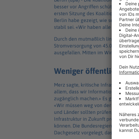
besser vor Angriffen schützen. Das kü
ersten Sitzung des Koalitionsausschuss
Berlin habe gezeigt, wie sehr Deutschl
stabil sei. «Wir haben alle gesehen, wi
Durch den mutmaßlich linksextremisti
Stromversorgung von 45.000 Haushalt
ausgefallen. Mitten im Winter fielen 
Weniger öffentlich zug
Merz sagte, kritische Infrastruktur m
allem, dass wir Informationen über die
zugänglich machen.» Es gehe um Geod
«Wir müssen weg von der sehr weitge
und Länder sollten prüfen, wie viele I
Infrastruktur in Zukunft preisgeben. 
können. Die Bundesregierung hat bereit
Dachgesetz vorgelegt, das nun vom Bu