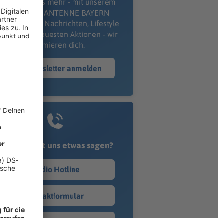
erpass' nichts mehr - mit unserem
kostenlosen ANTENNE BAYERN
wsletter. Ob Nachrichten, Lifestyle
er unsere neuesten Aktionen - wir
informieren dich.
Zum Newsletter anmelden
Du möchtest uns etwas sagen?
Studio Hotline
Kontaktformular