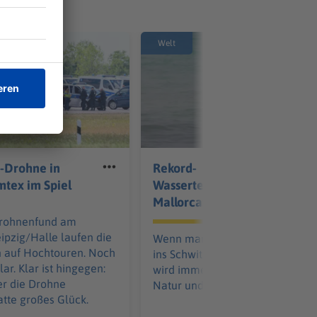
Welt
f-Drohne in
Rekord-
mtex im Spiel
Wassertemperatur vor
Mallorca: 33,02 Grad
rohnenfund am
ipzig/Halle laufen die
Wenn man sogar beim Schwim
n auf Hochtouren. Noch
ins Schwitzen gerät: Das Mittel
klar. Klar ist hingegen:
wird immer heißer. Was das für 
er die Drohne
Natur und den Herbst bedeutet.
atte großes Glück.