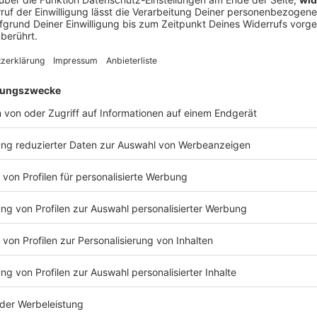
er Koalition aber nicht nur die Infrastruktur werden.
 Verständnis dafür entwickeln, wo sie verletzbar sei,
ferketten bei kritischen Komponenten oder bei
vation, Produktivität und Wettbewerbsfähigkeit müsse
n. Zuletzt habe man auch erfahren, dass Großmächte
ohne bestimmte Staaten zu nennen.
l wurde deutlicher: Es sei richtig, dass Europa in der
nüber den USA klar und selbstbewusst aufgetreten
mich auch feststellen, bin ich fest davon überzeugt: Wir
 der Finanzminister. Deutschland und Europa
will, dass Europa so stark wird, dass wir uns vor
ssen», betonte er. Da habe Deutschland eine