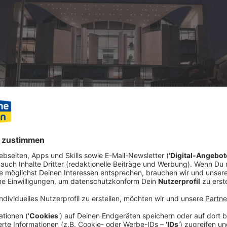
nd SPD will kritische Infrastruktur wie Stromnetze