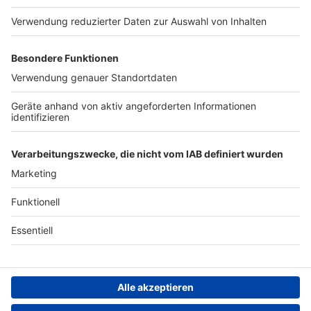
Presse
Verkehrs-Hotline
Werben
Archiv
ANTENNE BAYERN GROUP
Stiftung ANTENNE BAYERN
hilft
Teilnahmebedingungen
Grounding Page ANTENNE
BAYERN
Datenschutz­erklärung
Cookie- und Drittanbieter-
einstellungen
Persönliche Datenkontrolle