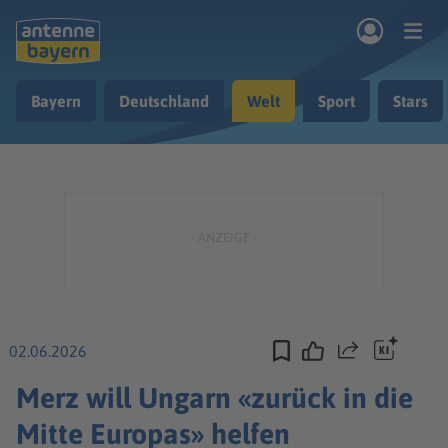
Zum Hauptinhalt springen
Bayern
Deutschland
Welt
Sport
Stars
rogramm
Musik & Radio
Podcasts
Nachrichten
Ratgeber
Kontakt
02.06.2026
Teilen
Merz will Ungarn «zurück in die
Mitte Europas» helfen