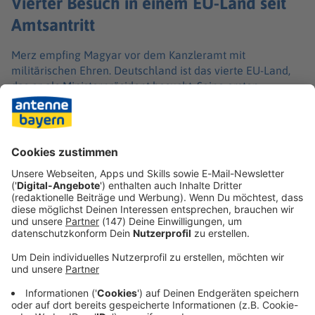
Vierter Besuch in einem EU-Land seit
Amtsantritt
Merz empfing Magyar vor dem Kanzleramt mit
militärischen Ehren. Deutschland ist das vierte EU-Land,
das er als Ministerpräsident besucht. Seine ersten
Auslandsreisen hatte Magyar bereits kurz nach seinem
Amtsantritt nach Polen und Österreich unternommen. In
der vergangenen Woche war er in Brüssel, um Gespräche
mit den Spitzen von EU und Nato sowie der belgischen
Regierung zu führen.