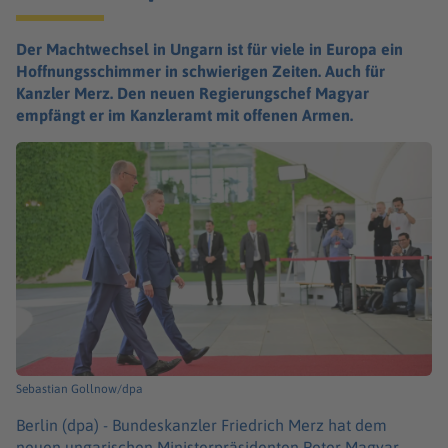
Der Machtwechsel in Ungarn ist für viele in Europa ein
Hoffnungsschimmer in schwierigen Zeiten. Auch für
Kanzler Merz. Den neuen Regierungschef Magyar
empfängt er im Kanzleramt mit offenen Armen.
Sebastian Gollnow/dpa
Berlin (dpa) -
Bundeskanzler Friedrich Merz hat dem
neuen ungarischen Ministerpräsidenten Peter Magyar