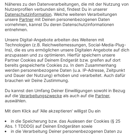
Du möchtest uns etwas sagen?
Studio Hotline
Kontaktformular
Sprachnachricht
© dpa-infocom, dpa:260602-930-163468/2
DAS KÖNNTE DICH AUCH INTERESSIEREN
Welt