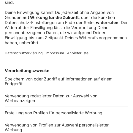
Trump tritt Berichten über Waffenengpässe
entgegen und droht
Gibt es im US-Militär als Folge des Iran-Kriegs
Engpässe bei Waffen und Munition? US-Präsident
Trump droht zumindest allen, die das verbreiten, jetzt
lange Strafen an.
DEINE GEMERKTEN ARTIKEL
Du hast dir noch keine Artikel gemerkt
Markiere sie hierfür mit einem