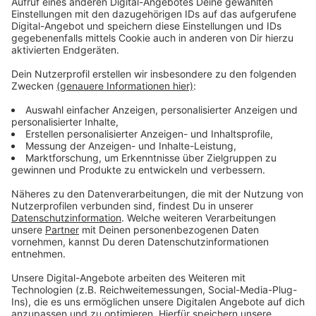
Immer auf dem Laufenden
bleiben!
Verpass' nichts mehr - mit unserem kostenlosen
ANTENNE BAYERN Newsletter. Ob Nachrichten,
Lifestyle oder unsere neuesten Aktionen - wir
informieren dich.
Zum Newsletter anmelden
Du möchtest uns etwas sagen?
Studio Hotline