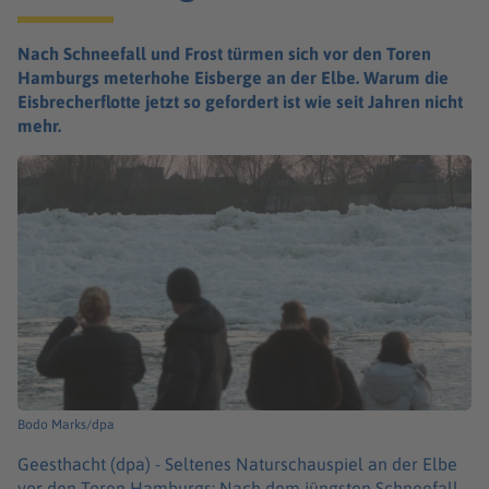
Nach Schneefall und Frost türmen sich vor den Toren
Hamburgs meterhohe Eisberge an der Elbe. Warum die
Eisbrecherflotte jetzt so gefordert ist wie seit Jahren nicht
mehr.
Bodo Marks/dpa
Geesthacht (dpa) -
Seltenes Naturschauspiel an der Elbe
vor den Toren Hamburgs: Nach dem jüngsten Schneefall