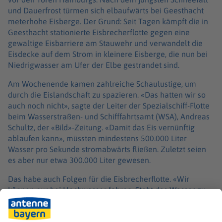
und Dauerfrost türmen sich elbaufwärts bei Geesthacht
meterhohe Eisberge. Der Grund: Seit Tagen kämpft die in
Geesthacht stationierte Eisbrecherflotte gegen eine
gewaltige Eisbarriere am Stauwehr und verwandelt die
Eisdecke auf dem Strom in kleinere Eisberge, die nun bei
Niedrigwasser am Ufer der Elbe gestrandet sind.
Am Wochenende kamen zahlreiche Schaulustige, um
durch die Eislandschaft zu spazieren. «Das hatten wir so
auch noch nicht», sagte der Leiter der Spezialschiff-Flotte
beim Wasserstraßen- und Schifffahrtsamt (WSA), Andreas
Schultz, der «Bild»-Zeitung. «Damit das Eis vernünftig
ablaufen kann», müssten mindestens 500.000 Liter
Wasser pro Sekunde stromabwärts fließen. Zuletzt seien
es aber nur etwa 300.000 Liter gewesen.
Das habe auch Folgen für die Eisbrecherflotte. «Wir
können nur bei Hochwasser fahren. Steht das Wasser zu
niedrig, könnten wir durch den Tiefgang den Grund
berühren – und das geht natürlich nicht», sagte Schultz