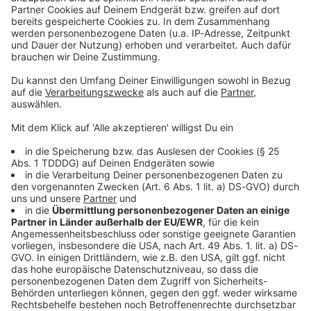
Kontaktformular
Sprachnachricht
© dpa-infocom, dpa:260118-930-563320/1
DAS KÖNNTE DICH AUCH INTERESSIEREN
Welt