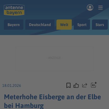
Zum Hauptinhalt springen
Bayern
Deutschland
Welt
Sport
Stars
rogramm
Musik & Radio
Podcasts
Nachrichten
Ratgeber
Kontakt
18.01.2026
Teilen
Meterhohe Eisberge an der Elbe
bei Hamburg