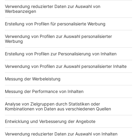
DEINE GEMERKTEN ARTIKEL
Du hast dir noch keine Artikel gemerkt
Markiere sie hierfür mit einem
Impressum
Newsletter
Nutzungsbedingungen
Kontakt
Jobs
Studio-Hotline
Presse
Verkehrs-Hotline