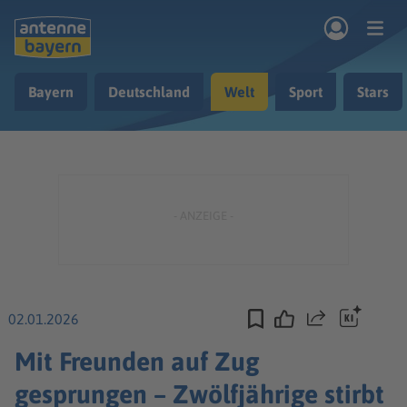
Zum Hauptinhalt springen
Bayern
Deutschland
Welt
Sport
Stars
rogramm
Musik & Radio
Podcasts
Nachrichten
Ratgeber
Kontakt
02.01.2026
Teilen
Mit Freunden auf Zug
gesprungen – Zwölfjährige stirbt