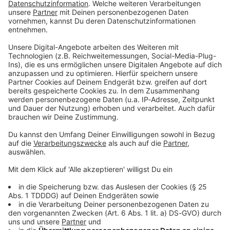
Du möchtest uns etwas sagen?
Studio Hotline
Kontaktformular
Sprachnachricht
© dpa-infocom, dpa:260102-930-489784/3
DAS KÖNNTE DICH AUCH INTERESSIEREN
Welt