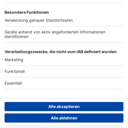
Werben
Archiv
ANTENNE BAYERN GROUP
Stiftung ANTENNE BAYERN
hilft
Teilnahmebedingungen
Grounding Page ANTENNE
BAYERN
Datenschutz­erklärung
Cookie- und Drittanbieter-
einstellungen
Persönliche Datenkontrolle