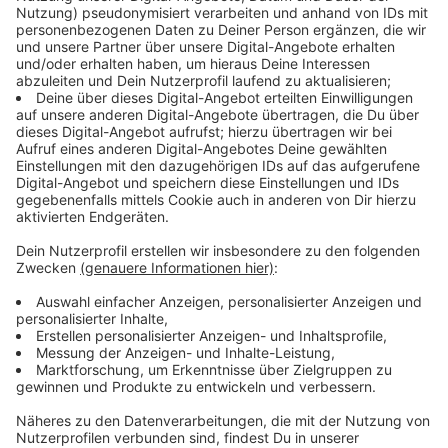
Immer auf dem Laufenden
bleiben!
Verpass' nichts mehr - mit unserem kostenlosen
ANTENNE BAYERN Newsletter. Ob Nachrichten,
Lifestyle oder unsere neuesten Aktionen - wir
informieren dich.
Zum Newsletter anmelden