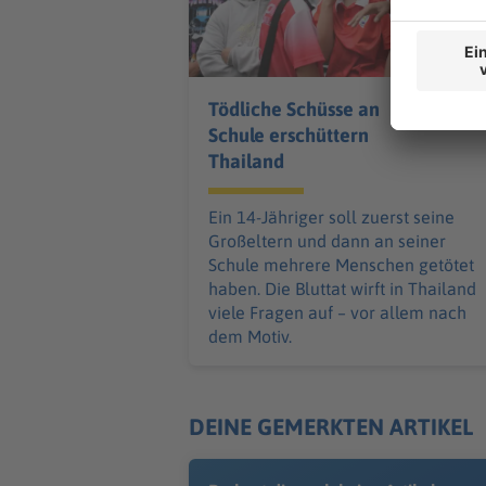
Tödliche Schüsse an
Schule erschüttern
Thailand
Ein 14-Jähriger soll zuerst seine
Großeltern und dann an seiner
Schule mehrere Menschen getötet
haben. Die Bluttat wirft in Thailand
viele Fragen auf – vor allem nach
dem Motiv.
DEINE GEMERKTEN ARTIKEL