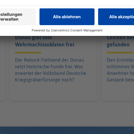
Niedrigwasser der
Dutzende 
Donau gibt tote
Leichen bei
Wehrmachtssoldaten frei
gefunden
Der Rekord-Tiefstand der Donau
Den Ermittle
setzt historische Funde frei. Was
schlimmes B
erwartet der Volksbund Deutsche
Anwohner ha
Kriegsgräberfürsorge noch?
Gestank bes