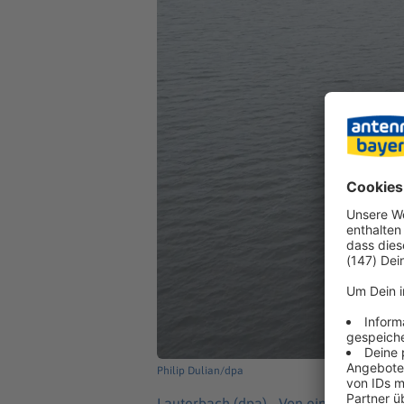
Philip Dulian/dpa
Lauterbach (dpa) -
Von einer eigenen 