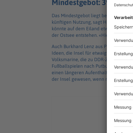
Mindestgebot: 39.000 E
Das Mindestgebot liegt bei 39.000 Eur
künftigen Nutzung, sagt Hanna Scheib
könnte auf dem Eiland etwa ein Kasino
der Ostsee entstehen. «Hier sind der Kr
Auch Burkhard Lenz aus Putbus auf R
Ideen, die Insel für etwaige Weiternu
Volksmarine, die zu DDR-Zeiten auf d
Fußballspielen nach Putbus gekommen si
einen längeren Aufenthalt gedacht gew
der Insel gewesen, wenn mehr zu tun 