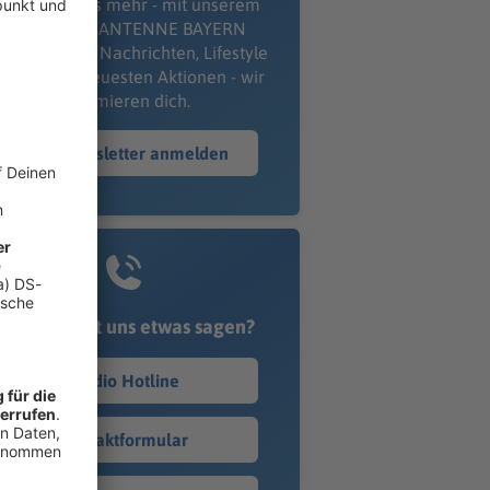
erpass' nichts mehr - mit unserem
kostenlosen ANTENNE BAYERN
wsletter. Ob Nachrichten, Lifestyle
er unsere neuesten Aktionen - wir
informieren dich.
Zum Newsletter anmelden
Du möchtest uns etwas sagen?
Studio Hotline
Kontaktformular