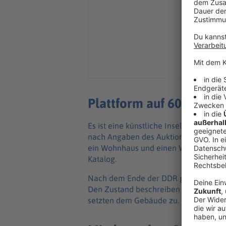
Plattform auf 600 Holz
Es ist eine künstliche Insel in einer W
nach Angaben des Auktionshauses 1954
ein Wohnhaus und einen Waschraum, «s
Katalog.
Nach dem Ende der DDR geriet die Inse
Den Zustand beschreiben die Auktiona
setzten dem Gebäude zu. Es gibt Setzu