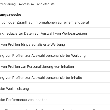
uro
o. Einige Interessenten hätten schon Ideen zur
eler, Sachbearbeiterin des Auktionshauses. Demnach
, eine Hochzeitslocation oder eine abgelegene Bar in
eativität keine Grenzen gesetzt», sagt sie.
ügen hatte nach dem Ende der DDR mit einem Freund
tzungen umzubauen. Er kannte viele Soldaten der
er geheimen Insel gearbeitet haben und zum
nd, wie er erzählt. Die Einrichtung sei nicht für
esen. Meist seien die Soldaten nur einzelne Tage auf
war, auch mehrere Tage.