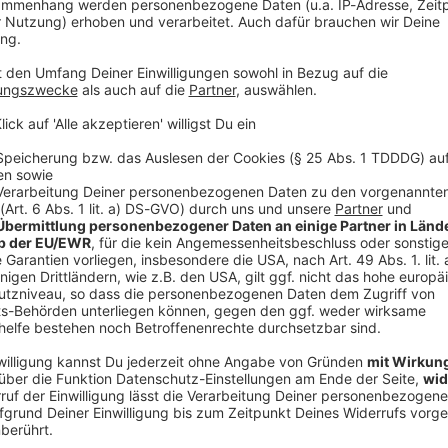
V
Ne
od
pfählen
assertiefe von etwa zehn Metern. Errichtet wurde sie
 auf rund 600 Holzpfählen. Auf der Plattform gab es
partanisch aber funktional», heißt es dazu im
l trotz wechselnder Besitzer immer mehr in Verfall.
toren als «marode». Natur, Vogelkot und Vandalismus
ngsrisse.