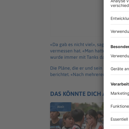
«Da gab es nicht viel», sagt Lenz, der
vermessen hat. «Man hatte keine 220 V
wurde immer mit Tanks da 'rübergebra
Die Pläne, die er und sein Freund ges
berichtet. «Nach mehreren Gesprächen 
DAS KÖNNTE DICH AUCH IN
Welt