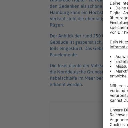
den Gedanken als schöne Utopie gleich
Hamburg kann ein Höchstbietender i
Verkauf steht die ehemalige DDR-Militä
Rügen.
Der Anblick der rund 250 Quadratmet
Gebäude ist gespenstisch. Türen und F
teils eingestürzt. Das Gebäude mit G
Bauelemente.
Die Insel diente der Volksmarine der 
die Norddeutsche Grundstücksauktionen
Kabelschleife im Meer behandelt word
erkannt werden.