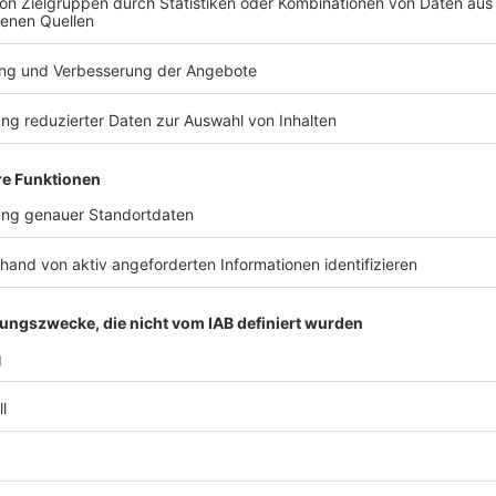
 Mitte der 1990er Jahre mit dem Freund die Insel
olt, es gab auch kein Trinkwasser auf der Insel. Das
cht.»
chmiedet haben, zerschlugen sich dann wieder, wie er
mit Fachleuten dazu haben wir alles fallen lassen.»
TERESSIEREN
Welt
Welt