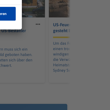
verwesende
US-Feuer: Verdächtiger
 US-Bestatter
gesteht Brandstiftung
Um das Feuer zu legen, habe er
einen trockenen, heißen und
rn muss sich ein
windigen Tag abgewartet. Nun is
ild geboten haben.
die Verwüstung groß in der
tten sich über den
Heimatstadt von Hollywood-Sta
chwert.
Sydney Sweeney.