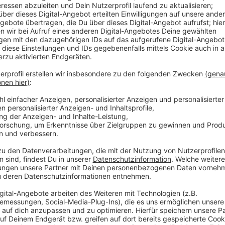
 wieder abgetan. Bei einer Auktion am 4. Juni in
hm nun aber nahe kommen, wenn auch anders: Zum
rstation Ostervilm in der Ostsee, südöstlich der Insel
er großen Plattform im Greifswalder Bodden samt
enster sind aus den Angeln gerissen, die Holzdielen
rünspan und Vogelkot übersät, dazwischen rostende
DDR als sogenannte Entmagnetisierungsstation, wie
 AG mitteilt. Marineschiffe seien hier über eine
en, damit sie nicht von Seeminen mit Magnetzündern