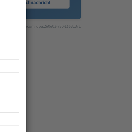
Sprachnachricht
© dpa-infocom, dpa:260603-930-165313/1