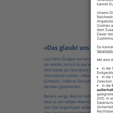
«Das glaubt uns kein S
Laut dem Zeugen waren er und die An
sie wieder zurück in das wenige Kilome
dem beide als Nachbarn wohnten. Die A
informieren sollten. «Was willst Du de
Schwein», habe er daraufhin geantwo
darüber gesprochen.
Bereits vorige Woche hatte ein ander
dass er am selben Abend nur wenige 
war. Die Angeklagte selbst informierte
den Leichnam des Kindes zufällig be