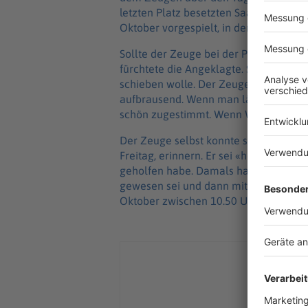
letzten Platz besetzten Saal 2.002 ei
Oktober vorgespielt, in dem beide Absp
Sollte der Zeuge bei der Polizei irgen
fürchtete die Angeklagte. Sie habe An
schieben wolle. Der Zeuge beschrieb 
aufbrausend. Wenn man länger mit ihr
schön zugestimmt. Wenn Widerworte k
Der Zeuge selbst konnte sich nicht m
Freitag, erinnern. Er sei «heilfroh», d
geholfen habe. Damals habe er aussag
gewesen sei und dann mit ihrem Hund 
Oktober zwischen 10.50 Uhr und 13.0