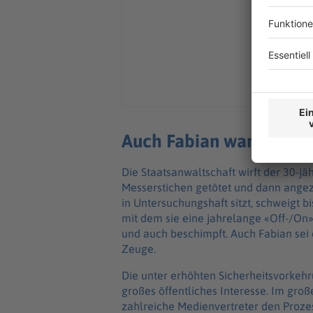
Auch Fabian war Streit
Die Staatsanwaltschaft wirft der 30-jä
Messerstichen getötet und dann angez
in Untersuchungshaft sitzt, schweigt bis
mit dem sie eine jahrelange «Off-/On»
und auch beschimpft. Auch Fabian sei
Zeuge.
Die unter erhöhten Sicherheitsvorkehr
großes öffentliches Interesse. Im gro
zahlreiche Medienvertreter den Prozes