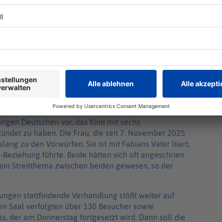
thema
hrigen Deutschen vor, das Kind mit sechs
ündet zu haben. Die Frau, die seit 7. November 2025
lang zu den Vorwürfen. Sie ist mit Fabians Vater liiert,
-Beziehung führte. Beide hätten sich oft angeschrien
 ein Streitthema zwischen beiden gewesen, so der
ungen stattfindende Verhandlung stößt weiter auf
ßen Saal verfolgten über 130 Besucher sowie
s, der am Donnerstag fortgesetzt wird. Dann soll die