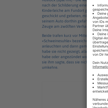
nach der Schilderung eines zweiten Z
Kinderleiche am Fundort gewesen. Sie
geschickt und gebeten, mit ihr zum Tü
seinem Auto dorthin gefahren. «Dann h
Zeuge am zwölften Verhandlungstag v
Beide trafen kurz vor Mitternacht an 
«Schweinesuhle» bezeichnete. Sie hab
anleuchten und dann gemeint: «Das is
habe sie nicht gezeigt, allerdings be
habe oder angezündet worden sei. Auf
sie ihm sagte, dass sie nicht mehr wei
umkehre.