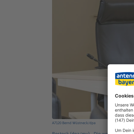
A7120 Bernd Wüstneck/dpa
Rostock (dpa/mv) -
Die wegen Mordes 