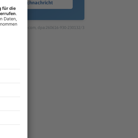
Sprachnachricht
© dpa-infocom, dpa:260616-930-230132/3