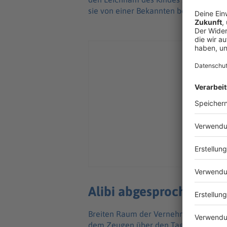
sie von einer Bekannten begleitet.
Alibi abgesprochen?
Breiten Raum der Vernehmung nahm a
dem Zeugen über den Tagesablauf am 1