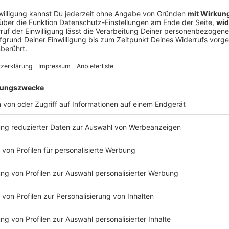
uch eine Absprache zwischen der Angeklagten und
0. Oktober ein. Dazu wurde im erneut bis auf den