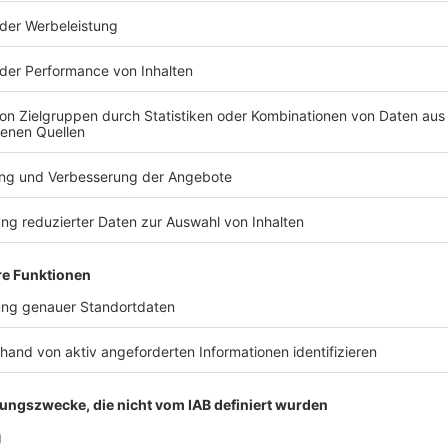
n abgehörtes Telefonat zwischen beiden vom 21.
rachen für ein Alibi trafen.
detwas sagen, was nicht passe, würde sie abgeholt,
gst, dass man ihr etwas anhängen und in die Schuhe
die Angeklagte als manipulativ und mitunter
 spreche, dann gebe es keine Widerworte. «Da wird
ommen, dann gibt es eine Explosion.»
ehr konkret an den Tagesablauf am 10. Oktober, einem
ass die Angeklagte, die er seit 2020 kenne, ihm da
en sollen, dass er am Vormittag mit ihr zusammen
spazieren war. Laut Anklage starb Fabian am 10.
0 Uhr an dem Tümpel.