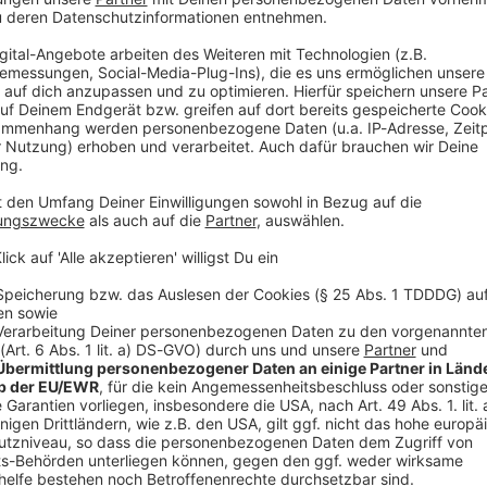
V
Ne
od
chwein»
geklagte ungefähr eine Minute an dem Tümpel, bevor
ter entfernte Dorf im Landkreis Rostock fuhren, in
ngeklagte habe noch gefragt, ob sie die Polizei
r Polizei denn erzählen? Das glaubt uns kein
rtet. Erst am nächsten Morgen habe man dann
er Zeuge vor der Schwurgerichtskammer ausgesagt,
Stunden zuvor mit der Angeklagten an dem Tümpel
 die Polizei erst am 14. Oktober und sagte, sie habe
im Spaziergehen mit dem Hund entdeckt. Dabei wurde