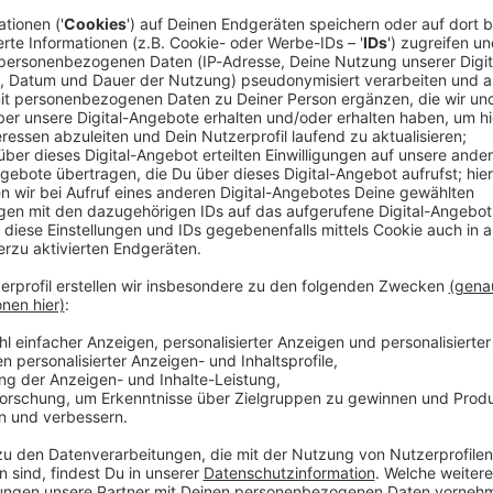
eugen schon einen Tag vor dem offiziellen Fund der
 habe ihn am 13. Oktober 2025 abends eine Nachricht
mpel bei Klein Upahl zu fahren. Sie seien dann mit
abe ich den Jungen da halt liegen sehen», sagte der
or dem Landgericht Rostock.
dem Tümpel ein, den die Angeklagte laut Zeuge als
e ihn dann gebeten, er solle den Leichnam
t zu 100 Prozent Fabian.» Eine emotionale Reaktion
im Tümpel noch gesagt, dass der Leichnam gebrannt
 der Rückfahrt habe die Angeklagte gelacht, wobei
nen könne und sich das dann oft bei ihr in Lachen