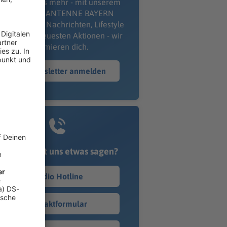
erpass' nichts mehr - mit unserem
kostenlosen ANTENNE BAYERN
wsletter. Ob Nachrichten, Lifestyle
er unsere neuesten Aktionen - wir
informieren dich.
Zum Newsletter anmelden
Du möchtest uns etwas sagen?
Studio Hotline
Kontaktformular