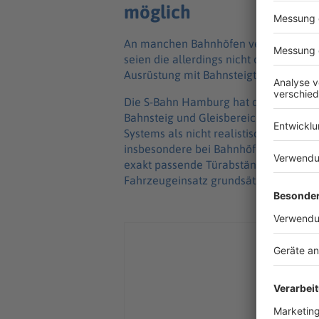
möglich
An manchen Bahnhöfen verhindern Bahn
seien die allerdings nicht ohne Weite
Ausrüstung mit Bahnsteigtüren ist wei
Die S-Bahn Hamburg hat den Einbau vo
Bahnsteig und Gleisbereich bereits g
Systems als nicht realistisch einges
insbesondere bei Bahnhöfen in Kurve
exakt passende Türabstände und spez
Fahrzeugeinsatz grundsätzlich stark 