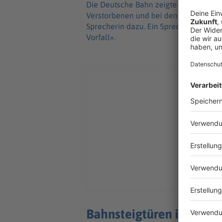
Die Deutsche Bahn zeigte sich bestür
Verstorbenen und bei den Kolleginnen
Sprecherin dazu. Ein Sprecher der H
Vorfall».
Bahnsteigtüren in Hamb