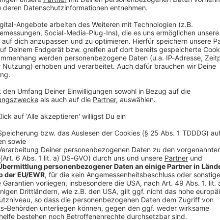
V
Ne
od
Morgen danach
 Rettungskräfte und Polizeibeamte in und vor der
n die Eingänge ab, damit keine Unbefugten die Station
 vom Kriseninterventionsteam (KIT) des Deutschen
 darauf hin, dass in dem U-Bahnhof in der Nacht
teigen sowie den Zugängen war keine Polizei zu
 Menschen mit der U-Bahn an ihr Ziel. Auch Blumen
Bahnsteig oder im Bahnhof.