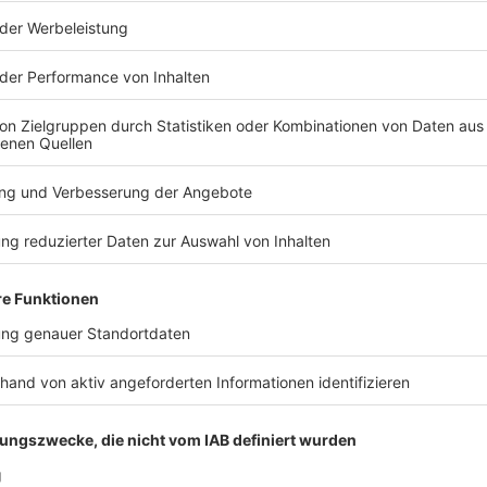
steigtüren Vorfälle wie diesen. In den U-Bahnhöfen
res möglich, sagte der Hochbahn-Sprecher. «Eine
terhin nur für die fahrerlos fahrende U5 vorgesehen.»
n Bahnsteigtüren aus Sicherheitsglas zwischen
eprüft und einen grundlegenden Umbau des S-Bahn-
chätzt. «Neben dem hohen baulichen Aufwand –
n oder mit Denkmalschutz – müssten alle Fahrzeuge
ielle Steuerungstechnik haben.» Das würde den
einschränken.