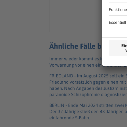
Ähnliche Fälle bundesw
Immer wieder kommt es in Deutschlan
Vorwarnung vor einen einfahrenden Zu
FRIEDLAND - Im August 2025 soll ein 3
Friedland vorsätzlich gegen einen m
haben. Nach Angaben des Justizministe
paranoide Schizophrenie diagnostizier
BERLIN - Ende Mai 2024 stritten zwei 
Der 32-Jährige stieß den 48-Jährigen
einfahrende S-Bahn.