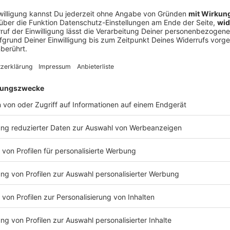
zt. «Unsere Gedanken sind bei den Angehörigen der
 und Kollegen der Hochbahn», sagte eine S-Bahn-
amburger Hochbahn sprach von einem «fürchterlichen
urg nicht flächendeckend