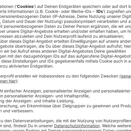
hre alter Mann ist in Wandsbek vor eine einfahrende
Frau mit sich in den Tod gerissen. Die 18 Jahre alte
chaft hat, und der Mann aus dem Südsudan kannten
, wie die Polizei mitteilte.
s von der 18-Jährigen auf dem Bahnsteig gestanden.
 Frau zugegangen, habe sie ergriffen und sie mit ins
sei unklar. Die Mordkommission ermittelt wegen des
ideoaufnahmen und Zeugenaussagen sollen weiter
rige bereits strafrechtlich in Erscheinung getreten.
en, fügte eine Sprecherin der Staatsanwaltschaft