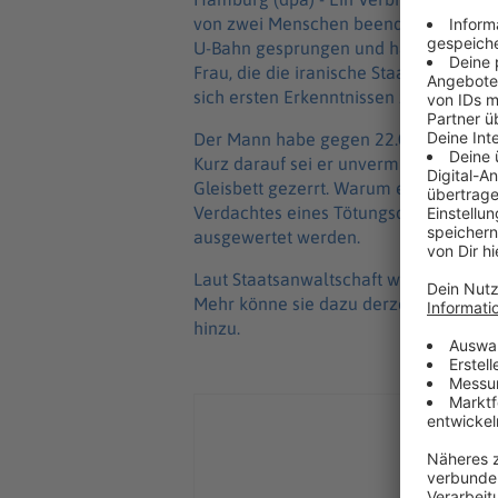
von zwei Menschen beendet: Ein 25 Ja
U-Bahn gesprungen und hat eine junge 
Frau, die die iranische Staatsbürgers
sich ersten Erkenntnissen zufolge nicht
Der Mann habe gegen 22.00 Uhr abseit
Kurz darauf sei er unvermittelt auf die
Gleisbett gezerrt. Warum er das tat, 
Verdachtes eines Tötungsdeliktes. V
ausgewertet werden.
Laut Staatsanwaltschaft war der 25-Jäh
Mehr könne sie dazu derzeit nicht sag
hinzu.