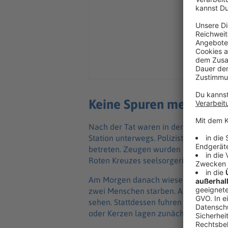
Keine Spuren mehr am 
Nach der Tat waren in der Nacht viele
Station unterwegs. Polizisten sicherte
betreten. Zeugen wurden laut Polizei
Roten Kreuzes seelsorgerisch betreut.
Am Morgen danach wiesen keine Spuren
zwei Menschen starben. Auf den Bahns
sehen. Stattdessen fuhren zahlreiche
oder Kerzen lagen zunächst nicht am 