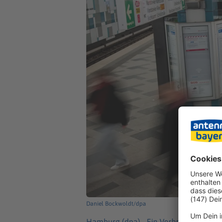
Daniel Bockwoldt/dpa
Hamburg (dpa) -
Ein Verbrechen in ei