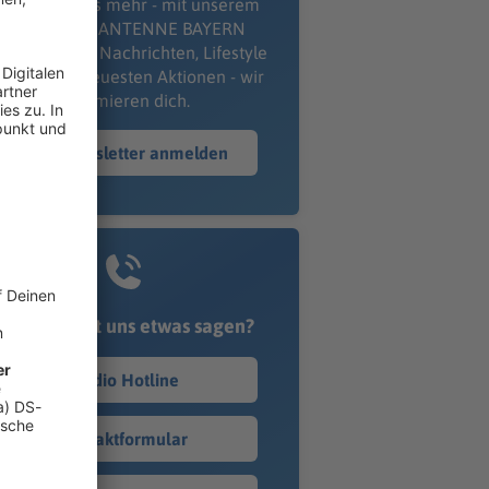
erpass' nichts mehr - mit unserem
kostenlosen ANTENNE BAYERN
wsletter. Ob Nachrichten, Lifestyle
er unsere neuesten Aktionen - wir
informieren dich.
Zum Newsletter anmelden
Du möchtest uns etwas sagen?
Studio Hotline
Kontaktformular