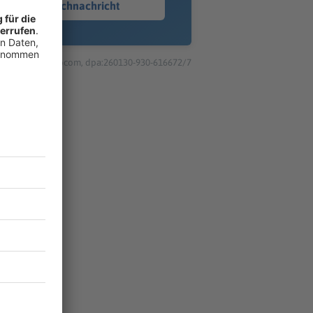
Sprachnachricht
© dpa-infocom, dpa:260130-930-616672/7