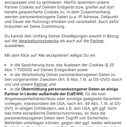
Kontaktformular
Sprachnachricht
© dpa-infocom, dpa:260529-930-144696/3
DAS KÖNNTE DICH AUCH INTERESSIEREN
Welt