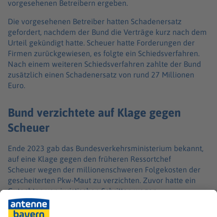
vorgesehenen Betreibern ergeben.
Die vorgesehenen Betreiber hatten Schadenersatz
gefordert, nachdem der Bund die Verträge kurz nach dem
Urteil gekündigt hatte. Scheuer hatte Forderungen der
Firmen zurückgewiesen, es folgte ein Schiedsverfahren.
Nach einem weiteren Schiedsverfahren zahlte der Bund
zusätzlich einen Schadenersatz von rund 27 Millionen
Euro.
Bund verzichtete auf Klage gegen
Scheuer
Ende 2023 gab das Bundesverkehrsministerium bekannt,
auf eine Klage gegen den früheren Ressortchef
Scheuer wegen der millionenschweren Folgekosten der
gescheiterten Pkw-Maut zu verzichten. Zuvor hatte ein
Gutachten von juristischen Schritten wegen
Haftungsansprüchen abgeraten - im Kern wegen zu
geringer Erfolgsaussichten. Der damalige Minister