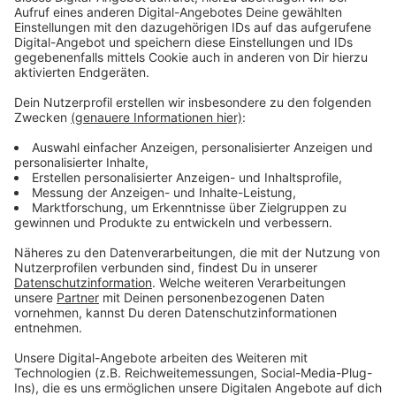
Immer auf dem Laufenden
bleiben!
Verpass' nichts mehr - mit unserem kostenlosen
ANTENNE BAYERN Newsletter. Ob Nachrichten,
Lifestyle oder unsere neuesten Aktionen - wir
informieren dich.
Zum Newsletter anmelden
Du möchtest uns etwas sagen?
Studio Hotline