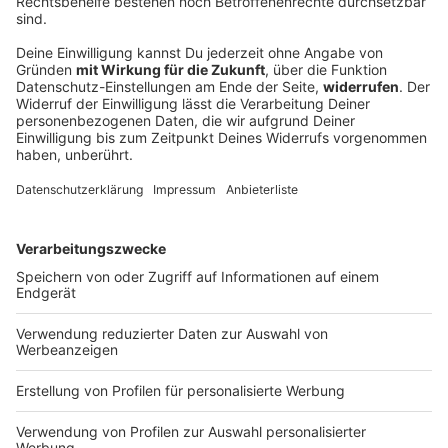
«Zuständigkeitswirrwarr»? Debatte um
Drohnenabwehr entbrannt
Nach dem Drohnenfund am Flughafen Leipzig/Halle
fordern Politiker und Experten klare Zuständigkeiten
bei der Drohnenabwehr.
DEINE GEMERKTEN ARTIKEL
Du hast dir noch keine Artikel gemerkt
Markiere sie hierfür mit einem