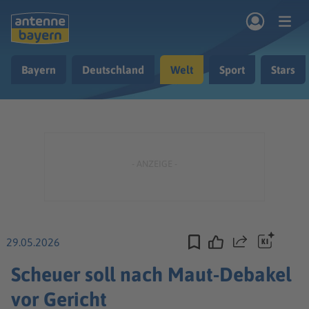
Zum Hauptinhalt springen
Bayern
Deutschland
Welt
Sport
Stars
rogramm
Musik & Radio
Podcasts
Nachrichten
Ratgeber
Kontakt
29.05.2026
Teilen
Scheuer soll nach Maut-Debakel
vor Gericht