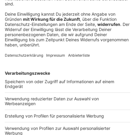
RKI: Rund 9.600 Tote allein durch extrem
heiße Juni-Woche
Von rund 5.000 Toten durch die Hitzewelle Ende Juni
ging das Robert Koch-Institut zunächst aus. Neue
Zahlen zeigen: Die Zahl der Toten infolge der extrem
heißen Woche liegt wohl fast doppelt so hoch.
DEINE GEMERKTEN ARTIKEL
Du hast dir noch keine Artikel gemerkt
Markiere sie hierfür mit einem