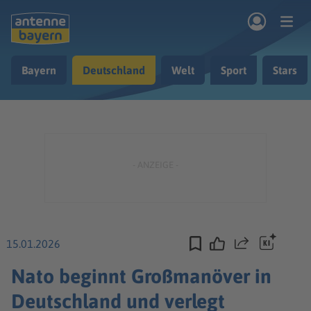
Zum Hauptinhalt springen
Bayern
Deutschland
Welt
Sport
Stars
rogramm
Musik & Radio
Podcasts
Nachrichten
Ratgeber
Kontakt
15.01.2026
Teilen
Nato beginnt Großmanöver in
Deutschland und verlegt