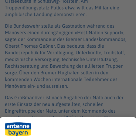
Ostseeküste in Schleswig-Holstein. Am
Truppenübungsplatz Putlos etwa will das Militär eine
amphibische Landung demonstrieren.
Die Bundeswehr stelle als Gastnation während des
Manövers einen durchgängigen «Host-Nation Support»,
sagte der Kommandeur des Bremer Landeskommandos,
Oberst Thomas Geßner. Das bedeute, dass die
Bundesrepublik für Verpflegung, Unterkünfte, Treibstoff,
medizinische Versorgung, technische Unterstützung,
Rechtsberatung und Bewachung der alliierten Truppen
sorge. Über den Bremer Flughafen sollen in den
kommenden Wochen internationale Teilnehmer des
Manövers ein- und ausreisen.
Das Großmanöver ist nach Angaben der Nato auch der
erste Einsatz der neu aufgestellten, schnellen
Eingreiftruppe der Nato, unter dem Kommando des
operativen Hauptquartiers (JFC) in Brunssum. Die
operativen Hauptquartiere der Nato sind unter der
Führung des strategischen Hauptquartiers der Nato in