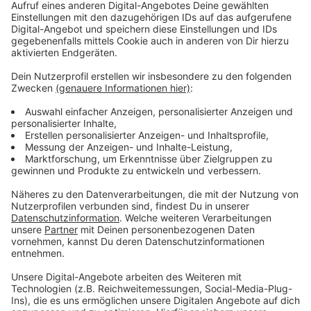
Immer auf dem Laufenden
bleiben!
Verpass' nichts mehr - mit unserem kostenlosen
ANTENNE BAYERN Newsletter. Ob Nachrichten,
Lifestyle oder unsere neuesten Aktionen - wir
informieren dich.
Zum Newsletter anmelden
Du möchtest uns etwas sagen?
Studio Hotline