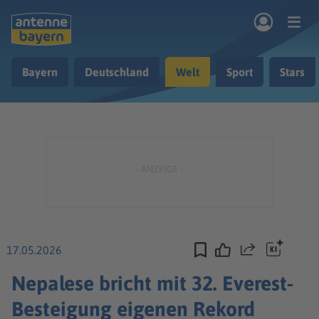
Zum Hauptinhalt springen
Bayern
Deutschland
Welt
Sport
Stars
rogramm
Musik & Radio
Podcasts
Nachrichten
Ratgeber
Kontakt
17.05.2026
Teilen
Nepalese bricht mit 32. Everest-
Besteigung eigenen Rekord