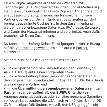
Kontaktformular
Sprachnachricht
© dpa-infocom, dpa:260517-930-90979/1
DAS KÖNNTE DICH AUCH INTERESSIEREN
Welt