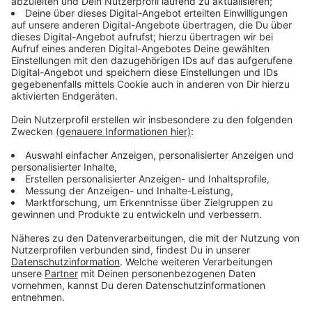
Immer auf dem Laufenden
bleiben!
Verpass' nichts mehr - mit unserem kostenlosen
ANTENNE BAYERN Newsletter. Ob Nachrichten,
Lifestyle oder unsere neuesten Aktionen - wir
informieren dich.
Zum Newsletter anmelden
Du möchtest uns etwas sagen?
Studio Hotline