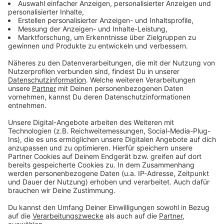
Zum Newsletter anmelden
Du möchtest uns etwas sagen?
Studio Hotline
Kontaktformular
Sprachnachricht
© dpa-infocom, dpa:260128-930-607753/1