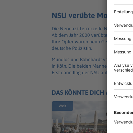
NSU verübte Morde in 
Die Neonazi-Terrorzelle NSU bestand
Ab dem Jahr 2000 verübte das Trio ja
Ihre Opfer waren neun Gewerbetreiben
deutsche Polizistin.
Mundlos und Böhnhardt verletzten z
in Köln. Die beiden Männer töteten si
Erst dann flog der NSU auf.
DAS KÖNNTE DICH AUCH IN
Welt