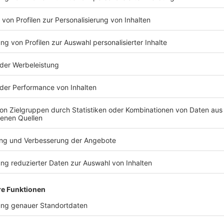
ganz Deutschland
 aus Beate Zschäpe, Uwe Böhnhardt und Uwe Mundlos.
hrelang unerkannt zehn Morde in ganz Deutschland.
de türkischer und griechischer Herkunft sowie eine
udem Dutzende Menschen bei zwei Bombenanschlägen
ch 2011 in Eisenach, um ihrer Festnahme zu entgehen.
TERESSIEREN
Welt
Welt