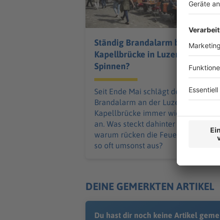
Ständig Brandalarm bei
Kapellbrücke in Luzern -
Spinnen?
Seit Ende Mai schlägt der
Brandalarm an der Luzerner
Kapellbrücke immer wieder fehl
an. Was steckt dahinter – und
warum rücken die Feuerwehrleute
so oft umsonst aus?
DEINE GEMERKTEN ARTIKEL
Du hast dir noch keine Artikel geme