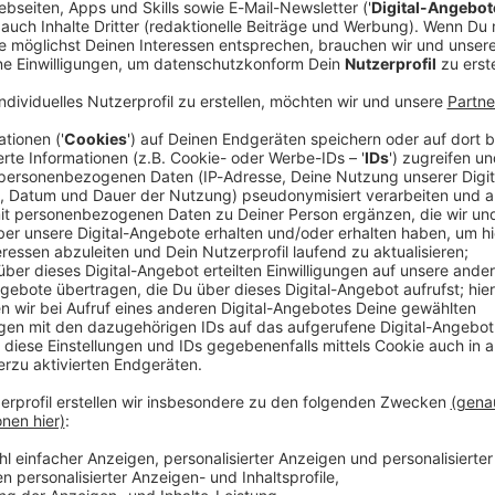
erroristin Beate Zschäpe hat im Prozess gegen eine