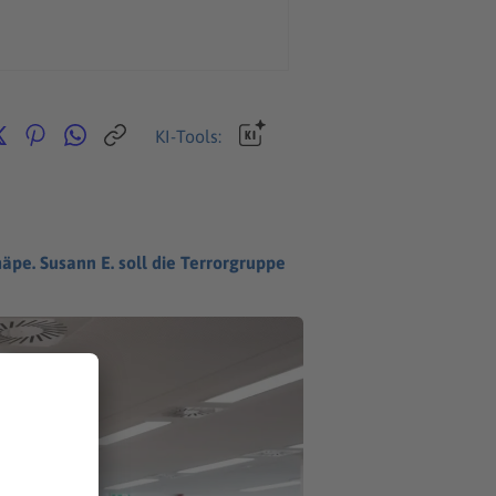
KI-Tools:
äpe. Susann E. soll die Terrorgruppe