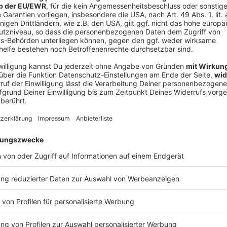
V
Ne
od
holung eines Wohnmobils beteiligt, das der NSU am
erfall in Eisenach verwendete. Seit spätestens
ch motivierten Morden des NSU gewusst haben. Ihr
inhalb Jahren Haft verurteilt.
Zeugin geladen. Sie wurde vom OLG München 2018 zu
tuell in der JVA Chemnitz inhaftiert. Drei
schellen in den Verhandlungssaal des OLG in Dresden.