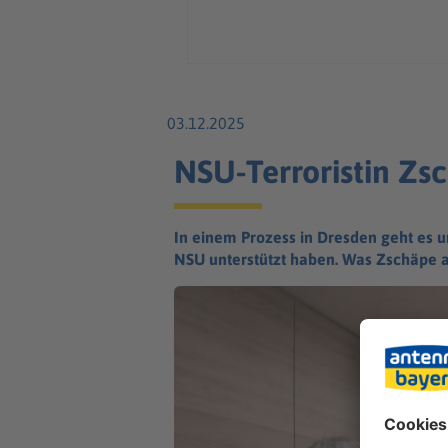
03.12.2025
NSU-Terroristin Zs
In einem Prozess in Dresden geht es u
NSU unterstützt haben. Was Zschäpe a