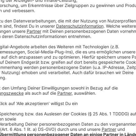
 Schuld gezeigt. «Ich schäme mich», sagte die 50-
enaussage vor dem Oberlandesgericht Dresden. Sie
wischen in vollem Umfang angenommen, das habe aber
ihr Schuld einzusehen, sagte Zschäpe. Die
s weniger schlimm betrachtet. Die Auswirkungen ihrer
die Aussagen bei Gericht verstanden. Ein Zeuge habe
türlich macht das was mit einem», sagte Zschäpe. Zu
nen Kontakt aufgenommen. «Ich würde das als
.
terstützt haben
gen Susann E.. Ihr wirft die Bundesanwaltschaft vor,
cher Untergrund» (NSU) unterstützt zu haben. Susann
enkarte und ihre Personalien zur Verfügung gestellt