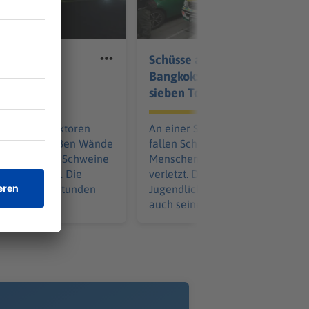
ll in
Schüsse an Schule nahe
über 1.000
Bangkok: mindestens
sieben Tote
efern mit Traktoren
An einer Schule nahe Bangkok
atzkräfte reißen Wände
fallen Schüsse. Mindestens sieb
ür zahlreiche Schweine
Menschen sterben, weitere wer
ilfe zu spät. Die
verletzt. Der Täter soll ein
ämpft über Stunden
Jugendlicher sein. Hat er zuvor
lammen an.
auch seine Großeltern getötet?