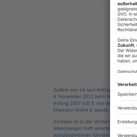
Zudem war sie laut Anklage an der Ab
4. November 2011 beim letzten Raubüb
Anfang 2007 soll E. von den rassistis
Ehemann André E. wurde 2018 zu zweie
Zschäpe ist zu der Verhandlung als 
lebenslanger Haft verurteilt und ist ak
Justizbeamtinnen führten sie in Hand