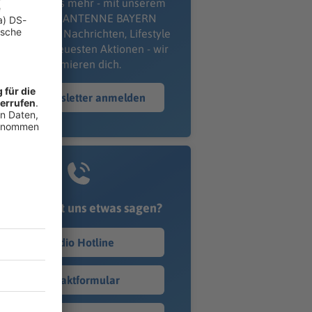
erpass' nichts mehr - mit unserem
kostenlosen ANTENNE BAYERN
wsletter. Ob Nachrichten, Lifestyle
er unsere neuesten Aktionen - wir
informieren dich.
Zum Newsletter anmelden
Du möchtest uns etwas sagen?
Studio Hotline
Kontaktformular