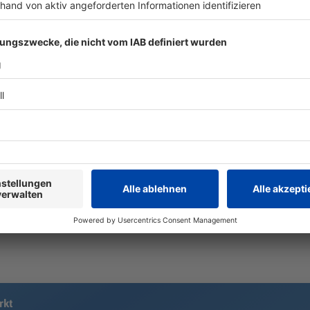
14-Jährige stürzt beim
Schweinesta
Klettern in Südtirol zu
Flammen – 
Tode
Tiere tot
Eine Familie aus Tschechien macht
Landwirte li
Urlaub in den Dolomiten. Bei einer
Wasser, Eins
Tour auf mehr als 2.500 Meter
ein – doch f
Höhe verliert die Tochter das
kommt jede H
Gleichgewicht. Alle Hilfe kommt zu
Feuerwehr k
spät.
gegen die F
rkt