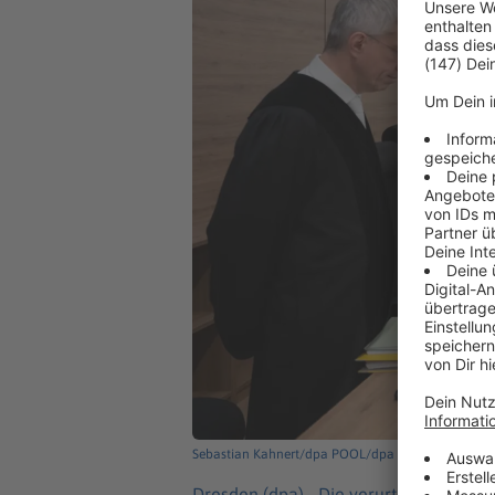
Sebastian Kahnert/dpa POOL/dpa
Dresden (dpa) -
Die verurteilte NSU-T