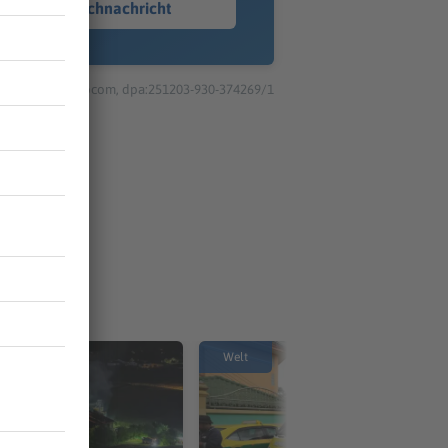
Sprachnachricht
© dpa-infocom, dpa:251203-930-374269/1
Welt