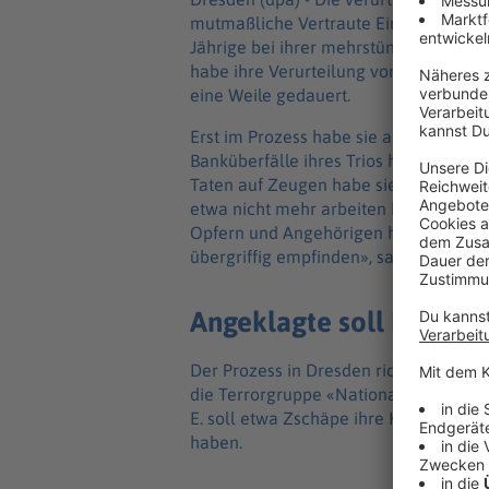
mutmaßliche Vertraute Einsicht in ihre
Jährige bei ihrer mehrstündigen Zeug
habe ihre Verurteilung von 2018 inz
eine Weile gedauert.
Erst im Prozess habe sie angefangen, 
Banküberfälle ihres Trios habe sie al
Taten auf Zeugen habe sie erst durch 
etwa nicht mehr arbeiten können. «Na
Opfern und Angehörigen habe sie kei
übergriffig empfinden», sagte Zschäpe
Angeklagte soll NSU un
Der Prozess in Dresden richtet sich ge
die Terrorgruppe «Nationalsozialistis
E. soll etwa Zschäpe ihre Krankenkass
haben.