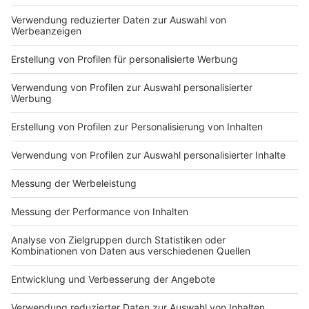
DEINE GEMERKTEN ARTIKEL
Du hast dir noch keine Artikel gemerkt
Markiere sie hierfür mit einem
Impressum
Newsletter
Nutzungsbedingungen
Kontakt
Jobs
Studio-Hotline
Presse
Verkehrs-Hotline