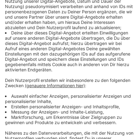
Immer auf dem Laufenden
bleiben!
Verpass' nichts mehr - mit unserem kostenlosen
ANTENNE BAYERN Newsletter. Ob Nachrichten,
Lifestyle oder unsere neuesten Aktionen - wir
informieren dich.
Zum Newsletter anmelden