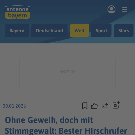
Zum Hauptinhalt springen
Bayern
Deutschland
Welt
Sport
Stars
rogramm
Musik & Radio
Podcasts
Nachrichten
Ratgeber
Kontakt
30.01.2026
Teilen
Ohne Geweih, doch mit
Stimmgewalt: Bester Hirschrufer