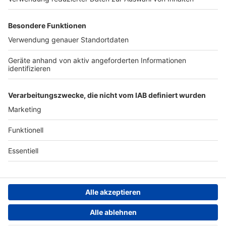
Werben
Archiv
ANTENNE BAYERN GROUP
Stiftung ANTENNE BAYERN
hilft
Teilnahmebedingungen
Grounding Page ANTENNE
BAYERN
Datenschutz­erklärung
Cookie- und Drittanbieter-
einstellungen
Persönliche Datenkontrolle