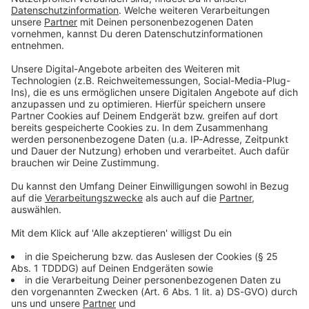
Du möchtest uns etwas sagen?
Studio Hotline
Kontaktformular
Sprachnachricht
© dpa-infocom, dpa:260130-930-621649/1
DAS KÖNNTE DICH AUCH INTERESSIEREN
Welt