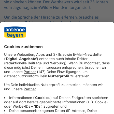
sie anlocken können. Der Wettbewerb wird seit 25 Jahren
vom Jagdmagazin «Wild & Hund»mitorganisiert.
Um die Sprache der Hirsche zu erlernen, brauche es
jahrelange Erfahrung und Auseinandersetzung mit dem
Verhalten und den Lebensgewohnheiten des Rotwildes, so
die Veranstalter weiter. Auf dessen problematische Lage
soll der Wettbewerb daher ebenfalls aufmerksam
machen: Die größte heimische Wildart leide in isolierten
Vorkommen häufig unter Inzucht und gerate in ihrem
Lebensraum immer stärker unter Druck.