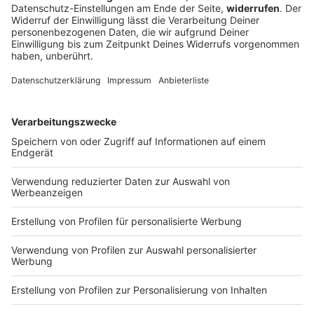
entgegen und droht
Gibt es im US-Militär als Folge des Iran-Kriegs
Engpässe bei Waffen und Munition? US-Präsident
Trump droht zumindest allen, die das verbreiten, jetzt
lange Strafen an.
DEINE GEMERKTEN ARTIKEL
Du hast dir noch keine Artikel gemerkt
Markiere sie hierfür mit einem