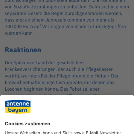
von Sozialhilfezahlungen zu entlasten. Dafür soll in einem
separaten Gesetz die Regel zurückgenommen werden,
dass erst ab einem Jahreseinkommen von mehr als
100.000 Euro auf Vermögen von Kindern zurückgegriffen
werden kann.
Reaktionen
Der Spitzenverband der gesetzlichen
Krankenversicherungen, der auch die Pflegekassen
vertritt, warnte: «Bei der Pflege brennt die Hütte.» Der
Entwurf enthalte einige Instrumente, mit denen das
Löschen beginnen könne. Das Paket sei aber
unausgewogen zulasten von Pflegebedürftigen und
Beitragszahlern. In der schwarz-roten Koalition zeichnen
sich Debatten ab. Die parlamentarischen Beratungen
müssen genutzt werden, um die Reform finanziell
tragfähiger und gerechter auszugestalten, sagte SPD-
Gesundheitsexperte Christos Pantazis.