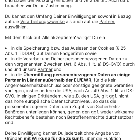
© dpa-infocom, dpa:260604-930-171597/3
DAS KÖNNTE DICH AUCH INTERESSIEREN
Welt
Trump tritt Berichten über Waffenengpässe