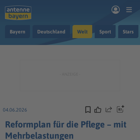
Zum Hauptinhalt springen
Bayern
Deutschland
Welt
Sport
Stars
rogramm
Musik & Radio
Podcasts
Nachrichten
Ratgeber
Kontakt
04.06.2026
Teilen
Reformplan für die Pflege – mit
Mehrbelastungen