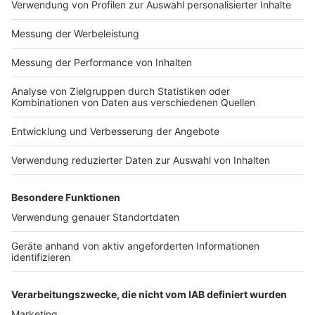
Impressum
Newsletter
Nutzungsbedingungen
Kontakt
Jobs
Studio-Hotline
Presse
Verkehrs-Hotline
Werben
Archiv
ANTENNE BAYERN GROUP
Stiftung ANTENNE BAYERN
hilft
Teilnahmebedingungen