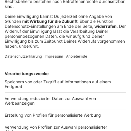
Waldbrand am Gardasee: Mehr als 200
Menschen evakuiert
Am Westufer von Italiens größtem See, wo derzeit
auch viele Deutsche Urlaub machen, bricht ein großes
Feuer aus. Betroffen sind auch Touristen. Jetzt dürfen
alle Evakuierten wieder zurück.
DEINE GEMERKTEN ARTIKEL
Du hast dir noch keine Artikel gemerkt
Markiere sie hierfür mit einem