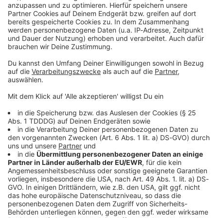
Kontaktformular
Sprachnachricht
© dpa-infocom, dpa:260606-930-181178/1
DAS KÖNNTE DICH AUCH INTERESSIEREN
Welt