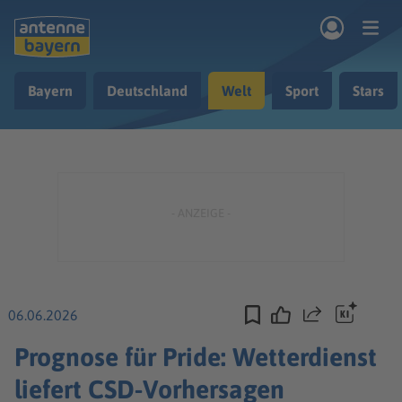
Zum Hauptinhalt springen
Bayern
Deutschland
Welt
Sport
Stars
rogramm
Musik & Radio
Podcasts
Nachrichten
Ratgeber
Kontakt
06.06.2026
Teilen
Prognose für Pride: Wetterdienst
liefert CSD-Vorhersagen