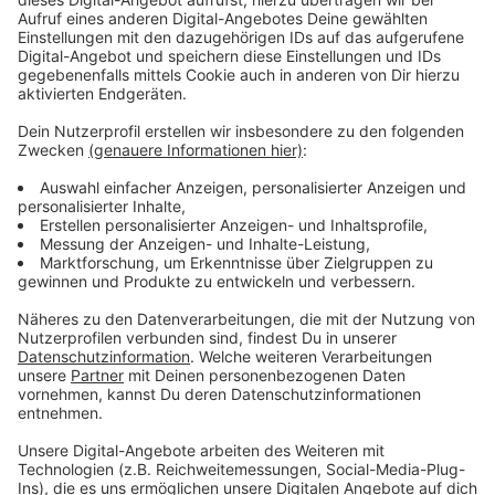
Immer auf dem Laufenden
bleiben!
Verpass' nichts mehr - mit unserem kostenlosen
ANTENNE BAYERN Newsletter. Ob Nachrichten,
Lifestyle oder unsere neuesten Aktionen - wir
informieren dich.
Zum Newsletter anmelden
Du möchtest uns etwas sagen?
Studio Hotline