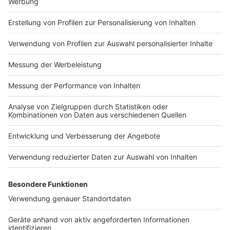
Impressum
Newsletter
Nutzungsbedingungen
Kontakt
Jobs
Studio-Hotline
Presse
Verkehrs-Hotline
Werben
Archiv
ANTENNE BAYERN GROUP
Stiftung ANTENNE BAYERN