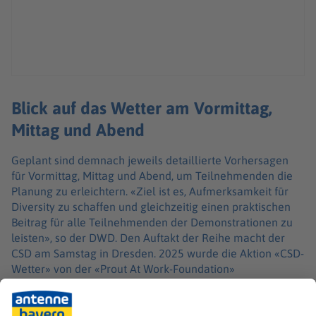
Blick auf das Wetter am Vormittag,
Mittag und Abend
Geplant sind demnach jeweils detaillierte Vorhersagen
für Vormittag, Mittag und Abend, um Teilnehmenden die
Planung zu erleichtern. «Ziel ist es, Aufmerksamkeit für
Diversity zu schaffen und gleichzeitig einen praktischen
Beitrag für alle Teilnehmenden der Demonstrationen zu
leisten», so der DWD. Den Auftakt der Reihe macht der
CSD am Samstag in Dresden. 2025 wurde die Aktion «CSD-
Wetter» von der «Prout At Work-Foundation»
ausgezeichnet.
Der CSD erinnert an die Aufstände der queeren