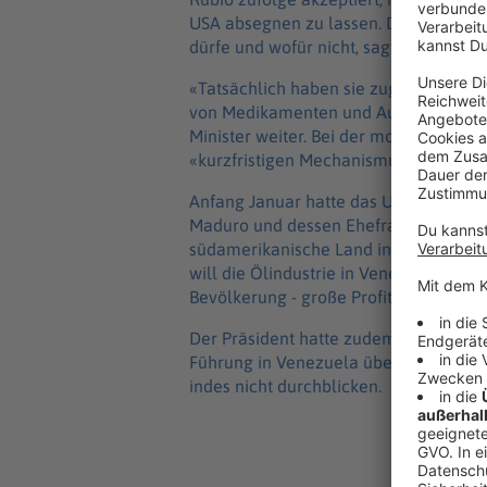
USA absegnen zu lassen. Die US-Regie
dürfe und wofür nicht, sagte Rubio be
«Tatsächlich haben sie zugesagt, einen
von Medikamenten und Ausrüstung aus
Minister weiter. Bei der monatlichen 
«kurzfristigen Mechanismus», der nicht
Anfang Januar hatte das US-Militär be
Maduro und dessen Ehefrau gefasst und
südamerikanische Land in einer Phase
will die Ölindustrie in Venezuela hoc
Bevölkerung - große Profite.
Der Präsident hatte zudem kurz nach d
Führung in Venezuela übernehmen zu w
indes nicht durchblicken.