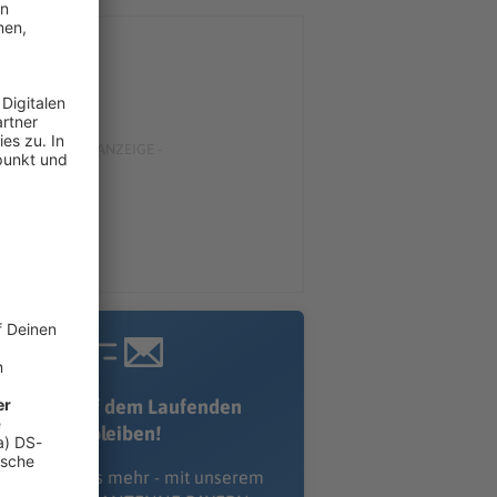
Immer auf dem Laufenden
bleiben!
erpass' nichts mehr - mit unserem