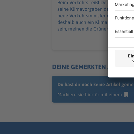
Beim Verkehrs reißt Deutschland
seine Klimavorgaben deutlich. Der
neue Verkehrsminister müsse
deshalb auch ein Klimaminister
sein, meinen die Grünen.
DEINE GEMERKTEN ARTIKEL
Du hast dir noch keine Artikel geme
Markiere sie hierfür mit einem