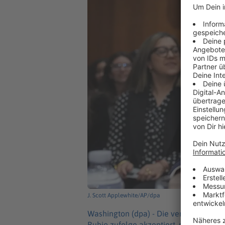
J. Scott Applewhite/AP/dpa
Washington (dpa) -
Die venezolanisch
Rubio zufolge akzeptiert, monatlich 