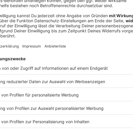
Ne
od