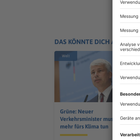
DAS KÖNNTE DICH AUCH IN
Welt
Grüne: Neuer
Verkehrsminister muss
mehr fürs Klima tun