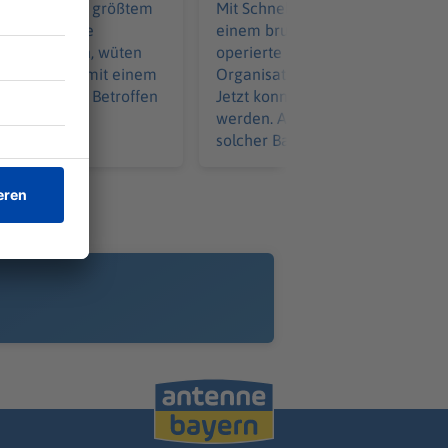
 von Italiens größtem
Mit Schnellbooten, Waffen und
eit auch viele
einem brutalen Kontrollsystem
laub machen, wüten
operierte die kriminelle
euerwehr ist mit einem
Organisation grenzüberschreite
 im Einsatz. Betroffen
Jetzt konnte sie zerschlagen
uristen.
werden. Aber es gibt noch viele
solcher Banden.