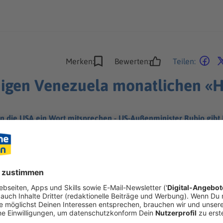
Merken:
Bewerten:
Teilen:
igen Venezuela monatlichen «H
die USA ein Wort mitsprechen - US-Außenminister Rubio gibt Ei