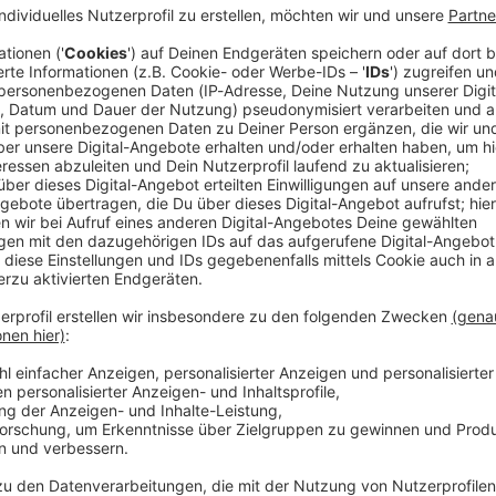
e Übergangsregierung hat US-Außenminister Marco
einen «Haushaltsplan» vorzulegen und diesen von den