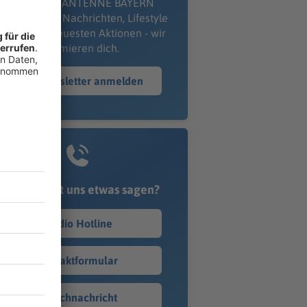
kostenlosen ANTENNE BAYERN
wsletter. Ob Nachrichten, Lifestyle
er unsere neuesten Aktionen - wir
informieren dich.
Zum Newsletter anmelden
Du möchtest uns etwas sagen?
Studio Hotline
Kontaktformular
Sprachnachricht