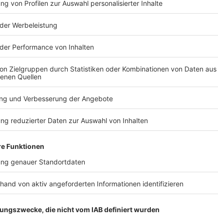
TERESSIEREN
Welt
Welt
US-Senat bestätigt Todd
Waldbrand 
Blanche als
Mehr als 2
Justizminister
evakuiert