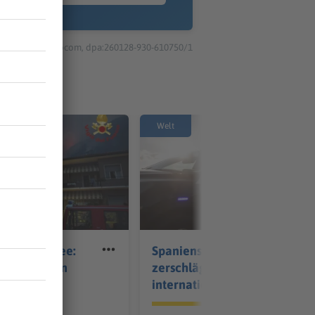
© dpa-infocom, dpa:260128-930-610750/1
Welt
am Gardasee:
Spaniens Polizei
00 Menschen
zerschlägt
internationale
Schlepperbande