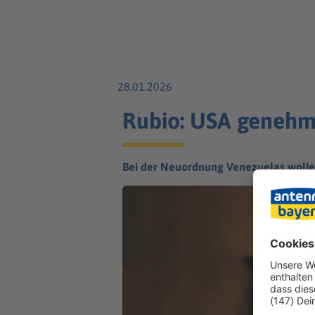
28.01.2026
Rubio: USA genehm
Bei der Neuordnung Venezuelas wollen 