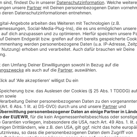
rung entscheide, wofür das Geld genutzt werden
i einer Anhörung vor einem Senatsausschuss.
 erheblichen Teil dieser Mittel für den direkten Kauf
 den Vereinigten Staaten zu verwenden», sagte der
Vorlage des Budgets handele es sich um einen
 längerfristig ausgelegt sei.
i einem Angriff auf Venezuela Staatschef Nicolás
 außer Landes gebracht. Seither befindet sich das
 politischer Umbrüche. US-Präsident Donald Trump
hfahren und verspricht sich - und der venezolanischen
em Sturz in Aussicht gestellt, übergangsweise die
ollen. Wie genau er sich das vorstellte, ließ Trump
V