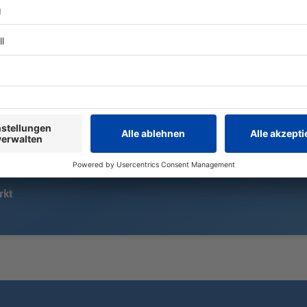
Die Personalie Blanche sorgt für
Am Westufer
einige Debatten, nun bestätigt der
See, wo derz
Senat den Trump-Vertrauten als
Deutsche Ur
Justizminister. Kritik gab es zuvor
Feuer. Die F
auch aus den eigenen Reihen.
Großaufgebot
sind auch To
rkt