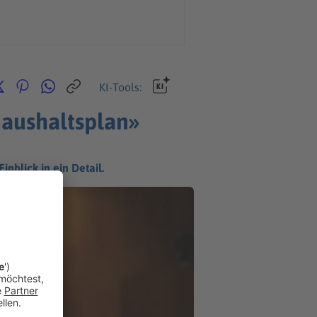
KI-Tools:
aushaltsplan»
nblick in ein Detail.