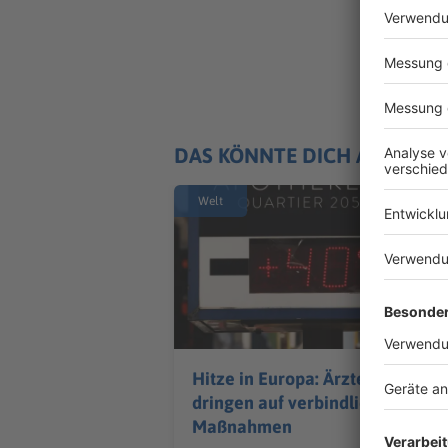
DAS KÖNNTE DICH AUCH IN
Welt
Hitze in Europa: Ärzte
dringen auf verbindliche
Maßnahmen