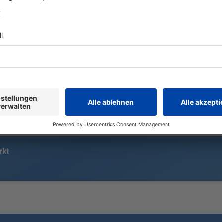
Der Fund einer Drohne mit
Immer mehr
Sprengvorrichtung am Flughafen
Opfer von Be
Leipzig/Halle wirft Fragen zur
Polizisten a
Sicherheit kritischer Infrastruktur
meldet eine
auf. Luftverkehrsexperte Hartmut
und Fällen.
Fricke sieht dringenden
Handlungsbedarf.
rkt