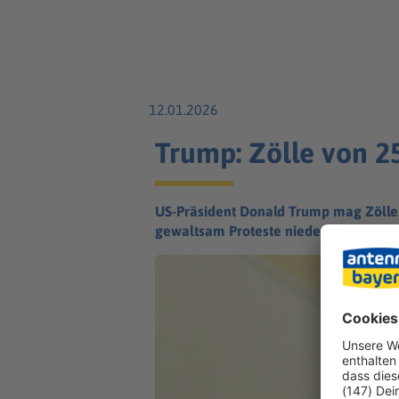
12.01.2026
Trump: Zölle von 25
US-Präsident Donald Trump mag Zölle a
gewaltsam Proteste niederschlagen lä