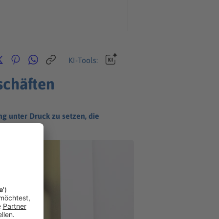
KI-Tools:
schäften
g unter Druck zu setzen, die