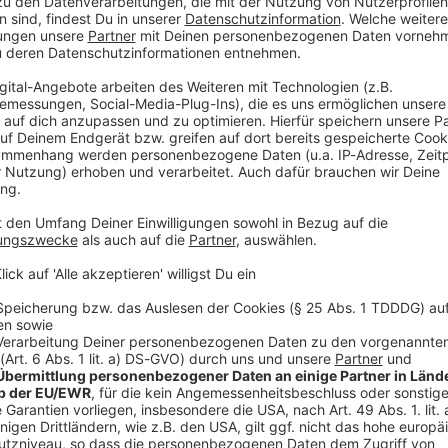
dent Donald Trump auf der Online-Plattform Truth
rei Sätzen wurde zunächst nicht klar, was genau die
n machen» umfasst. Zu den wichtigsten
blik, die von den USA und der EU mit weitreichenden
nderem Indien, China und die Türkei.
-Präsident zu solchen «indirekten» Zöllen greift. Trump
on bis zu 50 Prozent auf Waren aus Indien im
Erdöls durch das Land verhängt. Zusätzliche Zölle
 Handelskonflikt zwischen Peking und Washington
en.
ren Iranerinnen und Iraner gegen das autoritäre
ublik. Die durch eine Wirtschaftskrise ausgelösten
 landesweite Dimension angenommen. In Städten kam
chweren Unruhen. Der Sicherheitsapparat reagiert mit
n sind nach Angaben von Aktivisten bereits getötet