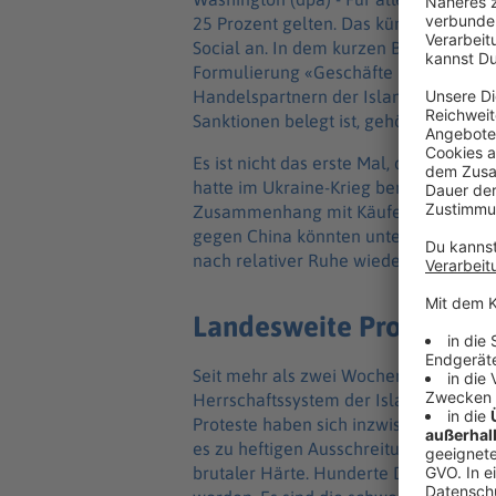
25 Prozent gelten. Das kündigte Präsi
Social an. In dem kurzen Beitrag mit d
Formulierung «Geschäfte mit dem Ira
Handelspartnern der Islamischen Repu
Sanktionen belegt ist, gehören unter a
Es ist nicht das erste Mal, dass der US
hatte im Ukraine-Krieg bereits Zölle v
Zusammenhang mit Käufen russischem 
gegen China könnten unterdessen den
nach relativer Ruhe wieder aufbausch
Landesweite Proteste
Seit mehr als zwei Wochen demonstrie
Herrschaftssystem der Islamischen Rep
Proteste haben sich inzwischen eine
es zu heftigen Ausschreitungen und s
brutaler Härte. Hunderte Demonstrante