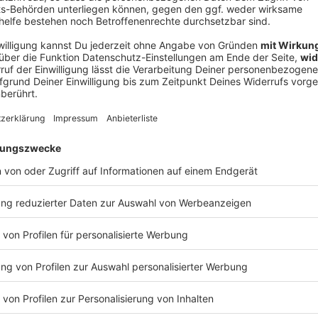
e im Iran seit Jahren.
V
lich den Rücken gestärkt und die iranische
Ne
Am Wochenende sagte er vor Journalisten, dass die
od
e.