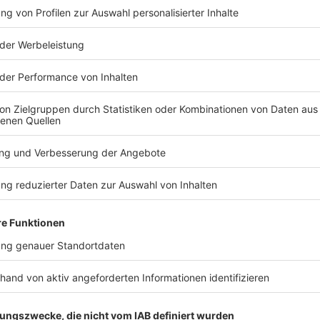
TERESSIEREN
Welt
Welt
Experte sieht neue
Schaden du
Bedrohung durch
Polizisten s
bewaffnete Drohnen
gestiegen