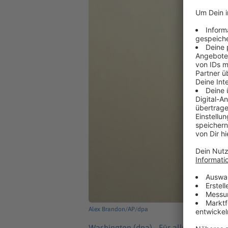
Alex Brandon/AP/dpa
Washington (dpa) -
Für alle Länder, d