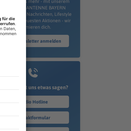
erpass' nichts mehr - mit unserem
kostenlosen ANTENNE BAYERN
wsletter. Ob Nachrichten, Lifestyle
er unsere neuesten Aktionen - wir
informieren dich.
Zum Newsletter anmelden
Du möchtest uns etwas sagen?
Studio Hotline
Kontaktformular