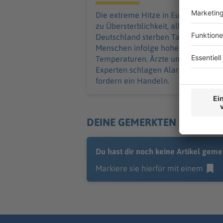
Die extreme Hitze in Europa führt
zu Übersterblichkeit, allein in
Deutschland sterben Tausende
Menschen infolge hoher
Temperaturen. Ärzte und andere
Experten schlagen Alarm - und
fordern ein Handeln.
DEINE GEMERKTEN ARTIKEL
Du hast dir noch keine Artikel geme
Markiere sie hierfür mit einem