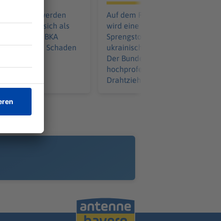
 Menschen werden
Auf dem Flughafen Leipzig/Hall
trügern, die sich als
wird eine Drohne bestückt mit
usgeben. Das BKA
Sprengstoff entdeckt. Nahe eine
n Anstieg von Schaden
ukrainischen Transportmaschine
Der Bundesinnenminister sieht
hochprofessionelle Täter als
Drahtzieher.