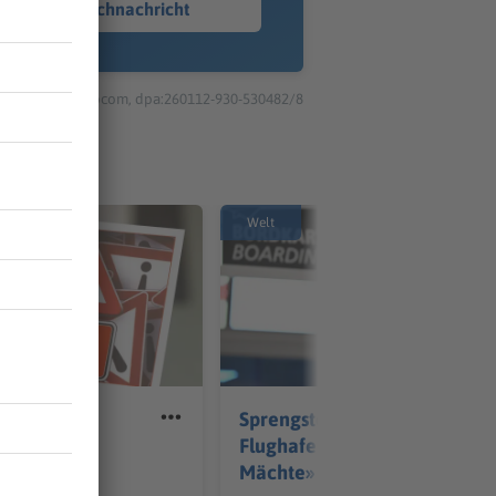
Sprachnachricht
© dpa-infocom, dpa:260112-930-530482/8
Welt
rch falsche
Sprengstoff-Drohne am
tark
Flughafen: «Fremde
Mächte» am Werk?