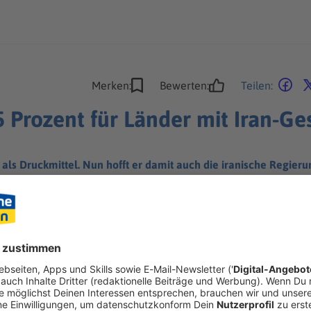
Merken:
Bewerten:
Teilen:
 Prozent für Länder mit Iran-Ge
ls Druckmittel. Nun hofft er damit auch die iranische Regierun
sst.