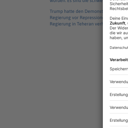
worden. Es sind die schwersten Protest
Trump hatte den Demonstranten öffent
Regierung vor Repressionen gewarnt. 
Regierung in Teheran verhandeln woll