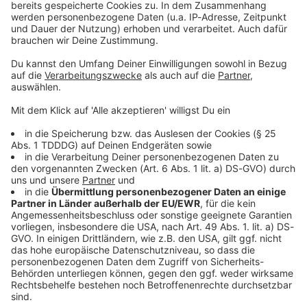
Sprachnachricht
© dpa-infocom, dpa:260126-930-597800/1
DAS KÖNNTE DICH AUCH INTERESSIEREN
Welt