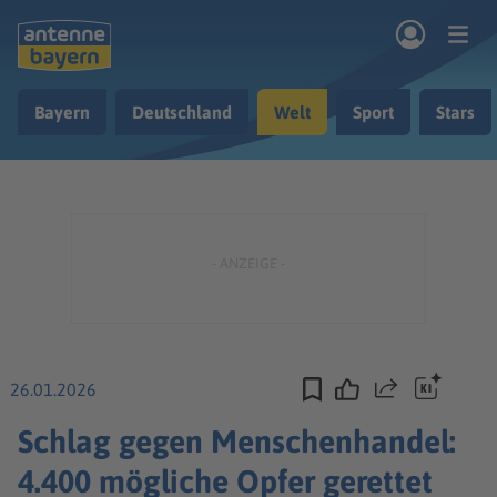
Zum Hauptinhalt springen
Bayern
Deutschland
Welt
Sport
Stars
rogramm
Musik & Radio
Podcasts
Nachrichten
Ratgeber
Kontakt
26.01.2026
Teilen
Schlag gegen Menschenhandel:
4.400 mögliche Opfer gerettet