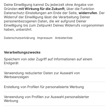
Spanien und Italien kontrollieren Einreisen
gegenseitig
Italiens Regierung bleibt bei strikten Kontrollen,
Spanien zieht nach. Wie die beiden Länder ihren Streit
über Migration und Grenzpolitik austragen. Und wer
darunter leidet.
DEINE GEMERKTEN ARTIKEL
Du hast dir noch keine Artikel gemerkt
Markiere sie hierfür mit einem