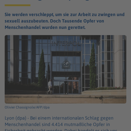
Sie werden verschleppt, um sie zur Arbeit zu zwingen und
sexuell auszubeuten. Doch Tausende Opfer von
Menschenhandel wurden nun gerettet.
Olivier Chassignole/AFP/dpa
Lyon (dpa) -
Bei einem internationalen Schlag gegen
Menschenhandel sind 4.414 mutmaßliche Opfer in
Sicherheit gebracht worden. Dabei handelt es sich vor