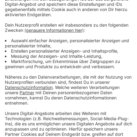
bleiben!
Verpass' nichts mehr - mit unserem kostenlosen
ANTENNE BAYERN Newsletter. Ob Nachrichten,
Lifestyle oder unsere neuesten Aktionen - wir
informieren dich.
Zum Newsletter anmelden
Du möchtest uns etwas sagen?
Studio Hotline
Kontaktformular