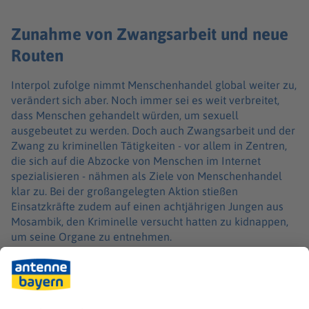
Zunahme von Zwangsarbeit und neue
Routen
Interpol zufolge nimmt Menschenhandel global weiter zu,
verändert sich aber. Noch immer sei es weit verbreitet,
dass Menschen gehandelt würden, um sexuell
ausgebeutet zu werden. Doch auch Zwangsarbeit und der
Zwang zu kriminellen Tätigkeiten - vor allem in Zentren,
die sich auf die Abzocke von Menschen im Internet
spezialisieren - nähmen als Ziele von Menschenhandel
klar zu. Bei der großangelegten Aktion stießen
Einsatzkräfte zudem auf einen achtjährigen Jungen aus
Mosambik, den Kriminelle versucht hatten zu kidnappen,
um seine Organe zu entnehmen.
Auch geografisch beobachten die Fachleute
Veränderungen. Während früher viele Menschen aus
afrikanischen Ländern ins Ausland geschmuggelt wurden,
sehe man nun auch asiatische und südamerikanische