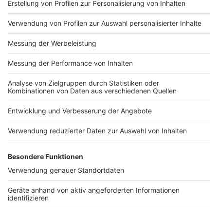
Impressum
Newsletter
Nutzungsbedingungen
Kontakt
Jobs
Studio-Hotline
Presse
Verkehrs-Hotline
Werben
Archiv
ANTENNE BAYERN GROUP
Stiftung ANTENNE BAYERN
hilft