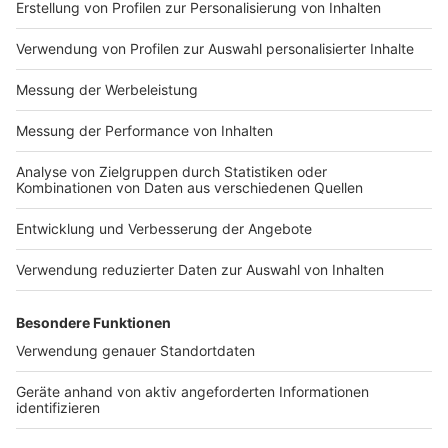
Impressum
Newsletter
Nutzungsbedingungen
Kontakt
Jobs
Studio-Hotline
Presse
Verkehrs-Hotline
Werben
Archiv
ANTENNE BAYERN GROUP
Stiftung ANTENNE BAYERN
hilft