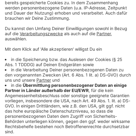
Sprachnachricht
© dpa-infocom, dpa:260108-930-515575/3
DAS KÖNNTE DICH AUCH INTERESSIEREN
Welt