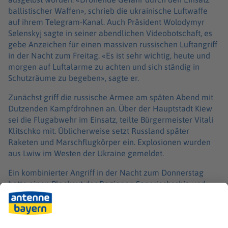
ballistischer Waffen», schrieb die ukrainische Luftwaffe
auf ihrem Telegram-Kanal. Auch Präsident Wolodymyr
Selenskyj sagte in seiner abendlichen Videobotschaft, es
gebe Anzeichen für einen massiven russischen Luftangriff
in der Nacht zum Freitag. «Es ist sehr wichtig, heute und
morgen auf Luftalarme zu achten und sich ständig in
Schutzräume zu begeben», sagte er.
Zunächst griff die russische Armee am späten Abend mit
Dutzenden Kampfdrohnen an. Über der Hauptstadt Kiew
sei die Flugabwehr im Einsatz, teilte Bürgermeister Vitali
Klitschko mit. Üblicherweise setzt Russland später
Raketen und Marschflugkörper ein. Explosionen wurden
aus Lwiw im Westen der Ukraine gemeldet.
Ein kombinierter Angriff in der Nacht zum Donnerstag
hatte einen Blackout der Regionen Saporischschja und
Dnipropetrowsk im Süden verursacht. In der Stadt Dnipro
waren Hunderttausende Verbraucher den ganzen Tag
über ohne Strom. Zugleich hat das ukrainische