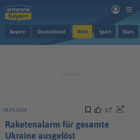
Zum Hauptinhalt springen
Bayern
Deutschland
Welt
Sport
Stars
rogramm
Musik & Radio
Podcasts
Nachrichten
Ratgeber
Kontakt
08.01.2026
Teilen
Raketenalarm für gesamte
Ukraine ausgelöst