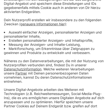
bleiben!
Verpass' nichts mehr - mit unserem kostenlosen
ANTENNE BAYERN Newsletter. Ob Nachrichten,
Lifestyle oder unsere neuesten Aktionen - wir
informieren dich.
Zum Newsletter anmelden
Du möchtest uns etwas sagen?
Studio Hotline
Kontaktformular