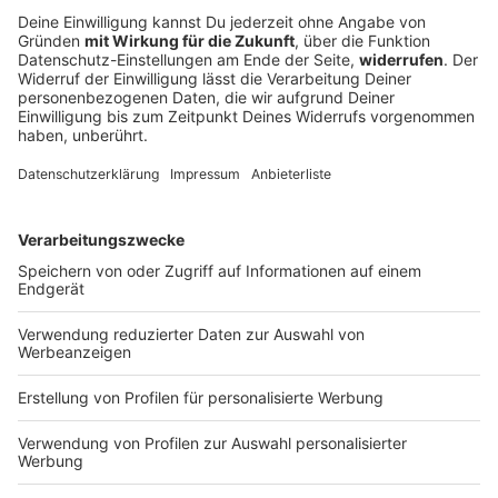
Schweinestall in Flammen – über 1.000 Tiere
tot
Landwirte liefern mit Traktoren Wasser, Einsatzkräfte
reißen Wände ein – doch für zahlreiche Schweine
kommt jede Hilfe zu spät. Die Feuerwehr kämpft über
Stunden gegen die Flammen an.
DEINE GEMERKTEN ARTIKEL
Du hast dir noch keine Artikel gemerkt
Markiere sie hierfür mit einem