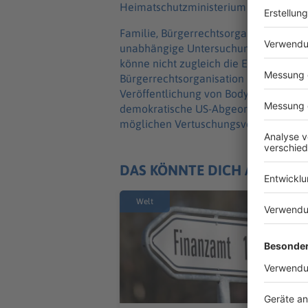
Heimatschutzministerium noch ICE hätt
Familie, Bürgerrechtsorganisationen u
unabhängige Untersuchung des Einsat
könne nicht zugleich die Ermittlungen
Bürgerrechtsorganisation LULAC, Rom
Veröffentlichung von Bodycam-Aufnah
demokratische US-Abgeordnete aus Tex
möglichen Vertuschungsversuch auszu
DAS KÖNNTE DICH AUCH IN
Welt