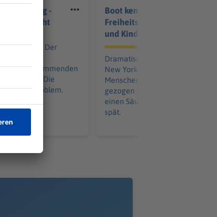
 am Sonntag -
Boot kentert nahe
lung in Sicht
Freiheitsstatue - Frau
und Kind sterben
nd schwitzt: Der
 warnt vor
Dramatische Rettungsaktion im
ung. In der kommenden
New Yorker Hafen: Zwölf
s so weiter. Die
Menschen werden aus dem Was
bleibt ein Problem.
gezogen – doch für eine Frau un
einen Säugling kommt jede Hilf
spät.