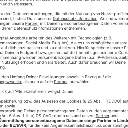
urz vor dem Erhalt einer Arbeitserlaubnis. Sein Vater
seit 35 Jahren Häuser in der Region gebaut habe, um
 seinen Arbeitern «den amerikanischen Traum zu
uf einer Pressekonferenz. Eine kriminelle
ehabt.
 bei einem Einsatz der umstrittenen ICE-Beamten in
rstellung des Heimatschutzministeriums hatte sich
widersetzt, mit seinem Auto ein Einsatzfahrzeug
einen Beamten mit seinem Fahrzeug zu erfassen.
ossen. Die Angaben der Behörden lassen sich bislang