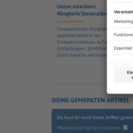
Union attackiert
Klingbeils Steuerpläne
Finanzminister Klingbeil bringt die
geplante Reform der
Einkommensteuer auf den Weg.
Entlastungen: 10 Milliarden Euro.
Doch manche vermissen etwas.
DEINE GEMERKTEN ARTIKEL
Du hast dir noch keine Artikel geme
Markiere sie hierfür mit einem