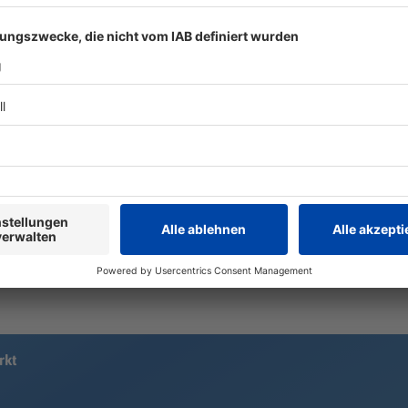
Fußgänger stirbt nach
Hitzealarm
Schlägen - Fahnder
keine Abküh
suchen Autofahrer
Süddeutschla
Wetterdienst
In Bremen eskaliert ein Streit
Hitzebelast
zwischen einem Autofahrer und
Woche geht e
einem Fußgänger. Der Fahrer steigt
Trockenheit 
aus und schlägt zu. Wenig später
stirbt das 56-jährige Opfer. Die
Fahndung nach dem Täter läuft.
rkt