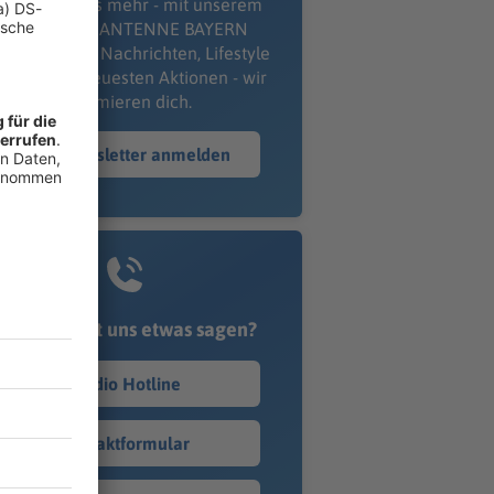
erpass' nichts mehr - mit unserem
kostenlosen ANTENNE BAYERN
wsletter. Ob Nachrichten, Lifestyle
er unsere neuesten Aktionen - wir
informieren dich.
Zum Newsletter anmelden
Du möchtest uns etwas sagen?
Studio Hotline
Kontaktformular