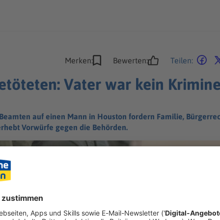
Merken:
Bewerten:
Teilen:
töteten: Vater war kein Krimine
Beamten auf einen Mann in Houston fordern Familie, Bürgerrec
erhebt Vorwürfe gegen die Behörden.