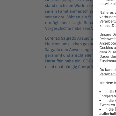
stand nach den Worten seines Sohnes k
sei ein Familienmensch gewesen, der 
seinen drei Söhnen ein Studium sowie
ermöglichen», sagte Ronaldo Salgado a
Vorgeschichte habe sein Vater nicht g
Lorenzo Salgado Araujo war am Vortag
Houston ums Leben gekommen. Nach Da
Salgado den Anweisungen der Beamten 
gerammt und anschließend versucht, 
Daraufhin habe ein ICE-Beamter gesch
nicht unabhängig überprüfen.