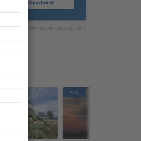
Sprachnachricht
© dpa-infocom, dpa:260708-930-355929/1
Welt