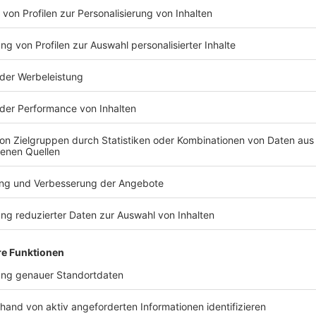
en sich bislang direkt bei der Familie gemeldet.
nd demokratische Politiker verlangen eine
zes. Die Behörde, deren Beamte geschossen hätten,
 durchführen, sagte der Chef der
an Palomares. Dabei geht es auch um die
men sowie sämtlicher weiterer Beweise. Der
as, Al Green, sprach von der Notwendigkeit, einen
schließen.
TERESSIEREN
Welt
Welt