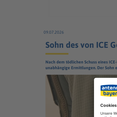
09.07.2026
Sohn des von ICE Ge
Nach dem tödlichen Schuss eines ICE-
unabhängige Ermittlungen. Der Sohn 