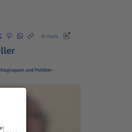
KI-Tools:
ller
htsgruppen und Politiker