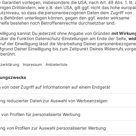
V
Ne
od
 denen Gutes widerfährt, die hart
ich bei einer Kontrolle der Einwanderungsbehörde
ätten sich die Beamten eindeutig als solche zu
 und kooperiert. Sein Vater habe bei dem Einsatz
r ihm unbekannten Fahrzeugen geflohen, sagte er. «Er
ährt, die hart arbeiten.»
ber Berichte in sozialen Medien vom Tod seines
 oder dem Krankenhaus, in dem er verzweifelt nach
eiteten Video, in dem ein Mann auf dem Boden liege,
nen Vater an seiner Stimme erkannt. Weder das