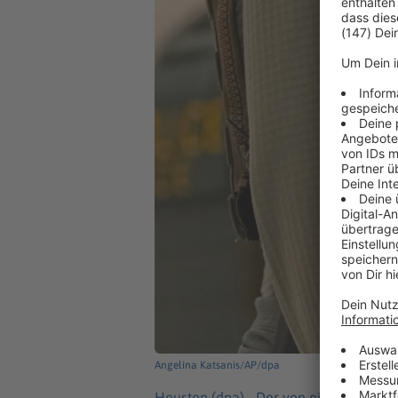
Angelina Katsanis/AP/dpa
Houston (dpa) -
Der von einem Beamte