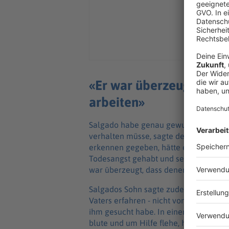
«Er war überzeugt, dass
arbeiten»
Salgado habe genau gewusst, wie er s
verhalten müsse, sagte dessen Sohn. H
erkennen gegeben, hätte er angehalten
Todesangst gehabt und sei deshalb vo
war überzeugt, dass denen Gutes widerf
Salgados Sohn sagte zudem, er habe ü
Vaters erfahren - nicht von Behörden
ihm gesucht habe. In einem dort verbr
blute und um Hilfe flehe, habe er sei