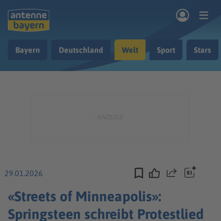
Zum Hauptinhalt springen
Bayern
Deutschland
Welt
Sport
Stars
rogramm
Musik & Radio
Podcasts
Nachrichten
Ratgeber
Kontakt
29.01.2026
Teilen
«Streets of Minneapolis»:
Springsteen schreibt Protestlied