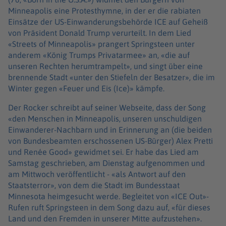
Minneapolis eine Protesthymne, in der er die rabiaten
Einsätze der US-Einwanderungsbehörde ICE auf Geheiß
von Präsident Donald Trump verurteilt. In dem Lied
«Streets of Minneapolis» prangert Springsteen unter
anderem «König Trumps Privatarmee» an, «die auf
unseren Rechten herumtrampelt», und singt über eine
brennende Stadt «unter den Stiefeln der Besatzer», die im
Winter gegen «Feuer und Eis (Ice)» kämpfe.
Der Rocker schreibt auf seiner Webseite, dass der Song
«den Menschen in Minneapolis, unseren unschuldigen
Einwanderer-Nachbarn und in Erinnerung an (die beiden
von Bundesbeamten erschossenen US-Bürger) Alex Pretti
und Renée Good» gewidmet sei. Er habe das Lied am
Samstag geschrieben, am Dienstag aufgenommen und
am Mittwoch veröffentlicht - «als Antwort auf den
Staatsterror», von dem die Stadt im Bundesstaat
Minnesota heimgesucht werde. Begleitet von «ICE Out»-
Rufen ruft Springsteen in dem Song dazu auf, «für dieses
Land und den Fremden in unserer Mitte aufzustehen».