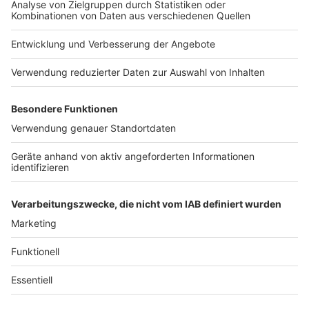
Jobs
Studio-Hotline
Presse
Verkehrs-Hotline
Werben
Archiv
ANTENNE BAYERN GROUP
Stiftung ANTENNE BAYERN
hilft
Teilnahmebedingungen
Grounding Page ANTENNE
BAYERN
Datenschutz­erklärung