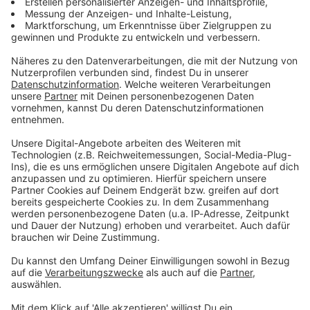
Du möchtest uns etwas sagen?
Studio Hotline
Kontaktformular
Sprachnachricht
© dpa-infocom, dpa:260129-930-611463/1
DAS KÖNNTE DICH AUCH INTERESSIEREN