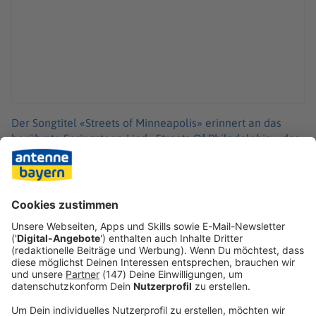
Der Songtitel «Streets of Minneapolis» erinnert an das
berühmte Springsteen-Lied «Streets Of Philadelphia», das
der Rocker für das Filmdrama «Philadelphia» (1993) über
die Aidskrise geschrieben hatte. Der Musiker gewann
damit mehrere Preise, darunter den Oscar für den besten
Original-Song.