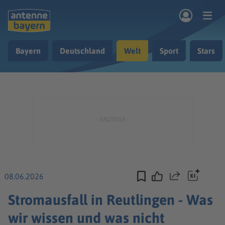
Zum Hauptinhalt springen
Bayern
Deutschland
Welt
Sport
Stars
rogramm
Musik & Radio
Podcasts
Nachrichten
Ratgeber
Kontakt
08.06.2026
Teilen
Stromausfall in Reutlingen - Was
wir wissen und was nicht