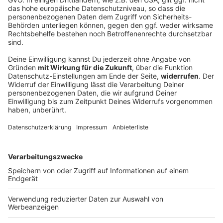
Wasserarme Donau wird zur
Asservatenkammer der Geschichte
Der Rekord-Tiefstand des großen europäischen
Stroms legt Relikte aus verschiedenen Epochen frei.
Darunter sind Kriegswracks, Minen und sogar
Mammutknochen. Was uns das über die Region
erzählt.
DEINE GEMERKTEN ARTIKEL
Du hast dir noch keine Artikel gemerkt
Markiere sie hierfür mit einem