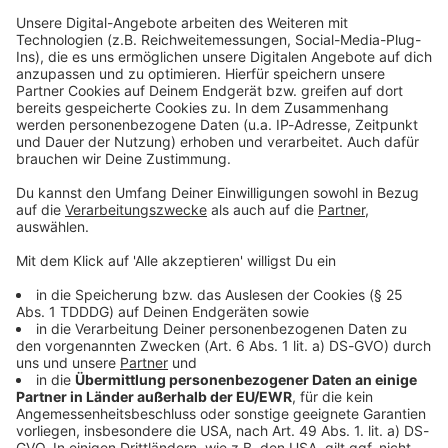
Studio Hotline
Kontaktformular
Sprachnachricht
© dpa-infocom, dpa:260608-930-190034/6
DAS KÖNNTE DICH AUCH INTERESSIEREN
Welt