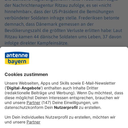
der Nachrichtenagentur Ritzau zufolge, es sei «nicht
hinnehmbar», dass der US-Präsident die Bemühungen
verbündeter Soldaten infrage stelle. Frederiksen betonte
demnach, dass Dänemark gemessen an der
Bevölkerungszahl die größten Verluste erlitten habe: Laut
Ritzau kamen 44 dänische Soldaten ums Leben, 37 davon
infolge direkter Kampfeinsätze.
Polens Präsident Karol Nawrocki schrieb auf der Plattform
X, es bestehe kein Zweifel daran, dass polnische Soldaten
Helden seien. 44 Polen seien in Afghanistan gefallen, 43
Soldaten und ein Zivilist.