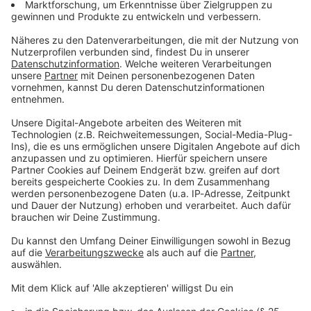
Du möchtest uns etwas sagen?
Studio Hotline
Kontaktformular
Sprachnachricht
© dpa-infocom, dpa:260125-930-592220/3
DAS KÖNNTE DICH AUCH INTERESSIEREN