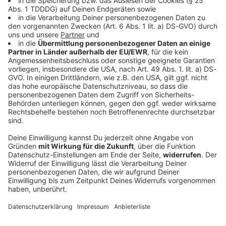
Welt
Hitzealarm am Sonntag: Wo es wieder heiß
wird
Süddeutschland schwitzt: Der Wetterdienst warnt vor
Hitzebelastung. Wer jetzt draußen unterwegs ist,
sollte aufpassen.