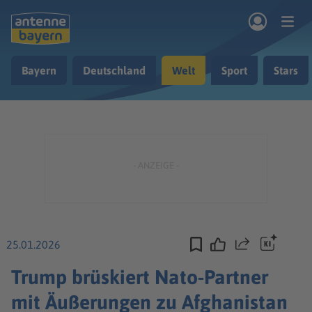
Zum Hauptinhalt springen
Bayern
Deutschland
Welt
Sport
Stars
rogramm
Musik & Radio
Podcasts
Nachrichten
Ratgeber
Kontakt
25.01.2026
Teilen
Trump brüskiert Nato-Partner
mit Äußerungen zu Afghanistan