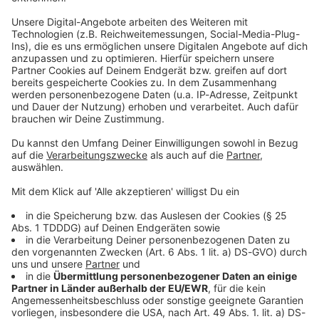
Studio Hotline
Kontaktformular
Sprachnachricht
© dpa-infocom, dpa:260118-930-561776/3
DAS KÖNNTE DICH AUCH INTERESSIEREN
Welt