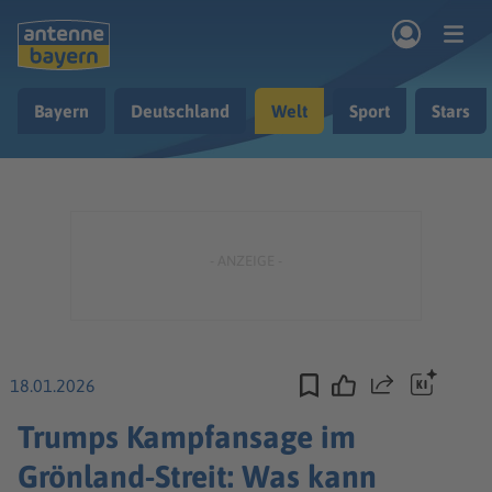
Zum Hauptinhalt springen
Bayern
Deutschland
Welt
Sport
Stars
rogramm
Musik & Radio
Podcasts
Nachrichten
Ratgeber
Kontakt
18.01.2026
Teilen
Trumps Kampfansage im
Grönland-Streit: Was kann