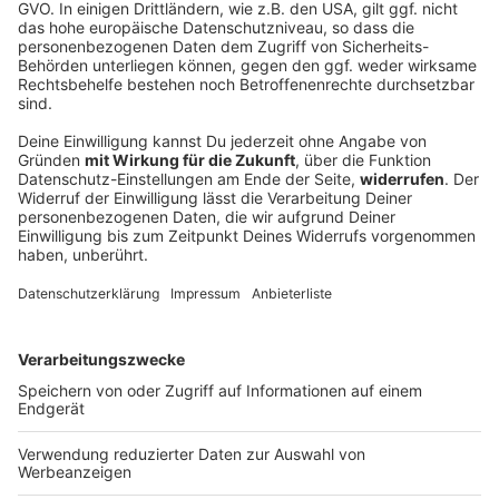
Influencerin Sydney Towle mit 26 an Krebs
gestorben
Eigentlich veröffentlichte Sydney Towle Surf- und
Tanzvideos in den sozialen Medien. Doch dann wurde
bei ihr Krebs diagnostiziert - und die Influencerin
dokumentierte ihren Kampf dagegen.
DEINE GEMERKTEN ARTIKEL
Du hast dir noch keine Artikel gemerkt
Markiere sie hierfür mit einem