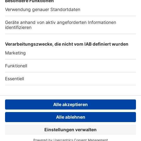
Archiv
ANTENNE BAYERN GROUP
Stiftung ANTENNE BAYERN
hilft
Teilnahmebedingungen
Grounding Page ANTENNE
BAYERN
Datenschutz­erklärung
Cookie- und Drittanbieter-
einstellungen
Persönliche Datenkontrolle
ANTENNE BAYERN Live
Djo – End Of Beginning