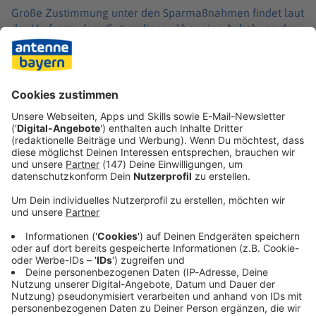
Große Zustimmung unter den Sparmaßnahmen findet laut
der Umfrage, dass Gutverdiener über eine Anhebung der
Bemessungsgrenze auf einen größeren Einkommensteil
Beiträge zahlen sollen. Mehrheitlich positiv kommt auch
an, dass homöopathische Mittel nicht mehr von den
Kassen bezahlt werden sollen. Klar abgelehnt wird etwa
eine Anhebung der Zuzahlungen für Medikamente.