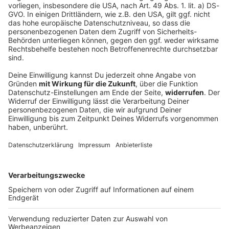
Sprengstoff-Drohne in Leipzig: Semtex im
Spiel
Nach dem Drohnenfund am Flughafen Leipzig/Halle
laufen die Ermittlungen auf Hochtouren. Noch ist
vieles unklar. Klar ist hingegen: Der Mann, der die
Drohne entdeckte, hatte großes Glück.
DEINE GEMERKTEN ARTIKEL
Du hast dir noch keine Artikel gemerkt