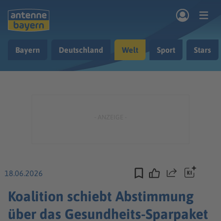
Zum Hauptinhalt springen
Bayern
Deutschland
Welt
Sport
Stars
rogramm
Musik & Radio
Podcasts
Nachrichten
Ratgeber
Kontakt
18.06.2026
Teilen
Koalition schiebt Abstimmung
über das Gesundheits-Sparpaket