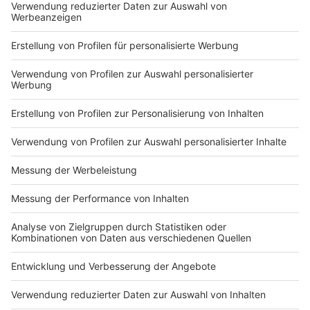
Du hast dir noch keine Artikel gemerkt
Markiere sie hierfür mit einem
Impressum
Newsletter
Nutzungsbedingungen
Kontakt
Jobs
Studio-Hotline
Presse
Verkehrs-Hotline
Werben