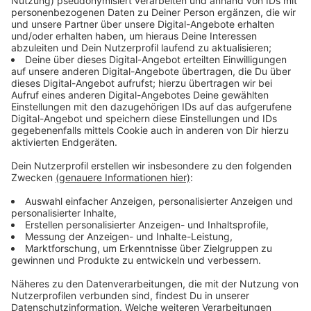
Immer auf dem Laufenden
bleiben!
Verpass' nichts mehr - mit unserem kostenlosen
ANTENNE BAYERN Newsletter. Ob Nachrichten,
Lifestyle oder unsere neuesten Aktionen - wir
informieren dich.
Zum Newsletter anmelden