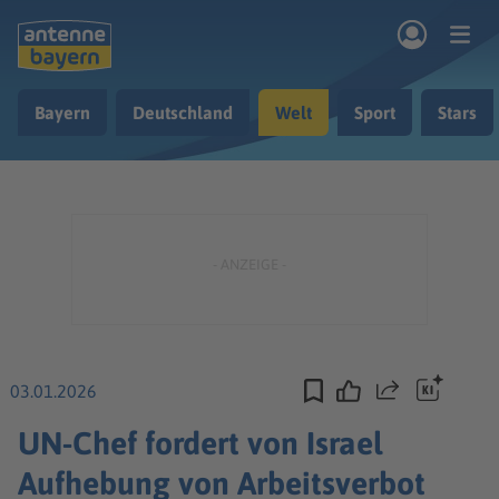
Zum Hauptinhalt springen
Bayern
Deutschland
Welt
Sport
Stars
rogramm
Musik & Radio
Podcasts
Nachrichten
Ratgeber
Kontakt
03.01.2026
Teilen
UN-Chef fordert von Israel
Aufhebung von Arbeitsverbot