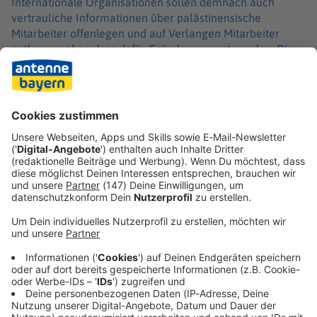
Internationale Organisationen sollen demnach auch
vertrauliche Informationen über palästinensische
Mitarbeiter offenlegen und auf Verlangen Mitarbeiter
entlassen, ohne dass dafür Gründe genannt werden. Die
Beteiligung einer Konfliktpartei an der
Personalüberprüfung wird als Verstoß gegen humanitäre
Grundsätze wie Neutralität und Unabhängigkeit bewertet.
Angebote zur Überprüfung durch neutrale Stellen seien
bislang abgelehnt worden.