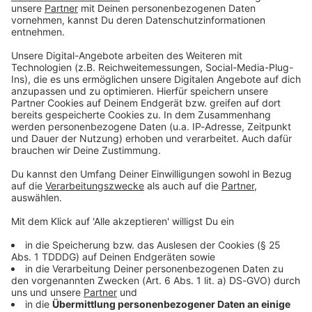
Du möchtest uns etwas sagen?
Studio Hotline
Kontaktformular
Sprachnachricht
© dpa-infocom, dpa:260103-930-492172/1
DAS KÖNNTE DICH AUCH INTERESSIEREN
Welt