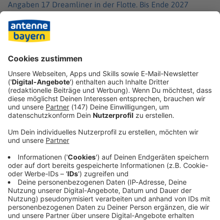
Angaben 17 Dreamliner in der Flotte. Bis Ende 2027
sollten es 29 werden. In der Vermarktung versprach die
Lufthansa «ein einzigartiges Reiseerlebnis».
Nach Angaben des Flughafenbetreibers Fraport hat der
Vorfall keine größeren Auswirkungen auf den Flugverkehr.