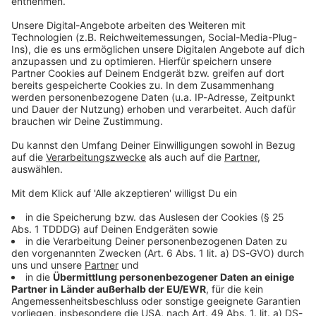
Studio Hotline
Kontaktformular
Sprachnachricht
© dpa-infocom, dpa:260604-930-173307/6
DAS KÖNNTE DICH AUCH INTERESSIEREN
Welt