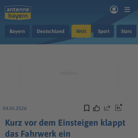
Zum Hauptinhalt springen
Bayern
Deutschland
Welt
Sport
Stars
rogramm
Musik & Radio
Podcasts
Nachrichten
Ratgeber
Kontakt
04.06.2026
Teilen
Kurz vor dem Einsteigen klappt
das Fahrwerk ein