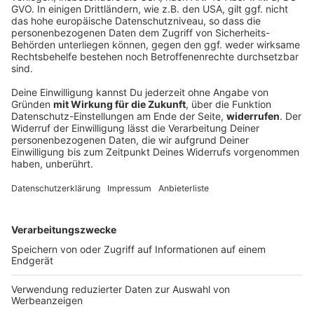
Influencer in Mexiko während Livestreaming
getötet
Ein TikToker wird im gefährlichen Bundesstaat Sinaloa
erschossen. Die Ermittler prüfen, ob Drogenkartelle
hinter der Tat stehen.
DEINE GEMERKTEN ARTIKEL
Du hast dir noch keine Artikel gemerkt
Markiere sie hierfür mit einem