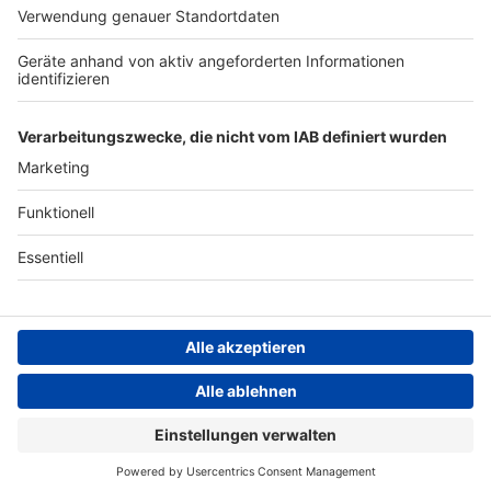
ANTENNE BAYERN GROUP
Stiftung ANTENNE BAYERN
hilft
Teilnahmebedingungen
Grounding Page ANTENNE
BAYERN
Datenschutz­erklärung
Cookie- und Drittanbieter-
einstellungen
Persönliche Datenkontrolle
ANTENNE BAYERN Live
Kato feat. Jon – Turn The Lights Off