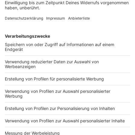
Im vorigen Jahr zeigte Kanzler Merz nach den
Drohnensichtungen an deutschen Flughäfen auf
Russland. Nach dem Fund einer Drohne mit
Sprengstoff am Flughafen Leipzig/Halle ist diesmal
einiges anders.
DEINE GEMERKTEN ARTIKEL
Du hast dir noch keine Artikel gemerkt
Markiere sie hierfür mit einem