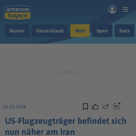
Zum Hauptinhalt springen
Bayern
Deutschland
Welt
Sport
Stars
rogramm
Musik & Radio
Podcasts
Nachrichten
Ratgeber
Kontakt
26.01.2026
Teilen
US-Flugzeugträger befindet sich
nun näher am Iran