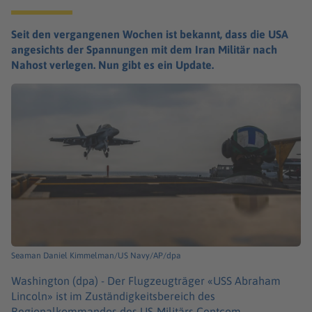
Seit den vergangenen Wochen ist bekannt, dass die USA
angesichts der Spannungen mit dem Iran Militär nach
Nahost verlegen. Nun gibt es ein Update.
Seaman Daniel Kimmelman/US Navy/AP/dpa
Washington (dpa) -
Der Flugzeugträger «USS Abraham
Lincoln» ist im Zuständigkeitsbereich des
Regionalkommandos des US-Militärs Centcom