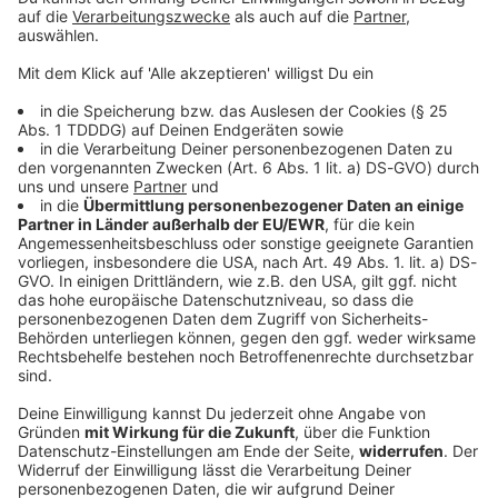
© dpa-infocom, dpa:260126-930-600488/2
DAS KÖNNTE DICH AUCH INTERESSIEREN
Welt
Drohne mit Sprengstoff am Flughafen - War
es Russland?