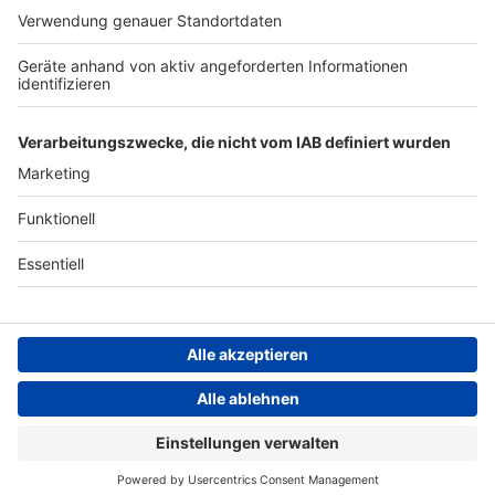
ANTENNE BAYERN GROUP
Stiftung ANTENNE BAYERN
hilft
Teilnahmebedingungen
Grounding Page ANTENNE
BAYERN
Datenschutz­erklärung
Cookie- und Drittanbieter-
einstellungen
Persönliche Datenkontrolle
ANTENNE BAYERN Live
Michael Patrick Kelly – Wonders