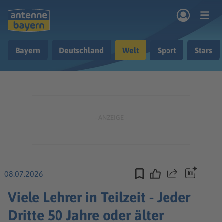
Zum Hauptinhalt springen
Bayern
Deutschland
Welt
Sport
Stars
rogramm
Musik & Radio
Podcasts
Nachrichten
Ratgeber
Kontakt
08.07.2026
Teilen
Viele Lehrer in Teilzeit - Jeder
Dritte 50 Jahre oder älter