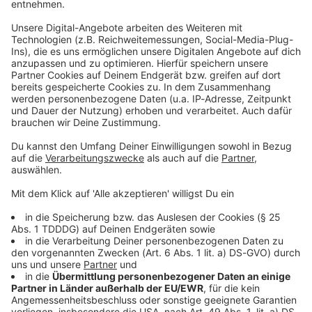
Studio Hotline
Kontaktformular
Sprachnachricht
© dpa-infocom, dpa:260708-930-351399/1
DAS KÖNNTE DICH AUCH INTERESSIEREN
Welt