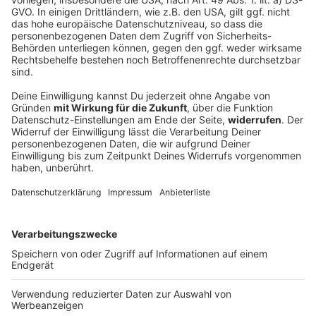
Familiennachzug: SPD kritisiert Regelung als
zu streng
Vor einem Jahr setzte die Regierung ein Stoppsignal
an Menschen, die zu einem Angehörigen mit
eingeschränktem Schutzstatus in Deutschland
nachziehen wollen. Nun gibt es Kritik vom
Koalitionspartner.
DEINE GEMERKTEN ARTIKEL
Du hast dir noch keine Artikel gemerkt
Markiere sie hierfür mit einem