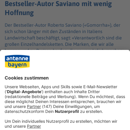
Bestseller-Autor Saviano mit wenig
Hoffnung
Der Bestseller-Autor Roberto Saviano («Gomorrha»), der
sich schon länger mit den Zuständen in Italiens
Landwirtschaft beschäftigt, sagt: «Verantwortlich sind die
großen Einzelhandelsketten. Die Marken, die wir alle
kennen und zu Preisen kaufen, die es unmöglich machen,
einen angemessenen Lohn zu bezahlen.» So funktioniere
das System seit vielen Jahren, sagte Saviano der
Tageszeitung «La Stampa». «Bis jemand stirbt. Dann wird
eine Kommission eingerichtet. Und dann wird es wieder
still.»