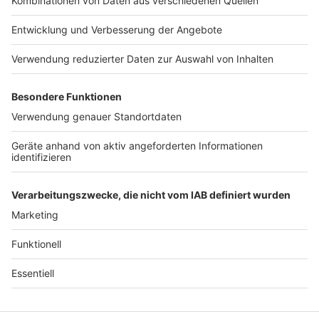
Jobs
Studio-Hotline
Presse
Verkehrs-Hotline
Werben
Archiv
ANTENNE BAYERN GROUP
Stiftung ANTENNE BAYERN
hilft
Teilnahmebedingungen
Grounding Page ANTENNE
BAYERN
Datenschutz­erklärung
Cookie- und Drittanbieter-