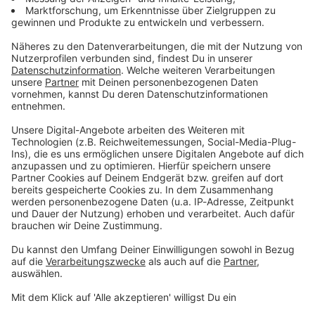
Du möchtest uns etwas sagen?
Studio Hotline
Kontaktformular
Sprachnachricht
© dpa-infocom, dpa:260603-930-166919/2
DAS KÖNNTE DICH AUCH INTERESSIEREN