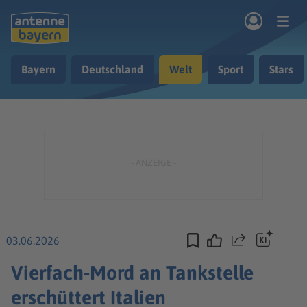
Zum Hauptinhalt springen
Bayern
Deutschland
Welt
Sport
Stars
rogramm
Musik & Radio
Podcasts
Nachrichten
Ratgeber
Kontakt
03.06.2026
Teilen
Vierfach-Mord an Tankstelle
erschüttert Italien