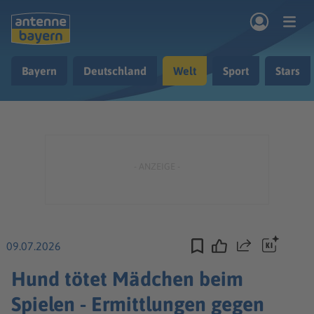
Zum Hauptinhalt springen
Bayern
Deutschland
Welt
Sport
Stars
rogramm
Musik & Radio
Podcasts
Nachrichten
Ratgeber
Kontakt
09.07.2026
Teilen
Hund tötet Mädchen beim
Spielen - Ermittlungen gegen