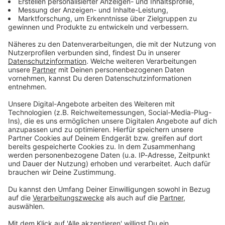
Zum Newsletter anmelden
Du möchtest uns etwas sagen?
Studio Hotline
Kontaktformular
Sprachnachricht
© dpa-infocom, dpa:260709-930-356512/12