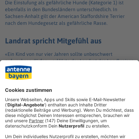
Die Einstufung als gefährliche Hunde (Kategorie 1) ist
ebenfalls in den Bundesländern unterschiedlich. In
Sachsen-Anhalt gilt der American Staffordshire Terrier
nach dem Hundegesetz als gefährliche Rasse.
Landrat spricht Mitgefühl aus
«Ein Kind von nur vier Jahren sollte unbeschwert
aufwachsen dürfen», erklärte der Landrat des Landkreises
Anhalt-Bitterfeld, Andy Grabner, nach dem Vorfall.
«Stattdessen hinterlässt diese unfassbare Tragödie eine
Lücke, die niemals geschlossen werden kann», so der
CDU-Politiker. Der Familie des Kindes sprach er sein
Mitgefühl aus. «Ruhe in Frieden, kleine Seele. Du wirst
nicht vergessen sein», erklärte der Politiker.