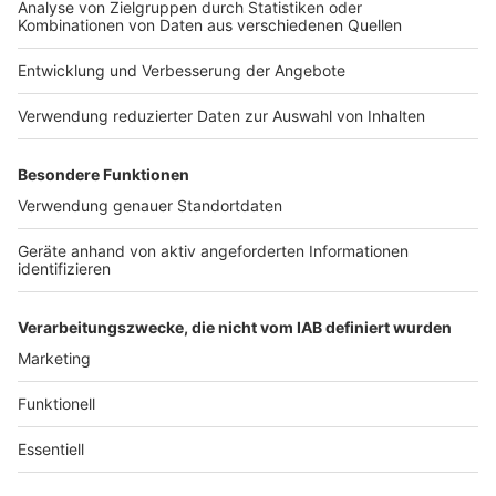
Jobs
Studio-Hotline
Presse
Verkehrs-Hotline
Werben
Archiv
ANTENNE BAYERN GROUP
Stiftung ANTENNE BAYERN
hilft
Teilnahmebedingungen
Grounding Page ANTENNE
BAYERN
Datenschutz­erklärung