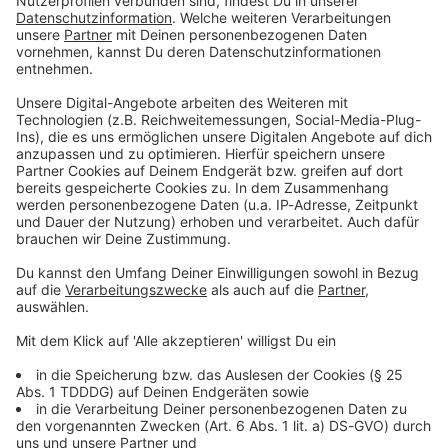
Du möchtest uns etwas sagen?
Studio Hotline
Kontaktformular
Sprachnachricht
© dpa-infocom, dpa:260108-930-512229/9
DAS KÖNNTE DICH AUCH INTERESSIEREN
Welt