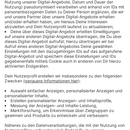
Immer auf dem Laufenden
bleiben!
Verpass' nichts mehr - mit unserem kostenlosen
ANTENNE BAYERN Newsletter. Ob Nachrichten,
Lifestyle oder unsere neuesten Aktionen - wir
informieren dich.
Zum Newsletter anmelden