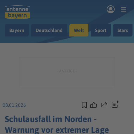
Zum Hauptinhalt springen
Bayern
Deutschland
Welt
Sport
Stars
rogramm
Musik & Radio
Podcasts
Nachrichten
Ratgeber
Kontakt
08.01.2026
Teilen
Schulausfall im Norden -
Warnung vor extremer Lage