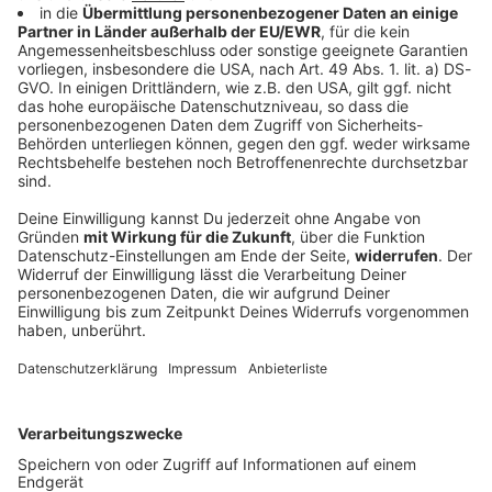
US-Senat stimmt für Gesetz zu Russland-
Sanktionen
Lange wurde darum gestritten, nun hat sich der US-
Senat zu neuen Sanktionen gegen Russland
durchgerungen. Diese dürften vor allem zwei Länder
hart treffen, wenn auch das Repräsentantenhaus
mitgeht.
DEINE GEMERKTEN ARTIKEL