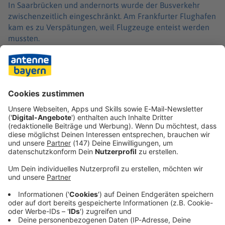
In Saarbrücken und andernorts wurde der Busverkehr
zwischenzeitlich eingeschränkt. Am Frankfurter Flughafen
kam es zu Verspätungen, weil Flugzeuge enteist werden
mussten.
An der niedersächsischen Nordseeküste kommt der
Fährverkehr weitgehend zum Stillstand. Mehrere Inseln
sind am Freitag nicht per Schiff erreichbar - darunter
Langeoog, Norderney und Wangerooge.