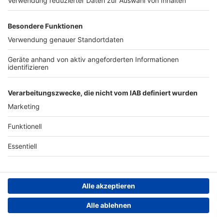
Werben
Archiv
ANTENNE BAYERN GROUP
Stiftung ANTENNE BAYERN
hilft
Teilnahmebedingungen
Grounding Page ANTENNE
BAYERN
Datenschutz­erklärung
Cookie- und Drittanbieter-
einstellungen
Persönliche Datenkontrolle