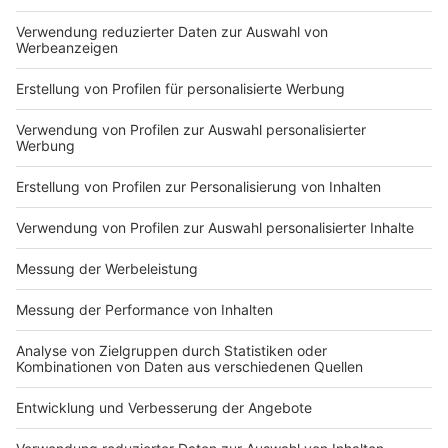
Du hast dir noch keine Artikel gemerkt
Markiere sie hierfür mit einem
Impressum
Newsletter
Nutzungsbedingungen
Kontakt
Jobs
Studio-Hotline
Presse
Verkehrs-Hotline