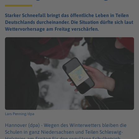
Starker Schneefall bringt das öffentliche Leben in Teilen
Deutschlands durcheinander. Die Situation dürfte sich laut
Wettervorhersage am Freitag verschärfen.
Lars Penning/dpa
Hannover (dpa) -
Wegen des Winterwetters bleiben die
Schulen in ganz Niedersachsen und Teilen Schleswig-
Holsteins am Freitag für den regulären Schulbetrieb