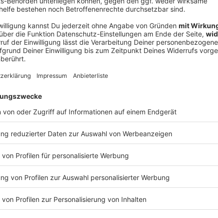
V
Ne
od
n vor Jahren vom Missbrauch
(2020) hatte Hilton öffentlich gemacht, dass sie in
 Schulen für verhaltensauffällige Teenager erlebt
rte die Hotelerbin wiederholt bessere Kontrollen und
derartigen Einrichtungen.
g, Wachstum und Unterstützung», führte Hilton 2024
 Stattdessen aber habe sie zwei Jahre lang weder frei
n, berichtete die zweifache Mutter. «Ich wurde
pumpt und vom Personal sexuell missbraucht.» Ihr