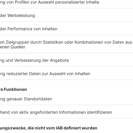
, erzählte Hilton weiter. Sie seien getäuscht worden
 von einer «gewinnorientierten Industrie», wie Hilton
TERESSIEREN
Welt
Welt
Nun kontrolliert auch
Nach Drohn
Spanien Reisende aus
Neuer Wac
Italien
Flughafen