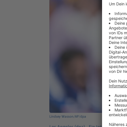
Lindsey Wasson/AP/dpa
Los Angeles (dpa) -
Ein Internat im US