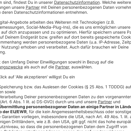
r misshandelt wurde, muss den Schulbetrieb
 und Soziales hat der privaten Einrichtung Provo
nz entzogen, wie US-Medien berichteten. Dafür habe
e Sängerin auf Instagram. Sie dankte Betroffenen, die
t gemeldet hätten. Endlich würden die Kinder dort
arker Schritt zum Schutz zukünftiger Generationen».
inder Geschichten von Missbrauch, Vernachlässigung
der US-Zeitschrift «People». Sie sei eines dieser
in mir, dem gesagt wurde, dass man ihm nie glauben
 Schule führte die Behörde Verstöße und
unter eine mangelnde medizinische Versorgung von
Sender ABC hatten Eltern Klagen eingereicht.