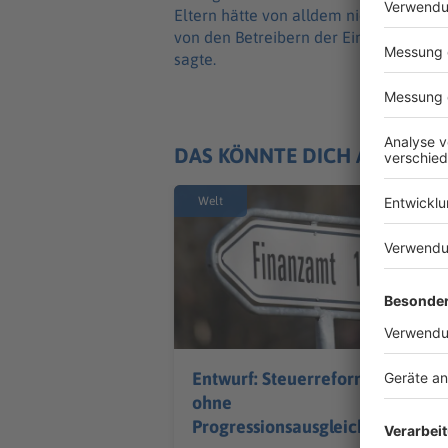
Eltern hätte von alldem nichts gewusst
von den Betreibern der Einrichtungen -
sagte.
DAS KÖNNTE DICH AUCH IN
Welt
Entwurf: Steuerreform
ohne
Progressionsausgleich