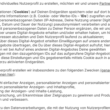
-Bundesstaat Utah, in dem US-Sängerin Paris Hilton