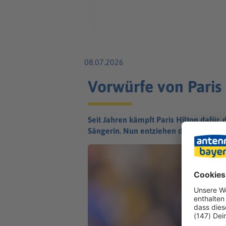
08.07.2026
Vorwürfe von Paris H
Seit Jahren kämpft Paris Hilton dafür, 
Sängerin. Nun entziehen die Behörden 