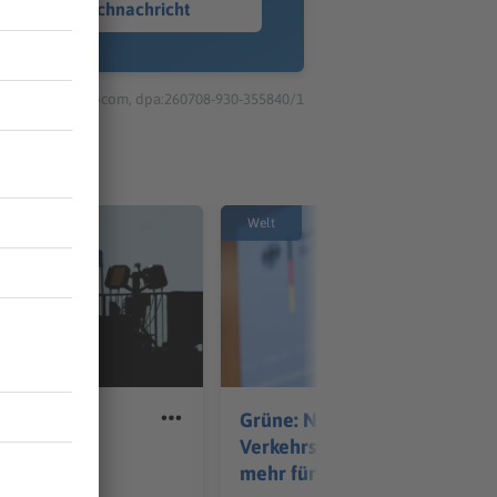
Sprachnachricht
© dpa-infocom, dpa:260708-930-355840/1
Welt
envorfall:
Grüne: Neuer
hposten am
Verkehrsminister muss
mehr fürs Klima tun