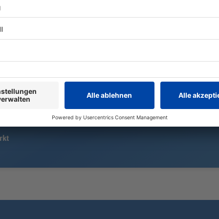
Italiens Regierung bleibt bei
Nach dem Fu
strikten Kontrollen, Spanien zieht
Drohne am F
nach. Wie die beiden Länder ihren
Leipzig/Halle
Streit über Migration und
Ein neues Ra
Grenzpolitik austragen.
Drohnen auf
erkennen.
rkt