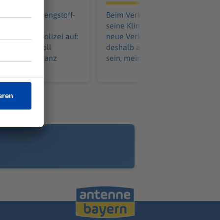
nd einer Sprengstoff-
Beim Verkehrs reißt Deutschlan
lughafen
seine Klimavorgaben deutlich. D
 rüstet die Polizei auf:
neue Verkehrsminister müsse
darsystem soll
deshalb auch ein Klimaminister
 größere Distanz
sein, meinen die Grünen.