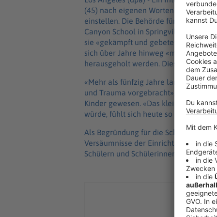
(45) nach eigenen Worten als Teenage
einstellen. Die Behörde für Gesundheit
Canyon School in Springville die Lize
sie «gekämpft und gebetet», schrieb di
sich über Jahre hinweg «mutig» zu Wor
herausgeholt werden. Dies sei «ein st
«Mehr als fünfzig Jahre lang haben K
und Trauma vorgebracht», sagte Hilton 
Kinder gewesen. «Das kleine Mädchen 
würde, fühlt sich heute so bestätigt».
Als Begründung für die Schließung der
Versäumnisse der Einrichtung an, dar
Schülern und Schülerinnen. Laut dem 