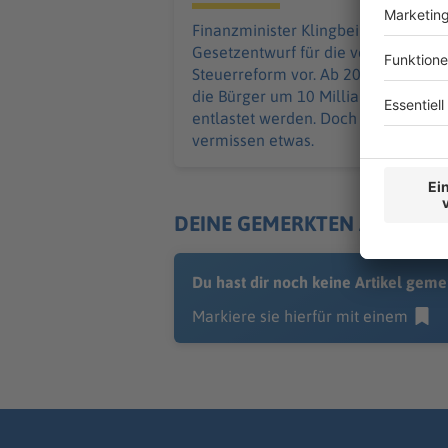
geplant
Finanzminister Klingbeil legt einen
Gesetzentwurf für die vereinbarte
Steuerreform vor. Ab 2028 sollen
die Bürger um 10 Milliarden
entlastet werden. Doch manche
vermissen etwas.
DEINE GEMERKTEN ARTIKEL
Du hast dir noch keine Artikel geme
Markiere sie hierfür mit einem