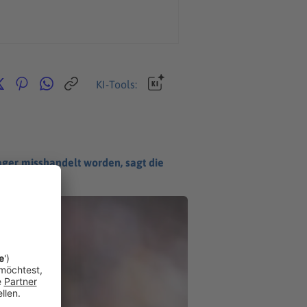
KI-Tools:
enager misshandelt worden, sagt die