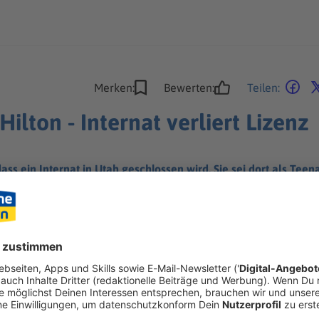
Merken:
Bewerten:
Teilen:
ilton - Internat verliert Lizenz
dass ein Internat in Utah geschlossen wird. Sie sei dort als Te
die Lizenz.