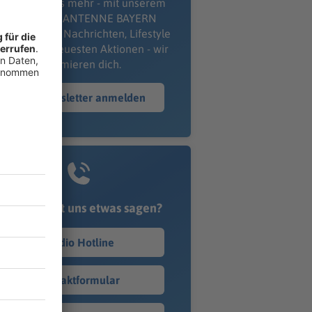
erpass' nichts mehr - mit unserem
kostenlosen ANTENNE BAYERN
wsletter. Ob Nachrichten, Lifestyle
er unsere neuesten Aktionen - wir
informieren dich.
Zum Newsletter anmelden
Du möchtest uns etwas sagen?
Studio Hotline
Kontaktformular