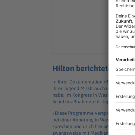
Hilton berichtete scho
In ihrer Dokumentation «This is Paris» 
ihrer Jugend Missbrauch und Gewalt in
habe. Im Kongress in Washington forde
Schutzmaßnahmen für Jugendliche in 
«Diese Programme versprachen Heilun
bei einer Anhörung in Washington aus.
sprechen noch sich frei bewegen dürfe
zwangsweise mit Medikamenten vollge