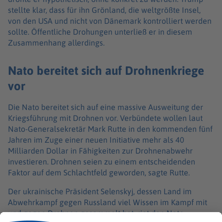
stellte klar, dass für ihn Grönland, die weltgrößte Insel,
von den USA und nicht von Dänemark kontrolliert werden
sollte. Öffentliche Drohungen unterließ er in diesem
Zusammenhang allerdings.
Nato bereitet sich auf Drohnenkriege
vor
Die Nato bereitet sich auf eine massive Ausweitung der
Kriegsführung mit Drohnen vor. Verbündete wollen laut
Nato-Generalsekretär Mark Rutte in den kommenden fünf
Jahren im Zuge einer neuen Initiative mehr als 40
Milliarden Dollar in Fähigkeiten zur Drohnenabwehr
investieren. Drohnen seien zu einem entscheidenden
Faktor auf dem Schlachtfeld geworden, sagte Rutte.
Der ukrainische Präsident Selenskyj, dessen Land im
Abwehrkampf gegen Russland viel Wissen im Kampf mit
und gegen Drohnen gesammelt hat, riet den Nato-