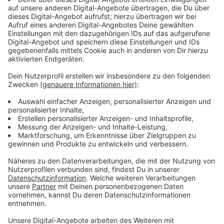
Immer auf dem Laufenden
bleiben!
Verpass' nichts mehr - mit unserem kostenlosen
ANTENNE BAYERN Newsletter. Ob Nachrichten,
Lifestyle oder unsere neuesten Aktionen - wir
informieren dich.
Zum Newsletter anmelden
Du möchtest uns etwas sagen?
Studio Hotline