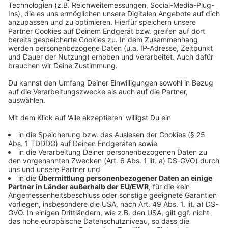
Kontaktformular
Sprachnachricht
© dpa-infocom, dpa:260707-930-344567/8
DAS KÖNNTE DICH AUCH INTERESSIEREN
Welt