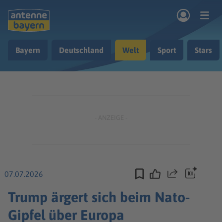
Zum Hauptinhalt springen
Bayern
Deutschland
Welt
Sport
Stars
rogramm
Musik & Radio
Podcasts
Nachrichten
Ratgeber
Kontakt
07.07.2026
Teilen
Trump ärgert sich beim Nato-
Gipfel über Europa