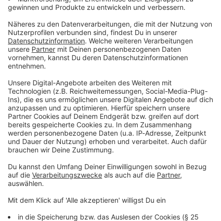
Du möchtest uns etwas sagen?
Studio Hotline
Kontaktformular
Sprachnachricht
© dpa-infocom, dpa:260110-930-525616/1
DAS KÖNNTE DICH AUCH INTERESSIEREN