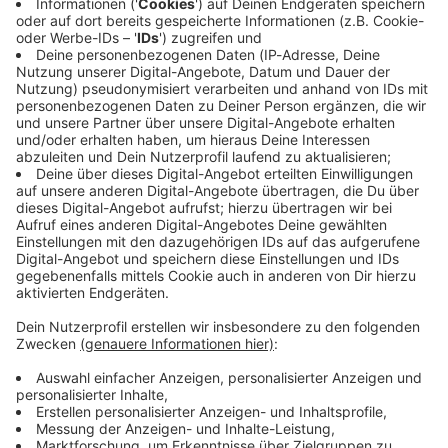
Immer auf dem Laufenden
bleiben!
Verpass' nichts mehr - mit unserem kostenlosen
ANTENNE BAYERN Newsletter. Ob Nachrichten,
Lifestyle oder unsere neuesten Aktionen - wir
informieren dich.
Zum Newsletter anmelden