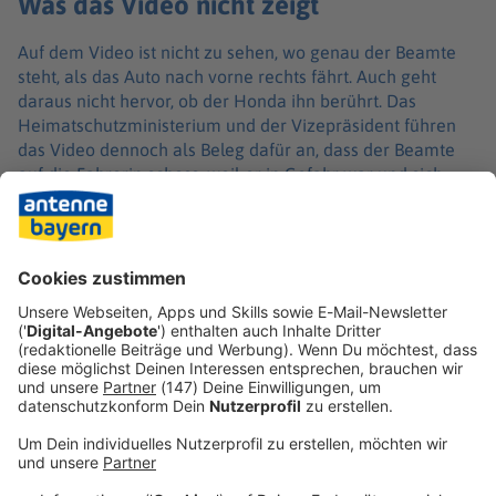
Was das Video nicht zeigt
Auf dem Video ist nicht zu sehen, wo genau der Beamte
steht, als das Auto nach vorne rechts fährt. Auch geht
daraus nicht hervor, ob der Honda ihn berührt. Das
Heimatschutzministerium und der Vizepräsident führen
das Video dennoch als Beleg dafür an, dass der Beamte
auf die Fahrerin schoss, weil er in Gefahr war und sich
selbst verteidigen musste. Die «New York Times», die
andere Videos zur Rekonstruktion des Vorfalls
ausgewertet hat, verweist darauf, dass der Beamte auf
anderen Aufnahmen links neben dem Wagen zu sehen ist,
der nach rechts abdreht - also von ihm weg -, als er
schießt.