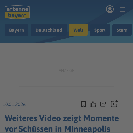
Zum Hauptinhalt springen
Bayern
Deutschland
Welt
Sport
Stars
rogramm
Musik & Radio
Podcasts
Nachrichten
Ratgeber
Kontakt
10.01.2026
Teilen
Weiteres Video zeigt Momente
vor Schüssen in Minneapolis