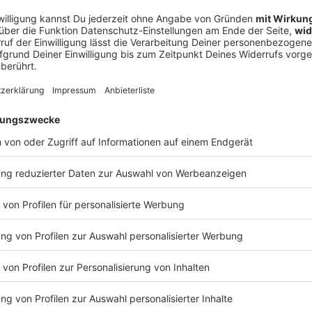
 Bei den Vereinten Nationen in New York, die 193
r noch nicht blicken lassen. Auf eine Teilnahme an der
 September, weil im Bundestag die
ch schickte dagegen Bundespräsident und
 das Scheitern. Wadephul nannte eine Kampagne
r Unterstützung für die Ukraine, aber auch die
on vielen Ländern in der UN-Vollversammlung als zu