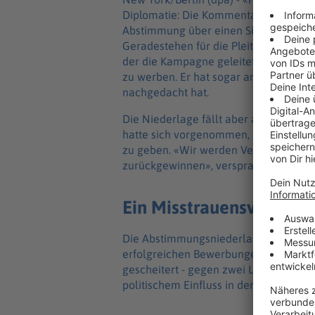
Diplomatie: Die Kommentare zur übera
Abstimmung über einen Sitz im UN-Sich
Geradestehen für die Pleite müssen z
der die Kampagne geleitet hat und durc
zu werben. Er hat sogar angedeutet, da
nachgedacht hat.
Die Niederlage fällt aber auch auf Bu
hatte sich vorgenommen, Deutschland
zu geben. «Wir werden Vertrauen bei 
zurückgewinnen», versprach er schon
Ein Misstrauensvotum 
Die Abstimmungsniederlage zeigt, dass
erfolgreichen Bewerbungen für das m
gescheitert - gegen zwei Länder, die i
politischem Einfluss in der Welt weit 