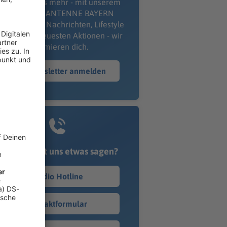
erpass' nichts mehr - mit unserem
kostenlosen ANTENNE BAYERN
wsletter. Ob Nachrichten, Lifestyle
er unsere neuesten Aktionen - wir
informieren dich.
Zum Newsletter anmelden
Du möchtest uns etwas sagen?
Studio Hotline
Kontaktformular