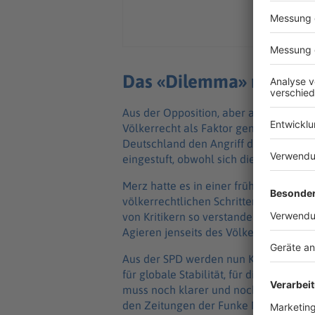
Das «Dilemma» mit dem
Aus der Opposition, aber auch aus de
Völkerrecht als Faktor genannt. Im G
Deutschland den Angriff der USA und Is
eingestuft, obwohl sich die Juristen in
Merz hatte es in einer frühen Phase d
völkerrechtlichen Schritten gegen den 
von Kritikern so verstanden worden, da
Agieren jenseits des Völkerrechts signa
Aus der SPD werden nun Konsequenzen 
für globale Stabilität, für die regelba
muss noch klarer und noch konsequent
den Zeitungen der Funke Mediengrup