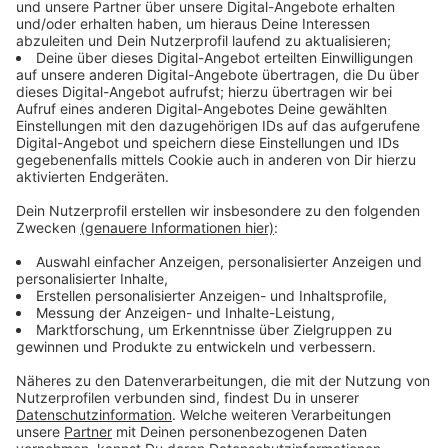
Immer auf dem Laufenden
bleiben!
Verpass' nichts mehr - mit unserem kostenlosen
ANTENNE BAYERN Newsletter. Ob Nachrichten,
Lifestyle oder unsere neuesten Aktionen - wir
informieren dich.
Zum Newsletter anmelden