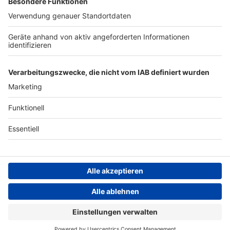
Archiv
ANTENNE BAYERN GROUP
Stiftung ANTENNE BAYERN
hilft
Teilnahmebedingungen
Grounding Page ANTENNE
BAYERN
Datenschutz­erklärung
Cookie- und Drittanbieter-
einstellungen
Persönliche Datenkontrolle
ANTENNE BAYERN Live
Alphaville – Forever Young