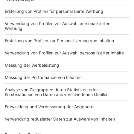
Du hast dir noch keine Artikel gemerkt
Markiere sie hierfür mit einem
Impressum
Newsletter
Nutzungsbedingungen
Kontakt
Jobs
Studio-Hotline
Presse
Verkehrs-Hotline
Werben