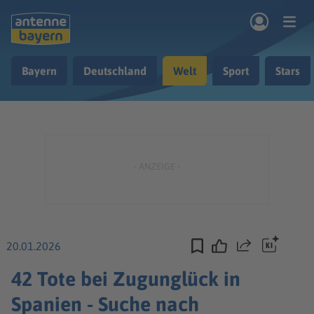
Zum Hauptinhalt springen
Bayern
Deutschland
Welt
Sport
Stars
rogramm
Musik & Radio
Podcasts
Nachrichten
Ratgeber
Kontakt
20.01.2026
Teilen
42 Tote bei Zugunglück in
Spanien - Suche nach