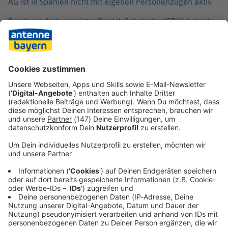
AG ist in Spanien nicht mit eigenen Personenzügen aktiv.
Bundesverkehrsminister Patrick Schnieder (CDU) betonte
bei dem gemeinsamen Termin, dass der Unfall zeige,
welche Katastrophen auch auf der Schiene möglich seien.
Es sei «sehr wichtig, dass wir immer vor Augen haben, was
passieren kann - und dass wir alle Kraft darauf auslegen
und einsetzen, dass wir einen Bahnbetrieb schaffen, der
das größte Maß an Sicherheit bieten kann, dass der Kunde
erwartet».