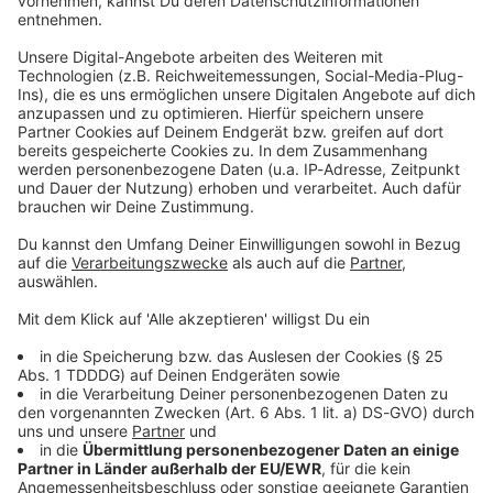
Du möchtest uns etwas sagen?
Studio Hotline
Kontaktformular
Sprachnachricht
© dpa-infocom, dpa:260120-930-568594/11
DAS KÖNNTE DICH AUCH INTERESSIEREN
Welt