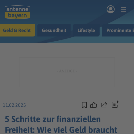
Zum Hauptinhalt springen
Geld & Recht
Gesundheit
Lifestyle
Prominente 
rogramm
Musik & Radio
Podcasts
Nachrichten
Ratgeber
Kontakt
11.02.2025
Teilen
5 Schritte zur finanziellen
Freiheit: Wie viel Geld braucht