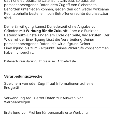
Baader Trading Charity Week: Beim Handeln
Gutes tun
Geld anlegen und gleichzeitig Gutes tun? Das geht!
Bei der Baader Trading Charity Week spendet die
Baader Bank für jeden Trade, der über die
Handelsplattform gettex oder im OTC-Handel
(„Baader Trading“) ausgeführt wird, ab 500 Euro 25
Cent an die Stiftung ANTENNE BAYERN hilft. Vom 8.
bis 13. Dezember könnt ihr mit euren Trades
Menschen in Bayern unterstützen. Alle Infos gibt's hier.
DEINE GEMERKTEN ARTIKEL
Du hast dir noch keine Artikel gemerkt