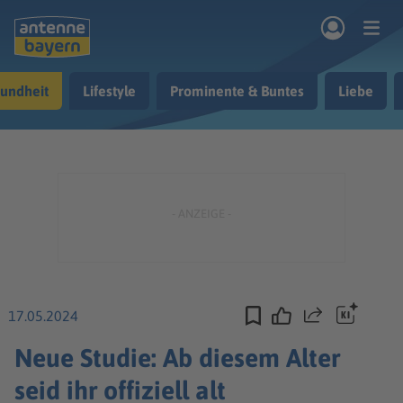
Zum Hauptinhalt springen
undheit
Lifestyle
Prominente & Buntes
Liebe
rogramm
Musik & Radio
Podcasts
Nachrichten
Ratgeber
Kontakt
17.05.2024
Teilen
Neue Studie: Ab diesem Alter
seid ihr offiziell alt