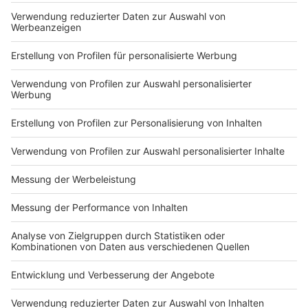
Du hast dir noch keine Artikel gemerkt
Markiere sie hierfür mit einem
Impressum
Newsletter
Nutzungsbedingungen
Kontakt
Jobs
Studio-Hotline
Presse
Verkehrs-Hotline