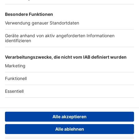
Werben
Archiv
ANTENNE BAYERN GROUP
Stiftung ANTENNE BAYERN
hilft
Teilnahmebedingungen
Grounding Page ANTENNE
BAYERN
Datenschutz­erklärung
Cookie- und Drittanbieter-
einstellungen
Persönliche Datenkontrolle