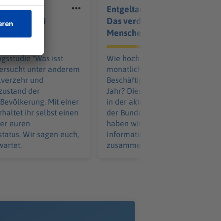
 Essen in
Entgeltanalyse 2023:
s kommt bei
Das verdienen die
n Tisch?
Menschen in Bayern
gsstudie "Was isst
Wie hoch war das durchschnittli
tersucht unter anderem
monatliche Einkommen der
lverzehr und
Beschäftigten in Bayern im letzt
zustand der
Jahr? Diese Information findet s
Bevölkerung. Mit einer
in der aktuellsten Entgeltstatisti
haltet ihr selbst einen
der Bundesagentur für Arbeit. Hi
ber euren
haben wir die relevantesten
tatus. Wir sagen euch,
Informationen für Sie kompakt
artet.
zusammengefasst.