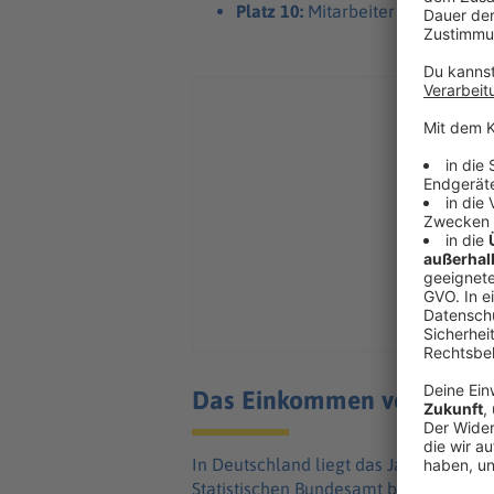
Platz 10:
Mitarbeiter in der Erzi
Das Einkommen von Suchtk
In Deutschland liegt das Jahresdurch
Statistischen Bundesamt bei 49.260 bru