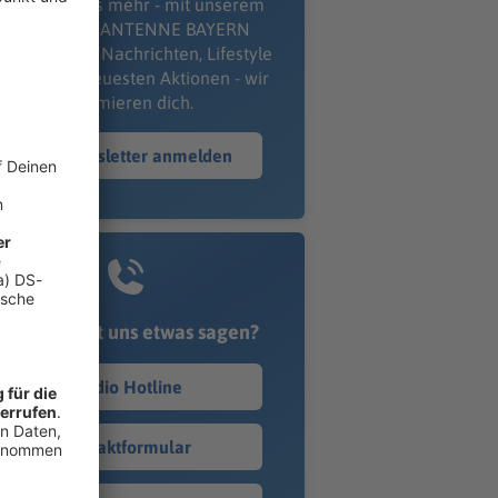
erpass' nichts mehr - mit unserem
kostenlosen ANTENNE BAYERN
wsletter. Ob Nachrichten, Lifestyle
er unsere neuesten Aktionen - wir
informieren dich.
Zum Newsletter anmelden
Du möchtest uns etwas sagen?
Studio Hotline
Kontaktformular