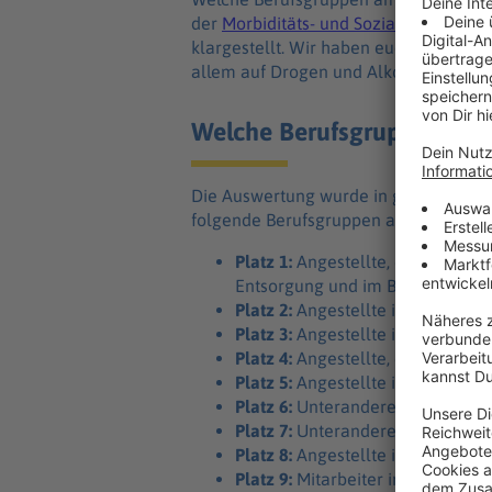
der
Morbiditäts- und Sozialatlas des 
klargestellt. Wir haben euch alle wich
allem auf Drogen und Alkoholmissbra
Welche Berufsgruppen sin
Die Auswertung wurde in ganz Deutsch
folgende Berufsgruppen am meisten vo
Platz 1:
Angestellte, die im Berg
Entsorgung und im Baugewerbe a
Platz 2:
Angestellte im Gastgew
Platz 3:
Angestellte im verarbei
Platz 4:
Angestellte, die untera
Platz 5:
Angestellte in Kunst und
Platz 6:
Unteranderem Mitarbeiter
Platz 7:
Unteranderem Mitarbeite
Platz 8:
Angestellte im Gesundhe
Platz 9:
Mitarbeiter in der Landwi