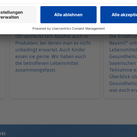
Auch Kinder essen sie: In
Studie über
diesen Produkten ist
Bayern: Wa
Alkohol
euch auf de
Oft versteckt sich Alkohol auch in
Die Ernährun
Produkten, bei denen man es nicht
Bayern?" un
unbedingt erwartet. Auch Kinder
Lebensmitte
essen sie gerne. Wir haben euch
Gesundheits
die betroffenen Lebensmittel
bayerischen 
zusammengefasst.
Teilnahme er
Überblick ü
Gesundheitss
was euch erw
rkt