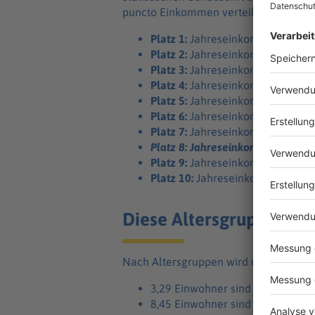
puncto Einkommen verteilt sich die Su
Platz 1:
Jahreseinkommen unter 
Platz 2:
Jahreseinkommen zwische
Platz 3:
Jahreseinkommen zwische
Platz 4:
Jahreseinkommen zwische
Platz 5:
Jahreseinkommen zwische
Platz 6:
Jahreseinkommen zwische
Platz 7:
Jahreseinkommen zwische
Platz 8: Jahreseinkommen zwisch
Platz 9:
Jahreseinkommen zwische
Platz 10:
Jahreseinkommen größe
Diese Altersgruppen si
Nach Altersgruppen wird unter 1.000 E
3,29 Einwohner sind zwischen 1
8,45 Einwohner sind zwischen 1