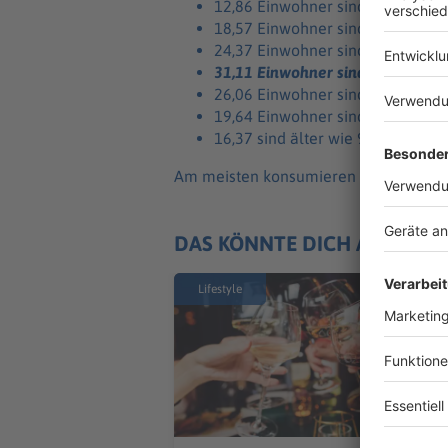
12,86 Einwohner sind zwischen 
18,57 Einwohner sind zwischen 
24,37 Einwohner sind zwischen 
31,11 Einwohner sind zwischen 6
26,06 Einwohner sind zwischen 
19,64 Einwohner sind zwischen 
16,37 sind älter wie 90 Jahre
Am meisten konsumieren also die Men
DAS KÖNNTE DICH AUCH IN
Lifestyle