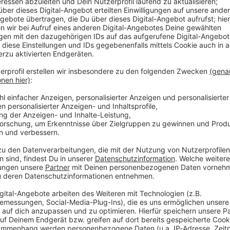
Barmer Instituts für Gesundheitssystemforschung
(bifg)
tigen Infos aufgelistet. Bezogen wurde sich hier vor
uch.
d am ehesten suchtgefährdet?
land vorgenommen, in Bayern sind aber spezifisch
n Suchtkrankheiten betroffen:
bau, der Energie- und Wasserversorgung, der
rbeiten.
erbe.
tenden Gewerbe.
nderem im KFZ-Gewerbe arbeiten.
 Unterhaltung, aber auch private Haushalte.
 in der öffentlichen Verwaltung.
r in der Finanz-und Versicherungsdienstleistung.
its- und Sozialwesen.
rtschaft und Forstwirtschaft.