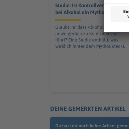
Studie: Ist Kontrollverlust
bei Alkohol ein Mythos?
Glaubt ihr, dass Alkohol
unweigerlich zu Kontrollverlust
führt? Eine Studie enthüllt, was
wirklich hinter dem Mythos steckt.
DEINE GEMERKTEN ARTIKEL
Du hast dir noch keine Artikel geme