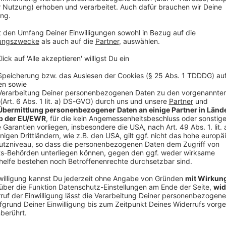
V
ehung und Unterricht.
Ne
od
ranken ist nicht zwingend gering
schnittseinkommen im April 2022 laut dem
tto. Das ist pro Monat durchschnittlich 4105 Euro. Im