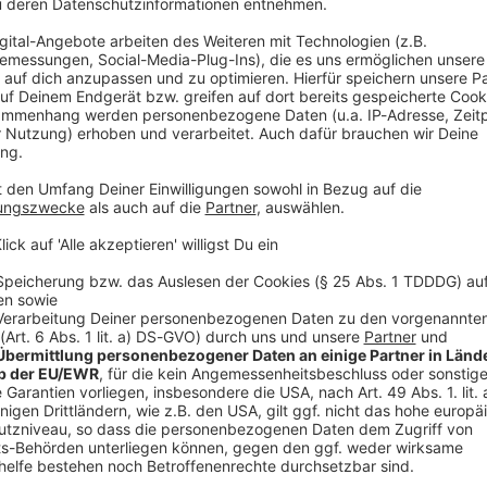
ben seine Live-Shows schon gese­hen. Und mit seinem aktu­el­le
in Bayern.
än­der­halle