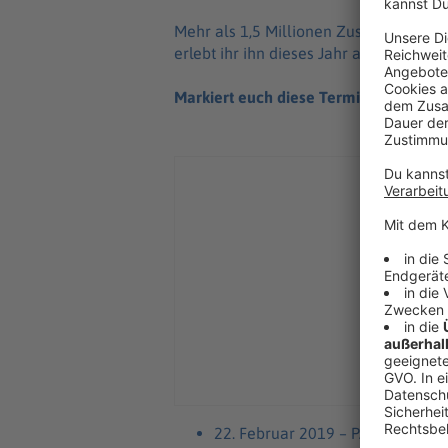
Mehr als 1,5 Milli­o­nen Zuschauer ha
erlebt ihr ihn dieses Jahr auch bei uns 
Markiert euch diese Termine:
22. Februar 2019 – PASSAU, Drei­l