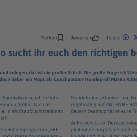
Merken:
Bewerten:
Teilen:
o sucht ihr euch den richtigen 
d zulegen, das ist ein großer Schritt. Die große Frage ist: We
doch lieber ein Mops als Couchpotato? Hundeprofi Martin Rütter
h Sport­wis­sen­schaft in Köln
Hunde­trai­ner, Komi­ker und Buc
u Hunden größer. Um das
regel­mä­ßig auf ANTENNE BA
. in Wolfs­auf­zucht­sta­ti­o­nen
Bayern beant­wor­tet er eure 
ert!
Außer­dem ist er Tierpsy­cho­lo­g
r­ten Bühnen­pro­gramm „FREI­
gleit­hunde ausge­bil­det und h
 und Öster­reich unter­wegs –
Hunde und ihre Halter nach de