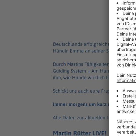
Wie 
Was 
Deut­sch­lands erfolg­reichs­ter Hunde­
Hündin Emma an seiner Seite, sondern v
Durch Martins Fähig­kei­ten in der Tier
Guiding System = Am Hund orien­tier­tes
ihm, wie Hunde wirk­lich ticken. Egal,
Schickt uns auch eure Fragen rund um 
Immer morgens um kurz nach 6 Uhr 
Alle Daten zur aktu­el­len Live-Tour „F
Martin Rütter LIVE!