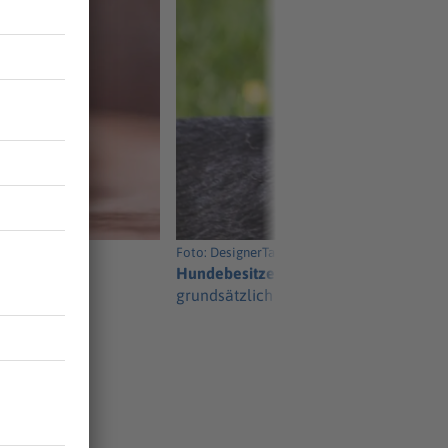
Foto: DesignerTalk/Pixabay
Hundebesitzer sind meist extrovertie
grundsätzlich gesellig.