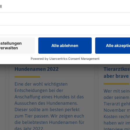
Haustiere
Haustiere
Das sind die beliebtesten
Neue Gebü
Hundenamen 2022
Tierarztkos
aber brave
günstiger
Eine der wohl wichtigsten
Entscheidungen bei der
Wer mit sei
Anschaffung eines Hundes ist das
oder seinem
Aussuchen des Hundenamens.
Tierarzt geh
Dieser sollte am besten perfekt
November mi
zum Tier passen. Wir zeigen euch
Kosten rechn
die beliebtesten Hundenamen für
haben wir 
das Jahr 2022.
Interview mi