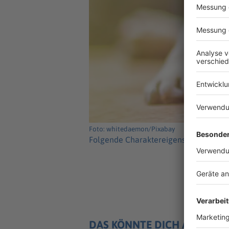
Foto: whitedaemon/Pixabay
Folgende Charaktereigenschaften lass
DAS KÖNNTE DICH AUCH IN