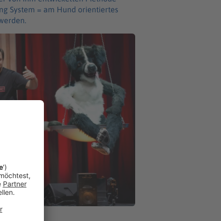
ing System = am Hund orien­tier­tes
 werden.