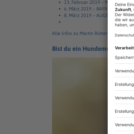
23. Februar 2019 – MÜNCHEN, Ol
6. März 2019 – BAYREUTH, Ober­fr
8. März 2019 – AUGS­BURG, Schwa
Alle Infos zu Martin Rütters Live-Termi
Bist du ein Hundemensch?