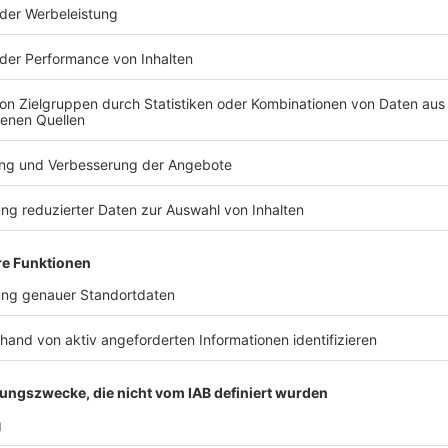
en darauf schließen, dass ihr Hundemenschen seid...
1
/
5
TERESSIEREN