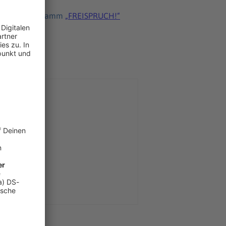
n Bühnen­pro­gramm
„FREI­SPRUCH!“