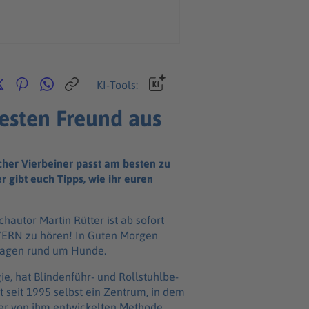
KI-Tools:
besten Freund aus
lcher Vierbeiner passt am besten zu
 gibt euch Tipps, wie ihr euren
h­au­tor Martin Rütter ist ab sofort
YERN zu hören! In Guten Morgen
Fragen rund um Hunde.
ie, hat Blin­den­führ- und Roll­stuhl­be­
at seit 1995 selbst ein Zentrum, in dem
r von ihm entwi­ckel­ten Methode