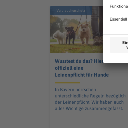
Verbraucherschutz
Wusstest du das? Hier ist
offiziell eine
Leinenpflicht für Hunde
In Bayern herrschen
unterschiedliche Regeln bezüglich
der Leinenpflicht. Wir haben euch
alles Wichtige zusammengefasst.