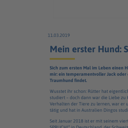
11.03.2019
Mein erster Hund: S
Sich zum ersten Mal im Leben einen Hun
mir: ein temperamentvoller Jack oder 
Traumhund findet.
Wuss­tet ihr schon: Rütter hat eigent­lic
studiert – doch dann war die Liebe z
Verhal­ten der Tiere zu lernen, war er u.a
tätig und hat in Austra­lien Dingos studi
Seit Januar 2018 ist er mit seinem vie
SPRUCH!“ in Deut­sch­land, der Schweiz