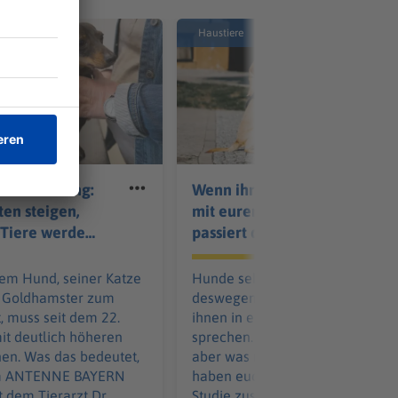
Haustiere
hrenordnung:
Wenn ihr in Babystimme
ten steigen,
mit eurem Hund redet,
 Tiere werden
passiert das!
nem Hund, seiner Katze
Hunde sehen süß aus und gena
 Goldhamster zum
deswegen neigen viele dazu, mi
t, muss seit dem 22.
ihnen in einer Babysprache zu
t deutlich höheren
sprechen. Tatsächlich macht da
en. Was das bedeutet,
aber was mit dem Vierbeiner. Wi
im ANTENNE BAYERN
haben euch die Ergebnisse eine
t dem Tierarzt Dr.
Studie zusammengefasst.