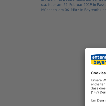
u.a. ist er am 22. Februar 2019 in Pass
München, am 06. März in Bayreuth und