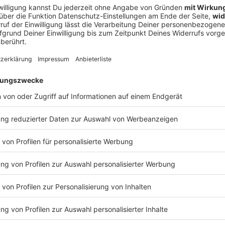
ym­pia­halle
an­ken­halle
­ben­halle
­nen und Tickets gibt’s auf
Martins Home­page
.