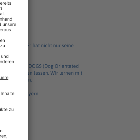
sein?
ippt?
gen Bayern
. Er hat nicht nur seine
el­ten Methode DOGS (Dog Orien­ta­ted
icht einlul­len lassen. Wir lernen mit
üh­rung kommen.
ten Morgen Bayern.