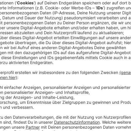
kann ich meinem Hund beibrin­gen, mehrere Stun­den allein zu 
Können Hunde riechen, dass ich Angst vor ihnen habe?
mache ich, damit mein Hund nicht bei jedem Türklin­geln ausfl
profi Martin Rütter verrät es euch und uns ab sofort in
Guten Mor
ersteht alle Vier­bei­ner wie kaum ein ande­rer.
psy­cho­lo­gie, beim Hunde­trai­ning und mit der von ihm entwi­ck
 Führungs­sys­tem) sorgt er dafür, dass wir uns vom Hunde­blick n
 ob wir selbst einen haben oder nur ab und an mit ihnen in Ber
den Hund – und seine Antwor­ten hört ihr dann exklu­siv in Gu
auf ANTENNE BAYERN!
REI­SPRUCH“ findet ihr unten.