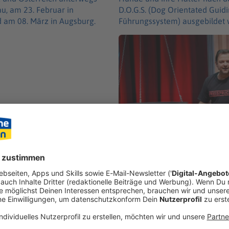
au, am 23. Februar in
D.O.G.S. (Dog Orien­ta­ted Guid
 am 08. März in Augs­burg.
Führungs­sys­tem) ausge­bil­det
Foto-Credit: Guido Engels