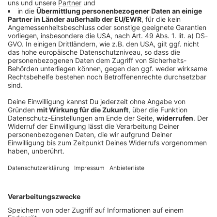
Vorsicht, Giftköder! Das könnt ihr tun, um
euren Hund zu schützen
Immer wieder kommt es vor, dass Hundehasser am
Wegesrand Giftköder auslegen. Im schlimmsten Fall
enden solche Attacken für das geliebte Haustier
tödlich. Wie könnt ihr euren Vierbeiner davor
schützen?
DEINE GEMERKTEN ARTIKEL