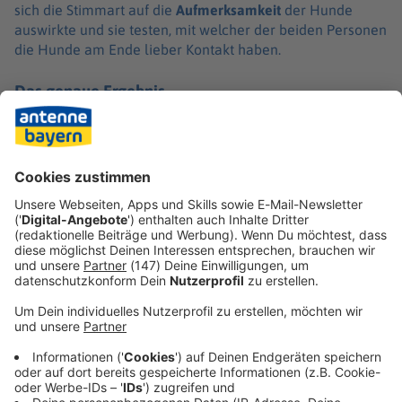
sich die Stim­mart auf die
Aufmerk­sam­keit
der Hunde
auswirkte und sie testen, mit welcher der beiden Perso­nen
die Hunde am Ende lieber Kontakt haben.
Das genaue Ergebnis
Tatsäch­lich wollen Hunde lieber mit den Menschen Zeit
verbrin­gen, die sie mit hoher Stimme ganz direkt anspre­
chen.
Hier könnt ihr die gesamte
Studie
nach­le­sen.