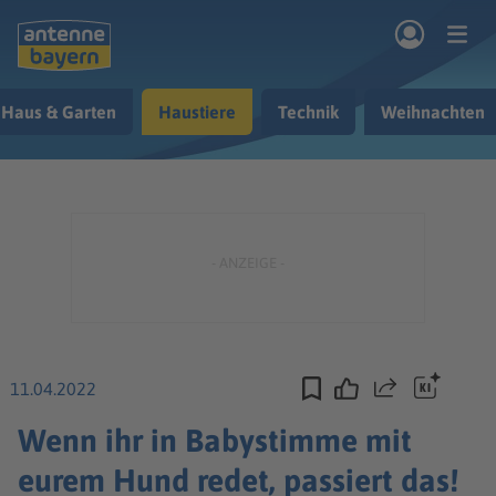
Zum Hauptinhalt springen
Haus & Garten
Haustiere
Technik
Weihnachten
rogramm
Musik & Radio
Podcasts
Nachrichten
Ratgeber
Kontakt
11.04.2022
Teilen
Wenn ihr in Babystimme mit
eurem Hund redet, passiert das!