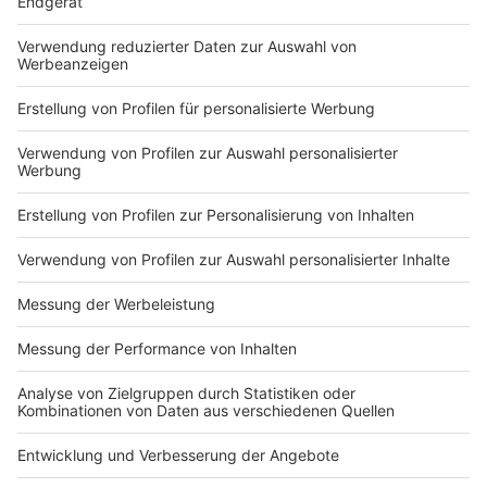
Du hast dir noch keine Artikel gemerkt
Markiere sie hierfür mit einem
Impressum
Newsletter
Nutzungsbedingungen
Kontakt
Jobs
Studio-Hotline
Presse
Verkehrs-Hotline