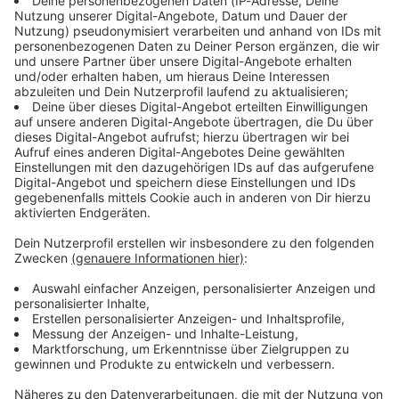
Immer auf dem Laufenden
bleiben!
Verpass' nichts mehr - mit unserem kostenlosen
ANTENNE BAYERN Newsletter. Ob Nachrichten,
Lifestyle oder unsere neuesten Aktionen - wir
informieren dich.
Zum Newsletter anmelden