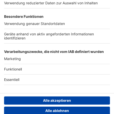
Werben
Archiv
ANTENNE BAYERN GROUP
Stiftung ANTENNE BAYERN
hilft
Teilnahmebedingungen
Grounding Page ANTENNE
BAYERN
Datenschutz­erklärung
Cookie- und Drittanbieter-
einstellungen
Persönliche Datenkontrolle