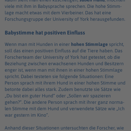
viele mit ihm in Baby­spra­che spre­chen. Die hohe Stimm­
lage macht etwas mit dem Vier­bei­ner. Das hat eine
Forschungs­gruppe der Univer­sity of York heraus­ge­fun­den.
Babystimme hat positiven Einfluss
Wenn man mit Hunden in einer
hohen
Stimm­lage
spricht,
soll das einen posi­ti­ven Einfluss auf die Tiere haben. Das
Forscher­team der Univer­sity of York hat getes­tet, ob die
Bezie­hung zwischen erwach­se­nen Hunden und Besit­zern
enger ist, wenn man mit ihnen in einer hohen Stimm­lage
spricht. Dabei teste­ten sie folgende Situa­ti­o­nen: Eine
Person sprach mit ihrem Hund in einer hohen Stimme und
betonte dabei alles stark. Zudem benutzte sie Sätze wie
„Du bist ein guter Hund“ oder „Sol­len wir spazie­ren
gehen?“. Die andere Person sprach mit ihrer ganz norma­
len Stimme mit dem Hund und verwen­dete Sätze wie „Ich
war gestern im Kino“.
Anhand dieser Situa­ti­o­nen unter­such­ten die Forscher, wie