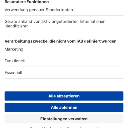
Archiv
ANTENNE BAYERN GROUP
Stiftung ANTENNE BAYERN
hilft
Teilnahmebedingungen
Grounding Page ANTENNE
BAYERN
Datenschutz­erklärung
Cookie- und Drittanbieter-
einstellungen
Persönliche Datenkontrolle
ANTENNE BAYERN Live
Teddy Swims – Mr. Know It All