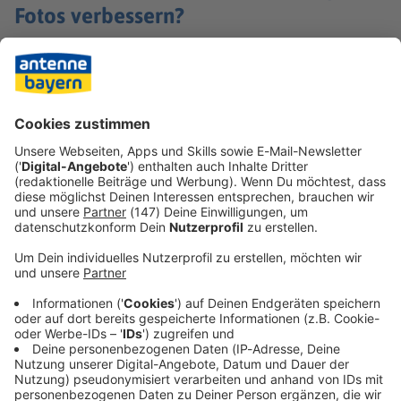
Fotos verbessern?
Ja, indem wir uns häufiger auf Fotos betrachten. Der Mere-
Exposure-Effekt wirkt auch hier:
Je vertrauter wir mit
unserem eigenen Abbild auf Fotos werden, desto positiver
nehmen wir es wahr.
Gleiches gilt für unsere Stimme auf
Aufnahmen – auch hier hilft Gewöhnung.