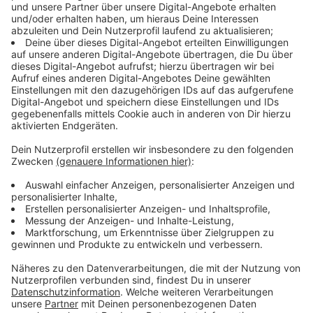
Immer auf dem Laufenden
bleiben!
Verpass' nichts mehr - mit unserem kostenlosen
ANTENNE BAYERN Newsletter. Ob Nachrichten,
Lifestyle oder unsere neuesten Aktionen - wir
informieren dich.
Zum Newsletter anmelden