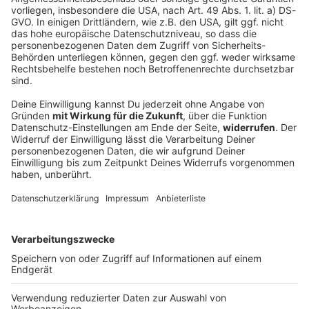
So spart ihr richtig Geld: Hinter diesen No-
Name-Produkten stecken bekannte Marken
Wer beim Kauf von Lebensmitteln Geld sparen
möchte, geht oft zu den Discountern. Vor allem jetzt,
wo alles teurer ist, freuen sich alle über Rabatte und
Co. Und tatsächlich verbergen sich hinter einigen No-
Name-Artikeln berühmte Marken. Wir haben einige
Beispiele für euch gesammelt.
DEINE GEMERKTEN ARTIKEL
Du hast dir noch keine Artikel gemerkt