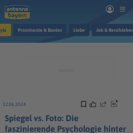
Zum Hauptinhalt springen
tyle
Prominente & Buntes
Liebe
Job & Berufslebe
rogramm
Musik & Radio
Podcasts
Nachrichten
Ratgeber
Kontakt
12.06.2024
Teilen
Spiegel vs. Foto: Die
faszinierende Psychologie hinter