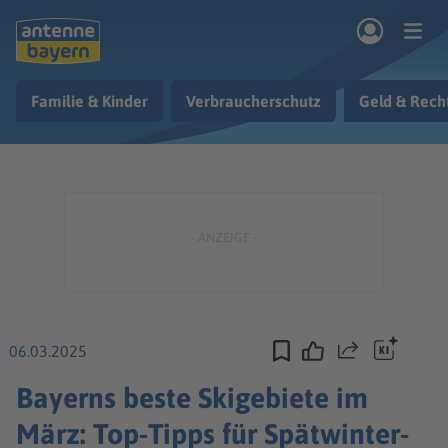
Zum Hauptinhalt springen
Familie & Kinder
Verbraucherschutz
Geld & Rech
rogramm
Musik & Radio
Podcasts
Nachrichten
Ratgeber
Kontakt
06.03.2025
Teilen
Bayerns beste Skigebiete im
März: Top-Tipps für Spätwinter-