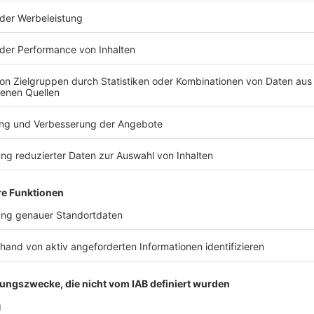
 und appellierte an die Anhänger: «Dafür brauchen
itet Zuversicht, tragt den Löwen mit Stolz, macht
der, werdet Mitglied und überzeugt andere, Teil
t künftig aus?
fen, etwa wie es um die Auftritte der künftigen
ing GmbH mitsamt der Nutzungsrechte an Logos oder
maik.
er Jordanier ein Darlehen kündigte und 1860 damit
r den Verbleib in der 3. Liga nicht mehr erfüllte.
Ismaik und dem Stammverein gescheitert. Der bei
uptete zuletzt, der Stammverein von 1860 habe die
n zu wollen. Der TSV erwiderte, dass Ismaiks
en seien und kündigte darauf den 2011 geschlossenen