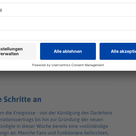
e Schritte an
gen die Ereignisse - von der Kündigung des Darlehens
ationsvertrags bis hin zur Gründung der neuen
ündigte in dieser Woche bereits eine «vollständige
tung» an. Manche Fans und Funktionäre befürchten,