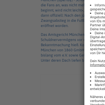
die Fans an, was nicht mehr zu verme
beginnt, wird nicht leicht», schrieb 
dann offiziell: Nach den jüngsten Qu
Zwangsabstieg in die Fußball-Regiona
eröffnet worden.
Das Amtsgericht München bestellte da
Schuldnervermögens vor nachteiligen 
Bekanntmachung hieß. Konkret betroff
München von 1860 GmbH & Co. Kommandi
bislang vom e.V. sowie Geldgeber Ism
Unter deren Dach liefen bislang etwa d