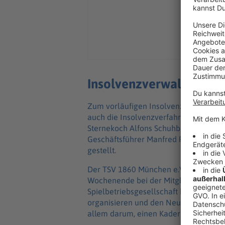
Insolvenzverwalter mit 
Zum vorläufigen Insolvenzverwalter wu
auch die Insolvenzverfahren gegen d
Sternekoch Alfons Schuhbeck verantwo
Geschäftsführer Manfred Paula am Di
gestellt.
Der TSV 1860 München e.V. hatte in E
Wochenende bei der Mitgliederversa
Spielbetriebsgesellschaft beschlossen.
organisieren und den Neustart in der 4
allem darum, einen Kader zusammenzu