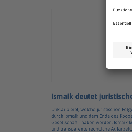
Ismaik deutet juristisch
Unklar bleibt, welche juristischen Fol
durch Ismaik und dem Ende des Kooper
Gesellschaft - haben werden. Ismaik k
und transparente rechtliche Aufarbei