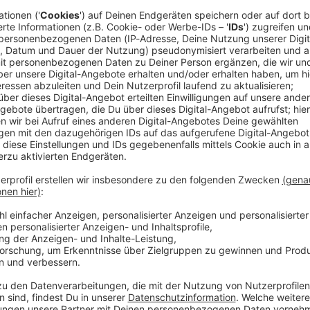
iden war. «Liebe Löwinnen, liebe Löwen, was ab heute
der Verein auf seiner Homepage. Am Nachmittag wurde
erelen um Investor Hasan Ismaik und dem
lliga ist bei 1860 München das Insolvenzverfahren
zu einen Insolvenzverwalter «zur Sicherung des
Veränderungen», wie es in der öffentlichen
en ist nicht der Stammverein, sondern die «TSV
tgesellschaft auf Aktien» (KGaA). Das ist die
aik gemeinsam geführte Spielbetriebsgesellschaft.
er Profispielbetrieb, die U21 und die U19.