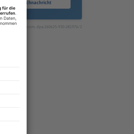
Sprachnachricht
© dpa-infocom, dpa:260625-930-281976/2