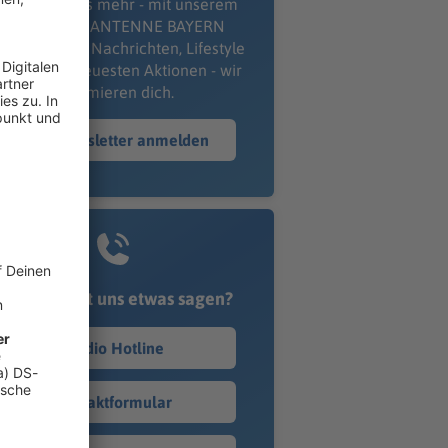
erpass' nichts mehr - mit unserem
kostenlosen ANTENNE BAYERN
wsletter. Ob Nachrichten, Lifestyle
er unsere neuesten Aktionen - wir
informieren dich.
Zum Newsletter anmelden
Du möchtest uns etwas sagen?
Studio Hotline
Kontaktformular