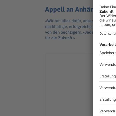
Appell an Anhänger: «G
«Wir tun alles dafür, unseren Verein 
nachhaltige, erfolgreiche Zukunft für
von den Sechzigern. «Jeder Schritt, d
für die Zukunft.»