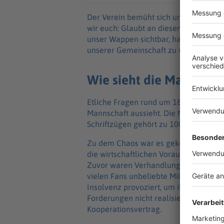
Der Verein bemüht sich um Optimismus
wir euch: Glaubt an diesen Weg, verbre
unser Wappen sichtbar, haltet zueinan
unserer Gemeinschaft zu werden.»
Wie sieht die Mannschaf
Etliche Fragen rund um 1860 bleiben of
Mannschaft aussieht. Die Merchandis
Schriftzügen gehört zu 100 Prozent Is
Zu dem Chaos war es gekommen, als d
die wirtschaftlichen Voraussetzungen fü
Zuvor waren Verhandlungen zwischen 
vielen Fans unbeliebte Millionär beha
Insolvenz provoziert, um ihn loswerde
Forderungen nicht realisierbar gewes
Kooperationsvertrag.