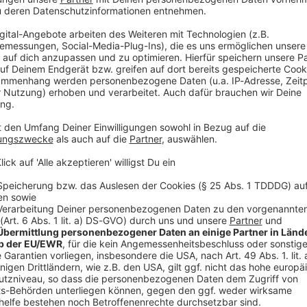
V
Ne
od
Erfahrung im Fußball
rde Max Liebig bestellt, der in der Vergangenheit
en Fußballverein Türkgücü München und den
rtete. Medienberichten zufolge hatte 1860-
enstagabend den Insolvenzantrag beim Amtsgericht
rwartung der Insolvenz der KGaA am vorigen
mmlung die Gründung einer neuen
 Diese soll künftig den Profifußball bei den «Löwen»
. Liga bewerkstelligen. Zunächst geht es dabei vor
stellen.