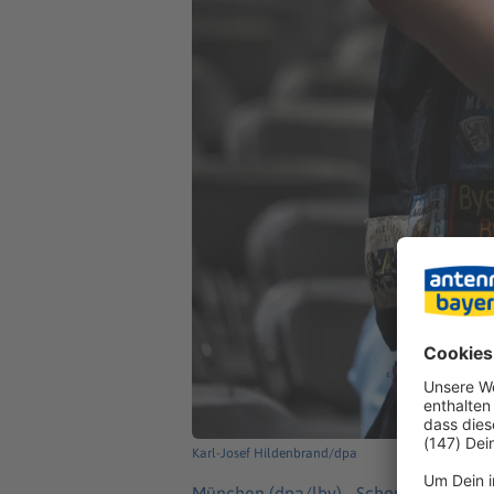
Karl-Josef Hildenbrand/dpa
München (dpa/lby) -
Schon am Morgen 