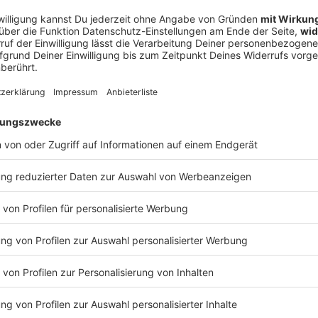
laubt an diesen Weg»
auf ein gesundes Fundament zu stellen und eine
 den TSV München von 1860 e.V. aufzubauen», hieß es
en wir heute zusammen gehen, stärkt unseren Verein