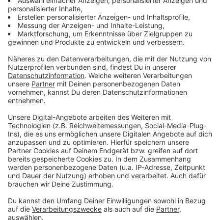
Zum Newsletter anmelden
Du möchtest uns etwas sagen?
Studio Hotline
Kontaktformular
Sprachnachricht
© dpa-infocom, dpa:260621-930-257989/2