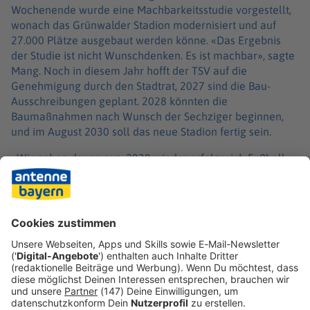
Wochenende wurde eine Machbarkeitsstudie vorgestellt,
wonach das Grünwalder Stadion modernisiert und auf
27.000 Plätze ausgebaut werden könne. «Das Ergebnis
der Studie ist nicht Wunschdenken. Es ist machbar», sagte
Mang. Noch in diesem Jahr hofft der TSV auf die
Genehmigung durch den Stadtrat, 2027 sind die Bau-
Ausschreibungen geplant. 2028 könnten die
Baumaßnahmen nach Wunsch der Sechziger beginnen,
und im August 2030 soll das neue Stadion fertig sein.
«Wir gehen davon aus, 2030 wieder erfolgreich Fußball
zu spielen, und das nicht in der vierten Liga», sagte Mang.
Vom Podium herab hatte er den Mitgliedern zuvor
zugerufen: «Der Löwe befreit sich von seinen Fesseln und
zeigt Zähne!» Dafür gab es langen Applaus und Standing
Ovations.