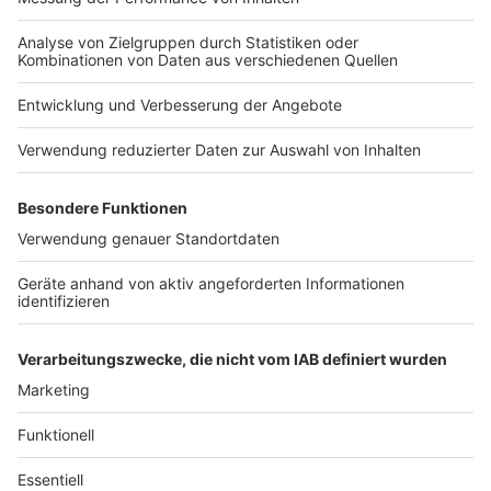
Nutzungsbedingungen
Kontakt
Jobs
Studio-Hotline
Presse
Verkehrs-Hotline
Werben
Archiv
ANTENNE BAYERN GROUP
Stiftung ANTENNE BAYERN
hilft
Teilnahmebedingungen
Grounding Page ANTENNE
BAYERN
Datenschutz­erklärung