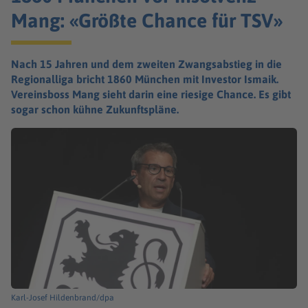
Mang: «Größte Chance für TSV»
Nach 15 Jahren und dem zweiten Zwangsabstieg in die
Regionalliga bricht 1860 München mit Investor Ismaik.
Vereinsboss Mang sieht darin eine riesige Chance. Es gibt
sogar schon kühne Zukunftspläne.
Karl-Josef Hildenbrand/dpa