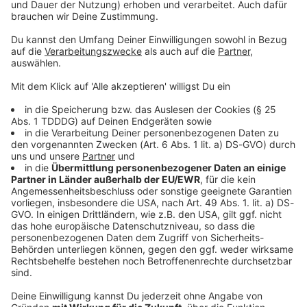
Sprachnachricht
© dpa-infocom, dpa:260607-930-187454/1
DAS KÖNNTE DICH AUCH INTERESSIEREN
Bayern
25-Jähriger streamt Reanimation auf Social