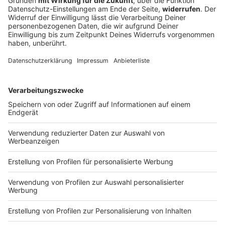
Media
Mit einem Atemalkohol von mehr als 3,5 Promille
stürzt ein Mann in Würzburg von der Brücke – die
Rettung wird von einem Zuschauer live gestreamt.
Der Betrunkene bekommt einen Krampfanfall.
DEINE GEMERKTEN ARTIKEL
Du hast dir noch keine Artikel gemerkt
Markiere sie hierfür mit einem