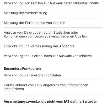
Impressum
Newsletter
Nutzungsbedingungen
Kontakt
Jobs
Studio-Hotline
Presse
Verkehrs-Hotline
Werben
Archiv
ANTENNE BAYERN GROUP
Stiftung ANTENNE BAYERN
hilft
Teilnahmebedingungen