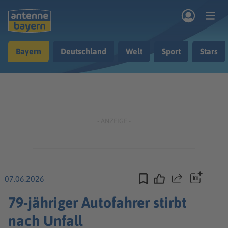
Zum Hauptinhalt springen
Bayern
Deutschland
Welt
Sport
Stars
rogramm
Musik & Radio
Podcasts
Nachrichten
Ratgeber
Kontakt
07.06.2026
Teilen
79-jähriger Autofahrer stirbt
nach Unfall