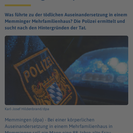
Was führte zu der tödlichen Auseinandersetzung in einem
Memminger Mehrfamilienhaus? Die Polizei ermittelt und
sucht nach den Hintergründen der Tat.
Karl-Josef Hildenbrand/dpa
Memmingen (dpa) -
Bei einer körperlichen
Auseinandersetzung in einem Mehrfamilienhaus in
Memmingen soll ein Mann eine 88 Jahre alte Frau