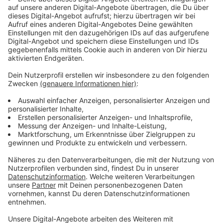
Immer auf dem Laufenden
bleiben!
Verpass' nichts mehr - mit unserem kostenlosen
ANTENNE BAYERN Newsletter. Ob Nachrichten,
Lifestyle oder unsere neuesten Aktionen - wir
informieren dich.
Zum Newsletter anmelden
Du möchtest uns etwas sagen?
Studio Hotline