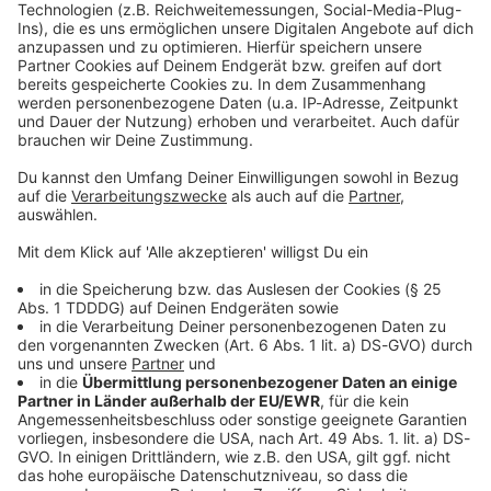
Kontaktformular
Sprachnachricht
© dpa-infocom, dpa:260615-930-228299/2
DAS KÖNNTE DICH AUCH INTERESSIEREN
Bayern