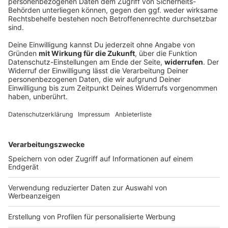
Fünf Schwerverletzte bei Verkehrsunfall bei
Straubing
Zwei Fahrer aus Tschechien sind in Ostbayern mit
ihren Fahrzeugen frontal zusammengestoßen. Ein
drittes Auto wurde in den Unfall verwickelt.
DEINE GEMERKTEN ARTIKEL
Du hast dir noch keine Artikel gemerkt
Markiere sie hierfür mit einem