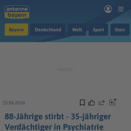
Zum Hauptinhalt springen
Bayern
Deutschland
Welt
Sport
Stars
rogramm
Musik & Radio
Podcasts
Nachrichten
Ratgeber
Kontakt
15.06.2026
Teilen
88-Jährige stirbt - 35-jähriger
Verdächtiger in Psychiatrie